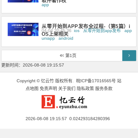
软件著作权
app
从零 开始到APP发布全过程-（第5篇）i
04-04 20:45:36
ios
从零开始到app发布
app
OS上架相关
uniapp
android
第
1
页
更新时间：2026-08-08 19:15:57
Copyright ©
忆云竹
版权所有.
皖ICP备17016565号
站
点地图
免责声明
关于我们
隐私政策
服务条款
2026-08-08 19:15:57 0.024293184280396