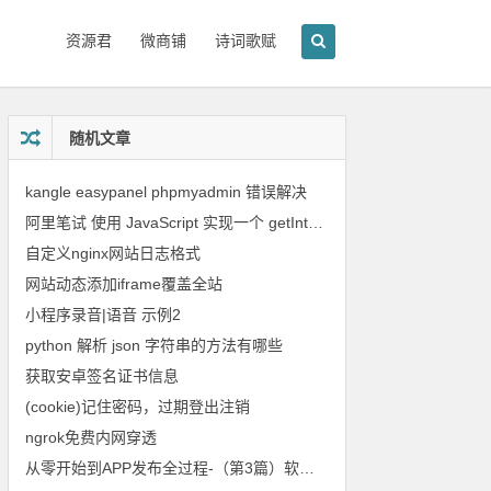
资源君
微商铺
诗词歌赋
随机文章
kangle easypanel phpmyadmin 错误解决
阿里笔试 使用 JavaScript 实现一个 getIntersection 函数，可获取多个区间的交集
自定义nginx网站日志格式
网站动态添加iframe覆盖全站
小程序录音|语音 示例2
python 解析 json 字符串的方法有哪些
获取安卓签名证书信息
(cookie)记住密码，过期登出注销
ngrok免费内网穿透
从零 开始到APP发布全过程-（第3篇）软件著作权