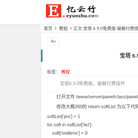
首页
教程
正文:宝塔 6.9.0免费版 破解付费
A+
宝塔 6
标签：
教程
宝塔6.9.0免费版，破解付费插件
打开文件 /www/server/panel/class/panelP
修改大概260的 return softList 为以下代
softList['pro'] = 1

for soft in softList['list']:

    soft['endtime'] = 0
