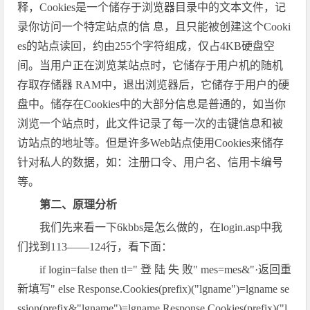
释，Cookies是一个储存于浏览器目录中的文本文件，记
录你访问一个特定站点的信 息，且只能被创建这个Cooki
es的站点读回，约由255个字符组成，仅占4KB硬盘空
间。当用户正在浏览某站点时，它储存于用户机的随机
存取存储器 RAM中，退出浏览器后，它储存于用户的硬
盘中。储存在Cookies中的大部分信息是普通的，如当你
浏览一个站点时，此文件记录了每一次的击键信息和被
访站点的地址等。但是许多Web站点使用Cookies来储存
针对私人的数据，如：注册口令、用户名、信用卡编号
等。
第二、原理分析
我们先来看一下6kbbs是怎么做的，在login.asp中我
们找到113——124行，看下面：
if login=false then tl=" 登 陆 失 败" mes=mes&"·返回重
新填写" else Response.Cookies(prefix)("lgname")=lgname se
ssion(prefix&"lgname")=lgname Response.Cookies(prefix)("l