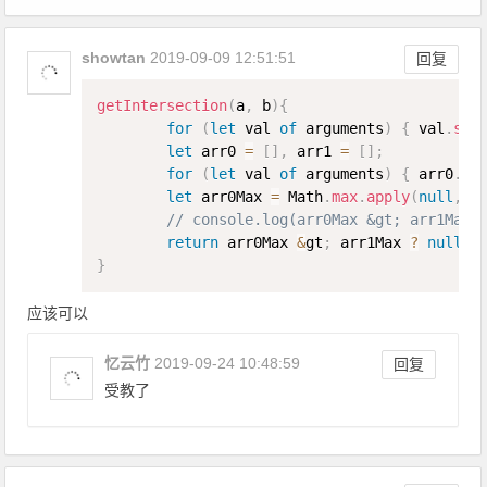
showtan
2019-09-09 12:51:51
回复
Copy
getIntersection
(
a
,
 b
)
{
for
(
let
 val 
of
 arguments
)
{
 val
.
sor
let
 arr0 
=
[
]
,
 arr1 
=
[
]
;
for
(
let
 val 
of
 arguments
)
{
 arr0
.
pu
let
 arr0Max 
=
 Math
.
max
.
apply
(
null
,
 a
// console.log(arr0Max &gt; arr1Max 
return
 arr0Max 
&
gt
;
 arr1Max 
?
null
:
}
应该可以
忆云竹
2019-09-24 10:48:59
回复
受教了