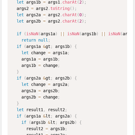
let
 args1b 
=
 args1
.
charAt
(
2
)
;
  args2 
=
 args2
.
toString
(
)
;
let
 args2a 
=
 args2
.
charAt
(
0
)
;
let
 args2b 
=
 args2
.
charAt
(
2
)
;
if
(
isNaN
(
args1a
)
||
isNaN
(
args1b
)
||
isNaN
(
args2
return
null
;
if
(
args1a 
&
gt
;
 args1b
)
{
let
 change 
=
 args1a
;
    args1a 
=
 args1b
;
    args1b 
=
 change
;
}
if
(
args2a 
&
gt
;
 args2b
)
{
let
 change 
=
 args2a
;
    args2a 
=
 args2b
;
    args2b 
=
 change
;
}
let
 result1
,
 result2
;
if
(
args1a 
&
lt
;
 args2a
)
{
if
(
args1b 
&
lt
;
 args2b
)
{
      result2 
=
 args1b
;