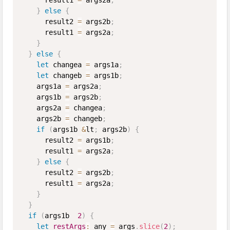
      result1 
=
 args2a
;
}
else
{
      result2 
=
 args2b
;
      result1 
=
 args2a
;
}
}
else
{
let
 changea 
=
 args1a
;
let
 changeb 
=
 args1b
;
    args1a 
=
 args2a
;
    args1b 
=
 args2b
;
    args2a 
=
 changea
;
    args2b 
=
 changeb
;
if
(
args1b 
&
lt
;
 args2b
)
{
      result2 
=
 args1b
;
      result1 
=
 args2a
;
}
else
{
      result2 
=
 args2b
;
      result1 
=
 args2a
;
}
}
if
(
args1b  
2
)
{
let
restArgs
:
 any 
=
 args
.
slice
(
2
)
;