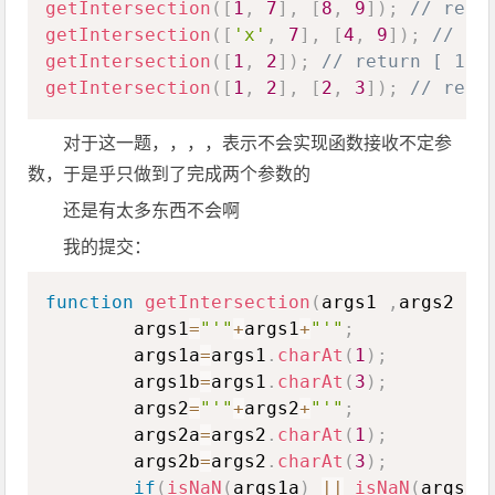
getIntersection
(
[
1
,
7
]
,
[
8
,
9
]
)
;
// retu
getIntersection
(
[
'x'
,
7
]
,
[
4
,
9
]
)
;
// re
getIntersection
(
[
1
,
2
]
)
;
// return [ 1, 
getIntersection
(
[
1
,
2
]
,
[
2
,
3
]
)
;
// retu
对于这一题，，，，表示不会实现函数接收不定参
数，于是乎只做到了完成两个参数的
还是有太多东西不会啊
我的提交：
Copy
function
getIntersection
(
args1 
,
args2
)
        args1
=
"'"
+
args1
+
"'"
;
        args1a
=
args1
.
charAt
(
1
)
;
        args1b
=
args1
.
charAt
(
3
)
;
        args2
=
"'"
+
args2
+
"'"
;
        args2a
=
args2
.
charAt
(
1
)
;
        args2b
=
args2
.
charAt
(
3
)
;
if
(
isNaN
(
args1a
)
||
isNaN
(
args1b