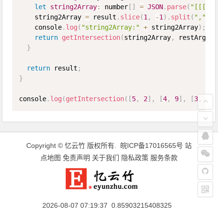
let
string2Array
:
 number
[
]
=
JSON
.
parse
(
"[[["
+
    string2Array 
=
 result
.
slice
(
1
,
-
1
)
.
split
(
","
)
.
m
    console
.
log
(
"string2Array:"
+
 string2Array
)
;
return
getIntersection
(
string2Array
,
 restArgs
)
;
}
return
 result
;
}
console
.
log
(
getIntersection
(
[
5
,
2
]
,
[
4
,
9
]
,
[
3
,
6
]
)
Copyright ©
忆云竹
版权所有.
皖ICP备17016565号
站
点地图
免责声明
关于我们
隐私政策
服务条款
2026-08-07 07:19:37 0.85903215408325