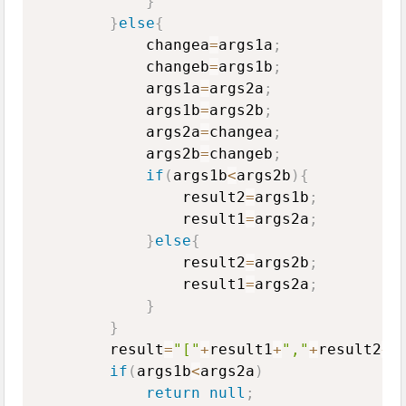
}
}
else
{
            changea
=
args1a
;
            changeb
=
args1b
;
            args1a
=
args2a
;
            args1b
=
args2b
;
            args2a
=
changea
;
            args2b
=
changeb
;
if
(
args1b
<
args2b
)
{
                result2
=
args1b
;
                result1
=
args2a
;
}
else
{
                result2
=
args2b
;
                result1
=
args2a
;
}
}
        result
=
"["
+
result1
+
","
+
result2
+
"
if
(
args1b
<
args2a
)
return
null
;