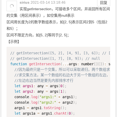
sirius
2021-03-14 13:18:46
回复
实现
getIntersection
，可接收多个区间，并返回所有区间
的交集（用区间表示），如空集用null表示
区间用长度为2的数字数组表示，如[2, 5]表示区间2到5（包括2
和5）；
区间不限定方向，如[5, 2]等同于[2, 5]；
【示例】
Copy
// getIntersection([5, 2], [4, 9], [3, 6]); // [4, 
// getIntersection([1, 7], [8, 9]); // null
function
getIntersection
(
...
args
:
 number
[
]
[
]
)
:
 stri
//因为最终只是一个交集，所以可以采取递归，两个数组求交
//求交集方法，某一个数组的右边大于另一个数组的左边，并
//左边右边当然是要先内部排序才行
let
args1
:
 any 
=
 args
[
0
]
;
let
args2
:
 any 
=
 args
[
1
]
;
  console
.
log
(
"args1:"
+
 args1
)
;
  console
.
log
(
"args2:"
+
 args2
)
;
  args1 
=
 args1
.
toString
(
)
;
let
 args1a 
=
 args1
.
charAt
(
0
)
;