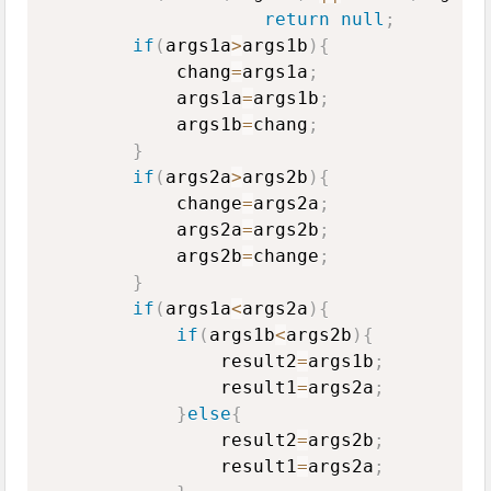
return
null
;
if
(
args1a
>
args1b
)
{
            chang
=
args1a
;
            args1a
=
args1b
;
            args1b
=
chang
;
}
if
(
args2a
>
args2b
)
{
            change
=
args2a
;
            args2a
=
args2b
;
            args2b
=
change
;
}
if
(
args1a
<
args2a
)
{
if
(
args1b
<
args2b
)
{
                result2
=
args1b
;
                result1
=
args2a
;
}
else
{
                result2
=
args2b
;
                result1
=
args2a
;