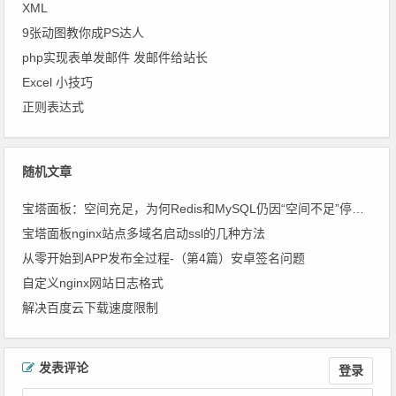
XML
9张动图教你成PS达人
php实现表单发邮件 发邮件给站长
Excel 小技巧
正则表达式
随机文章
宝塔面板：空间充足，为何Redis和MySQL仍因“空间不足”停止？
宝塔面板nginx站点多域名启动ssl的几种方法
从零 开始到APP发布全过程-（第4篇）安卓签名问题
自定义nginx网站日志格式
解决百度云下载速度限制
文章导航
发表评论
登录