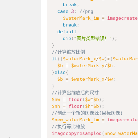
break
;
case
3
:
//png
$waterMark_im
=
imagecreate
break
;
default
:
die
(
"图片类型错误！"
)
;
}
//计算缩放比例
if
(
(
$waterMark_x
/
$w
)
>
(
$waterMar
$b
=
$waterMark_y
/
$h
;
}
else
{
$b
=
$waterMark_x
/
$w
;
}
//计算出缩放后的尺寸
$nw
=
floor
(
$w
*
$b
)
;
$nh
=
floor
(
$h
*
$b
)
;
//创建一个新的图像源(目标图像)
$new_waterMark_im
=
imagecreate
//执行等比缩放
imagecopyresampled
(
$new_waterMa