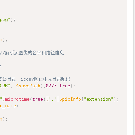
peg"
)
;
m
)
;
//解析源图像的名字和路径信息
建
建多级目录，iconv防止中文目录乱码
GBK"
,
$savePath
)
,
0777
,
true
)
;
"
.
microtime
(
true
)
.
'.'
.
$picInfo
[
"extension"
]
;
c_name
)
;
m
)
;