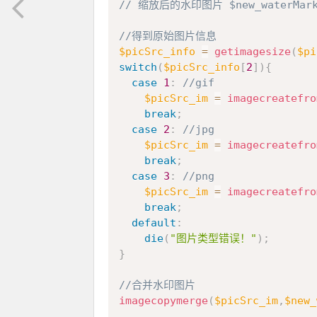
// 缩放后的水印图片 $new_waterMark
//得到原始图片信息
$picSrc_info
=
getimagesize
(
$pi
switch
(
$picSrc_info
[
2
]
)
{
case
1
:
//gif
$picSrc_im
=
imagecreatefro
break
;
case
2
:
//jpg
$picSrc_im
=
imagecreatefro
break
;
case
3
:
//png
$picSrc_im
=
imagecreatefro
break
;
default
:
die
(
"图片类型错误！"
)
;
}
//合并水印图片
imagecopymerge
(
$picSrc_im
,
$new_