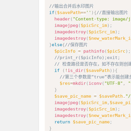
//输出合并后水印图片
if
(
$savePath
==
''
)
{
//直接输出图片
header
(
"Content-type: image/j
imagejpeg
(
$picSrc_im
)
;
imagedestroy
(
$picSrc_im
)
;
imagedestroy
(
$new_waterMark_i
}
else
{
//保存图片
$picInfo
=
pathinfo
(
$picSrc
)
;
//print_r($picInfo);exit;
// 检查路径是否存在，如不存在则创
if
(
!
is_dir
(
$savePath
)
)
{
//第三个参数是“true”表示能创
$res
=
mkdir
(
iconv
(
"UTF-8"
,
"
}
$save_pic_name
=
$savePath
.
"/
imagejpeg
(
$picSrc_im
,
$save_pi
imagedestroy
(
$picSrc_im
)
;
imagedestroy
(
$new_waterMark_i
return
$save_pic_name
;
}