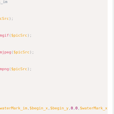
_im
cSrc
)
;
mgif
(
$picSrc
)
;
mjpeg
(
$picSrc
)
;
mpng
(
$picSrc
)
;
waterMark_im
,
$begin_x
,
$begin_y
,
0
,
0
,
$waterMark_x
,
$