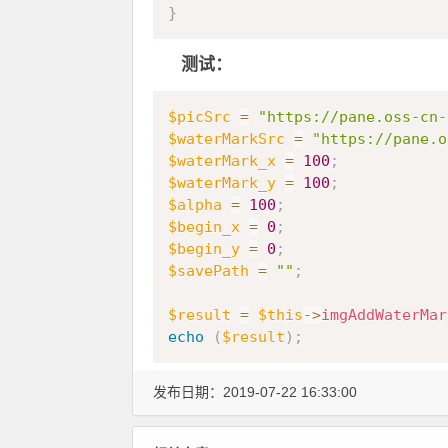
}
测试：
$picSrc
=
"https://pane.oss-cn-
$waterMarkSrc
=
"https://pane.o
$waterMark_x
=
100
;
$waterMark_y
=
100
;
$alpha
=
100
;
$begin_x
=
0
;
$begin_y
=
0
;
$savePath
=
""
;
$result
=
$this
->
imgAddWaterMar
echo
(
$result
)
;
发布日期：2019-07-22 16:33:00