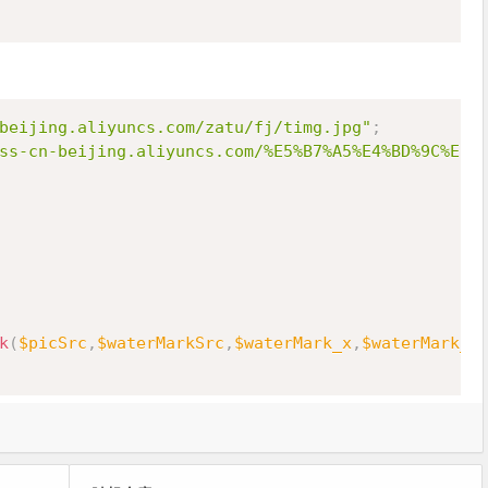
Copy
beijing.aliyuncs.com/zatu/fj/timg.jpg"
;
ss-cn-beijing.aliyuncs.com/%E5%B7%A5%E4%BD%9C%E5%
k
(
$picSrc
,
$waterMarkSrc
,
$waterMark_x
,
$waterMark_y