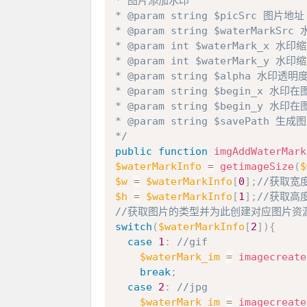
* 图片添加水印

* @param string $picSrc 图片地址

* @param string $waterMarkSrc
* @param int $waterMark_x 
* @param int $waterMark_y 
* @param string $alpha 水印透明度
* @param string $begin_x 水印
* @param string $begin_y 水印
* @param string $savePa
*/
public
function
imgAddWaterMark
$waterMarkInfo
=
getimageSize
(
$
$w
=
$waterMarkInfo
[
0
]
;
//获取宽
$h
=
$waterMarkInfo
[
1
]
;
//获取高
//获取图片的类型并为此创建对应图片资
switch
(
$waterMarkInfo
[
2
]
)
{
case
1
:
//gif
$waterMark_im
=
imagecreate
break
;
case
2
:
//jpg
$waterMark_im
=
imagecreate