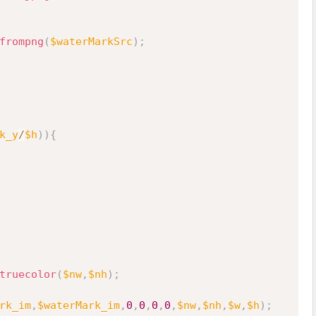
frompng
(
$waterMarkSrc
)
;
k_y
/
$h
)
)
{
truecolor
(
$nw
,
$nh
)
;
rk_im
,
$waterMark_im
,
0
,
0
,
0
,
0
,
$nw
,
$nh
,
$w
,
$h
)
;