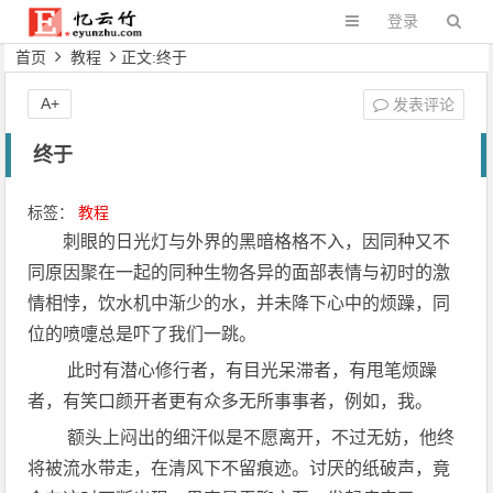
登录
首页
教程
正文:终于
A+
发表评论
终于
标签：
教程
刺眼的日光灯与外界的黑暗格格不入，因同种又不
同原因聚在一起的同种生物各异的面部表情与初时的激
情相悖，饮水机中渐少的水，并未降下心中的烦躁，同
位的喷嚏总是吓了我们一跳。
​ 此时有潜心修行者，有目光呆滞者，有甩笔烦躁
者，有笑口颜开者更有众多无所事事者，例如，我。
​ 额头上闷出的细汗似是不愿离开，不过无妨，他终
将被流水带走，在清风下不留痕迹。讨厌的纸破声，竟