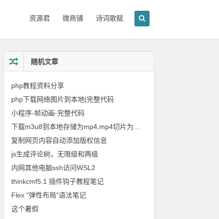
资源君
微商铺
诗词歌赋
随机文章
php教程资料分享
php下载网络图片到本地|完整代码
小程序-帧动画-完整代码
下载m3u8到本地存储为mp4,mp4切片为m3u8
复制网页内容自动添加版权信息
js生成评论树，无限级和两级
内网其他电脑ssh访问WSL2
thinkcmf5.1 插件钩子教程笔记
Flex "弹性布局"语法笔记
这个暑假