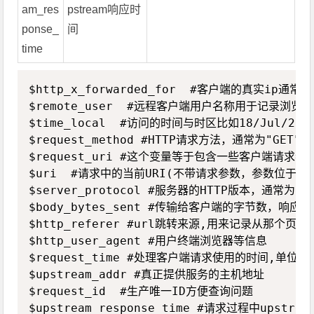
am_res
pstream响应时
ponse_
间
time
Copy
$http_x_forwarded_for  #客户端的真实
$remote_user  #远程客户端用户名称用于记录
$time_local  #访问的时间与时区比如18/Jul/20
$request_method #HTTP请求方法，通常为"G
$request_uri #这个变量等于包含一些客户端请求参
$uri  #请求中的当前URI(不带请求参数，参数位于$ar
$server_protocol #服务器的HTTP版本，通常为 "HT
$body_bytes_sent #传输给客户端的字节数，响应头
$http_referer #url跳转来源,用来记录从那个页
$http_user_agent #用户终端浏览器等信息

$request_time #处理客户端请求使用的时间
$upstream_addr #真正提供服务的主机地址

$request_id  #生产唯一ID方便查询问题
