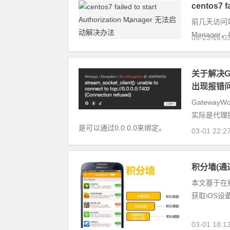
centos7 
前几天访问站点出
Manage
08-23 16:0
关于解决Ga
出现报错
Gatewa
实际是代理
是可以通过0.0.0.0来绑定。
03-01 22:2
积分墙(通过
本文基于在线
获取iOS设备
03-01 18:1