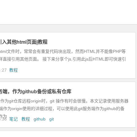
引入其他html页面|教程
tml文件时，常常会有重复代码块出现，然而HTML并不能像PHP等
直接引用其他页面。 接下来分享个js,引用此js后HTML即可快速引
4:27
教程
服务端，作为github备份或私有仓库
b 作为git仓库远程origin时，git 操作有时会很慢。本文记录使用服务器
端作为origin使用的详细过程，可以使用此git服务端作为github的备
作为
5:36
笔记
教程
github
git