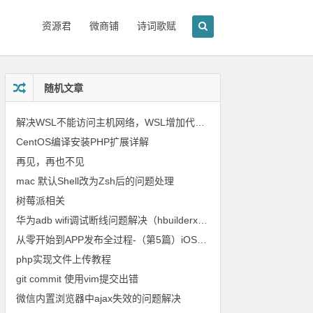
资源君
微商铺
诗词歌赋
随机文章
解决WSL不能访问主机网络，WSL增加代理访问
CentOS编译安装PHP扩展详解
再见，再也不见
mac 默认Shell改为Zsh后的问题处理
树莓派相关
华为adb wifi调试断线问题解决（hbuilderx wifi调试）
从零 开始到APP发布全过程-（第5篇）iOS上架相关
php实现文件上传教程
git commit 使用vim提交出错
微信内置浏览器中ajax失效的问题解决