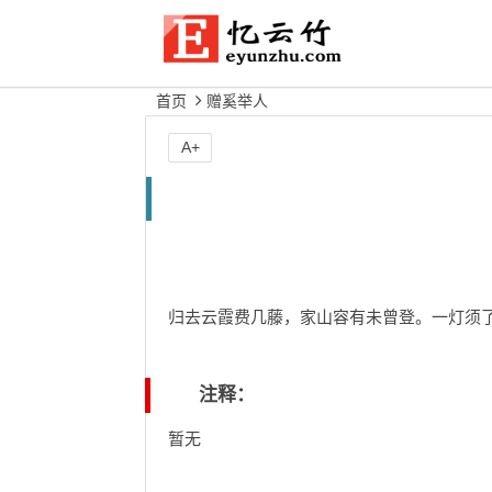
首页
赠奚举人
A+
归去云霞费几藤，家山容有未曾登。一灯须
注释：
暂无