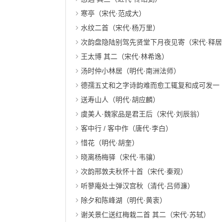
寒亭（宋代·范成大）
水纹二首（宋代·杨万里）
次韵盘隐陆别驾先贤堂下月夜见寄（宋代·释
王太博 其二（宋代·林希逸）
汤时仲小林居（明代·南洲法师）
德孺五丈和之字诗韵难而愈工辄复和成可发一
送寿山人（明代·胡应麟）
虞美人·魏家品是君王后（宋代·刘辰翁）
客中行 / 客中作（唐代·李白）
惜花（明代·胡奎）
晓离杨梅驿（宋代·韦骧）
次韵邢敦夫秋怀十首（宋代·秦观）
听蓼庵处士弹汉宫秋（清代·吕师濂）
除夕和陈峰湖（明代·黄衷）
谢关景仁送红梅栽二首 其二（宋代·苏轼）