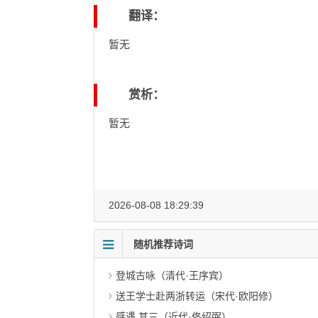
翻译：
暂无
赏析：
暂无
2026-08-08 18:29:39
随机推荐诗词
登城古咏（清代·王序宾）
送王学士赴两浙转运（宋代·欧阳修）
感遇 其三（近代·佟绍弼）