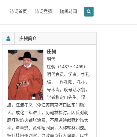
诗词首页
诗词竞猜
随机诗词
庄昶简介
庄昶
明代
庄昶（1437～1499）
明代官员、学者。字孔
暘，一作孔阳、孔抃，
号木斋，晚号活水翁，
学者称定山先生，汉
族，江浦孝义（今江苏南京浦口区东门镇）
人。成化二年进士，历翰林检讨。因反对朝
庭灯彩焰火铺张浪费，不愿进诗献赋粉饰太
平，与章懋、黄仲昭同谪，人称翰林四谏。
被贬桂阳州判官，寻改南京行人司副。以忧