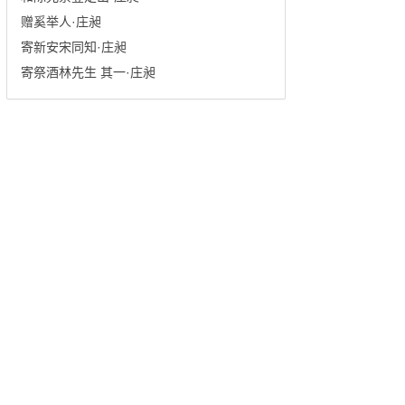
赠奚举人·庄昶
寄新安宋同知·庄昶
寄祭酒林先生 其一·庄昶