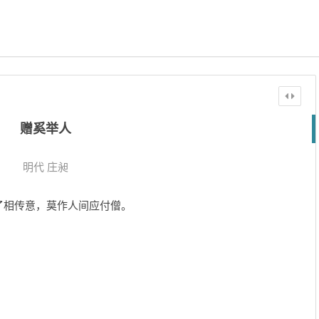
赠奚举人
明代
庄昶
了相传意，莫作人间应付僧。