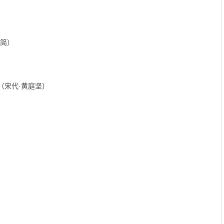
居简）
（宋代·黄庭坚）