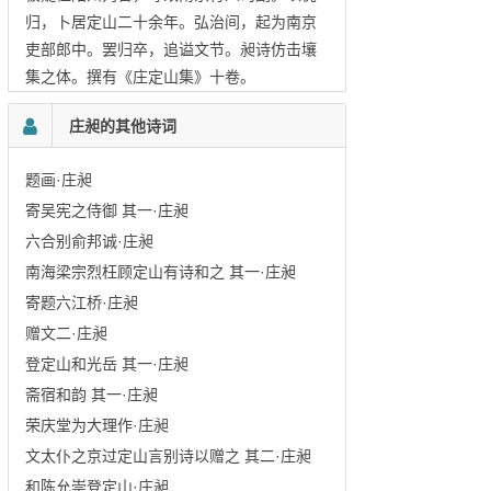
归，卜居定山二十余年。弘治间，起为南京
吏部郎中。罢归卒，追谥文节。昶诗仿击壤
集之体。撰有《庄定山集》十卷。
庄昶的其他诗词
题画·庄昶
寄吴宪之侍御 其一·庄昶
六合别俞邦诚·庄昶
南海梁宗烈枉顾定山有诗和之 其一·庄昶
寄题六江桥·庄昶
赠文二·庄昶
登定山和光岳 其一·庄昶
斋宿和韵 其一·庄昶
荣庆堂为大理作·庄昶
文太仆之京过定山言别诗以赠之 其二·庄昶
和陈允崇登定山·庄昶