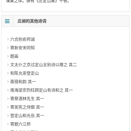
壤集之体。撰有《庄定山集》十卷。
庄昶的其他诗词
六合别俞邦诚
寄新安宋同知
题画
文太仆之京过定山言别诗以赠之 其二
和陈允崇登定山
斋宿和韵 其一
南海梁宗烈枉顾定山有诗和之 其一
寄祭酒林先生 其一
寄吴宪之侍御 其一
登定山和光岳 其一
寄题六江桥