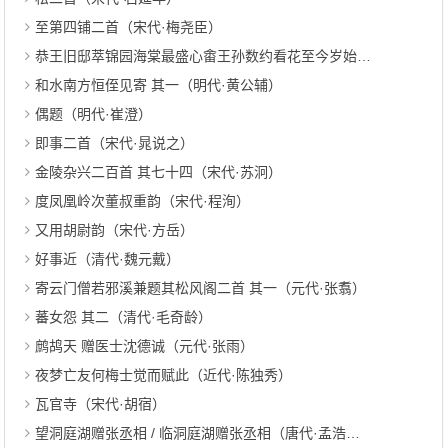
至第四铺二首（宋代·梅尧臣）
恭王旧邸萃锦园海棠最盛心畬王孙数约看花至今岁始得践适值歇枝春寒花迟小萼而已（清代·陈曾寿）
和水南方恒侄见寄 其一（明代·黄公辅）
偶题（明代·崔澄）
即事二首（宋代·晁说之）
金陵杂兴二百首 其七十四（宋代·苏泂）
度凤凰岭次董叔重韵（宋代·程洵）
又用胡尉韵（宋代·方岳）
好事近（清代·魏元戴）
寄云门僧若邪溪兼题其松风阁二首 其一（元代·张翥）
蕃女怨 其二（清代·毛奇龄）
鹧鸪天 赠医士沈德诚（元代·张雨）
夜梦亡友何梅士觉而赋此（近代·陈独秀）
瓦官寺（宋代·胡宿）
望洞庭湖赠张丞相 / 临洞庭湖赠张丞相（唐代·孟浩然）