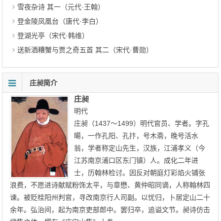
雪夜杂诗 其一（元代·王翰）
登金陵凤凰台（唐代·李白）
登湖光亭（宋代·韩维）
送新酒糟蟹与贾之奇五首 其二（宋代·曹勋）
庄昶简介
庄昶
明代
庄昶（1437～1499）明代官员、学者。字孔
暘，一作孔阳、孔抃，号木斋，晚号活水
翁，学者称定山先生，汉族，江浦孝义（今
江苏南京浦口区东门镇）人。成化二年进
士，历翰林检讨。因反对朝庭灯彩焰火铺张
浪费，不愿进诗献赋粉饰太平，与章懋、黄仲昭同谪，人称翰林四
谏。被贬桂阳州判官，寻改南京行人司副。以忧归，卜居定山二十
余年。弘治间，起为南京吏部郎中。罢归卒，追谥文节。昶诗仿击