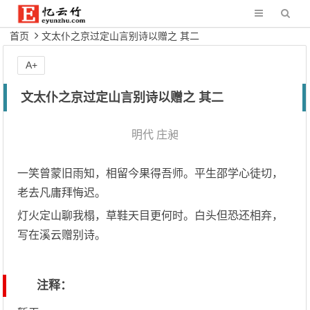
首页
文太仆之京过定山言别诗以赠之 其二
A+
文太仆之京过定山言别诗以赠之 其二
明代
庄昶
一笑曾蒙旧雨知，相留今果得吾师。平生邵学心徒切，
老去凡庸拜悔迟。
灯火定山聊我榻，草鞋天目更何时。白头但恐还相弃，
写在溪云赠别诗。
注释：