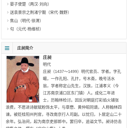
晏子使楚（两汉·刘向）
送袁景宗之荆渚宁觐（宋代·魏野）
焦山（明代·徐渭）
句（元代·杨维桢）
庄昶简介
庄昶
明代
庄昶（1437～1499）明代官员、学者。字孔
暘，一作孔阳、孔抃，号木斋，晚号活水
翁，学者称定山先生，汉族，江浦孝义（今
江苏南京浦口区东门镇）人。成化二年进
士，历翰林检讨。因反对朝庭灯彩焰火铺张
浪费，不愿进诗献赋粉饰太平，与章懋、黄仲昭同谪，人称翰林四
谏。被贬桂阳州判官，寻改南京行人司副。以忧归，卜居定山二十
余年。弘治间，起为南京吏部郎中。罢归卒，追谥文节。昶诗仿击