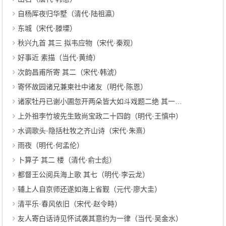
自杨厍夜归华墅（清代·陆祖瀛）
东城（宋代·滕塛）
秋兴九首 其三 拟韦应物（宋代·秦观）
好事近 素描（当代·黄绮）
次韵昌甫所寄 其二（宋代·韩淲）
寄怀故园诸兄兼柬社中诸友（明代·陈恩）
诸家牡丹已谢小圃忽开两朵皆大如斗戏题二绝 其一（宋代·刘克庄）
上外祖李竹坡先生致尚宝政二十四韵（明代·王慎中）
水调歌头·隐括杜牧之齐山诗（宋代·朱熹）
雨夜（明代·何孟伦）
卜算子 其二 楼（清代·俞士彪）
都督王公阅兵海上歌 其七（明代·李云龙）
辅上人自京师还遂如海上省觐（元代·廖大圭）
清平乐·春风依旧（宋代·赵令畤）
友人寄白话诗见怀试袭其意约为一律（当代·吴金水）