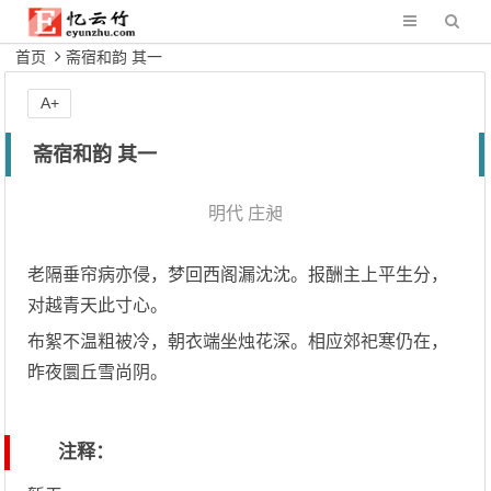
首页
斋宿和韵 其一
A+
斋宿和韵 其一
明代
庄昶
老隔垂帘病亦侵，梦回西阁漏沈沈。报酬主上平生分，
对越青天此寸心。
布絮不温粗被冷，朝衣端坐烛花深。相应郊祀寒仍在，
昨夜圜丘雪尚阴。
注释：