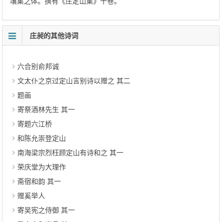
壤集之体。撰有《庄定山集》十卷。
庄昶的其他诗词
六合别俞邦诚
文太仆之京过定山言别诗以赠之 其二
题画
寄祭酒林先生 其一
寄题六江桥
和陈允崇登定山
南海梁宗烈枉顾定山有诗和之 其一
荣庆堂为大理作
斋宿和韵 其一
赠奚举人
寄吴宪之侍御 其一