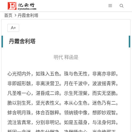
首页
丹霞舍利塔
A+
丹霞舍利塔
明代
释函是
心光彻内外，如珠入五色。珠与色无性，非离亦非即。
非即超形骸，非离浃营卫。月在千波中，波波摇青霁。
凡圣唯一心，湛昏成二谛。示生死涅槃，而实无坚脆。
脆以别生死，坚光表性义。本从心生色，迷色乃有二。
蚌含明月珠，体合百骸粹。领纳镜中像，想即妙观智。
流注皆真常，分别非明记。如是五蕴身，与法身何异。