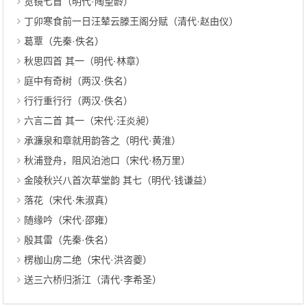
览镜七首（明代·陶望龄）
丁卯寒食前一日汪辇云滕王阁分赋（清代·赵由仪）
葛覃（先秦·佚名）
秋思四首 其一（明代·林章）
庭中有奇树（两汉·佚名）
行行重行行（两汉·佚名）
六言二首 其一（宋代·汪炎昶）
承濂泉和章就用韵答之（明代·黄淮）
秋浦登舟，阻风泊池口（宋代·杨万里）
金陵秋兴八首次草堂韵 其七（明代·钱谦益）
落花（宋代·朱淑真）
随缘吟（宋代·邵雍）
殷其雷（先秦·佚名）
楞枷山房二绝（宋代·洪咨夔）
送三六桥归浙江（清代·李希圣）