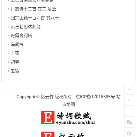
上巳寄南康太守廖昆湖
丹霞诗十二首 其二 法堂
归宗山籁一百四首 其八十
吊王勃用达此韵
丹霞舍利塔
乌鹊吟
十蒸
初春
五微
Copyright ©
忆云竹
版权所有.
皖ICP备17016565号
站
点地图