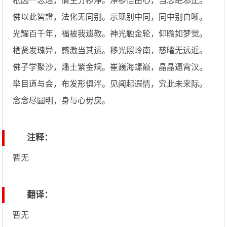
秖因一念迷，情生分秽净。净秽悟由心，当念绝邪正。
佛以此智證，法化无同别。示现别中同，同中别自晰。
光耀百千年，福被我遗教。神光触金轮，仰瞻如梦觉。
栖贤发瑰异，感激当其运。移光照岭南，慈曜无远近。
佛子学聚沙，燔土紫金斓。崔巍海螺巅，晶晶逼霄汉。
举目道与会，布发形俱泮。见闻起遐情，究此未来际。
念念尽圆明，身与心毋戾。
注释：
暂无
翻译：
暂无