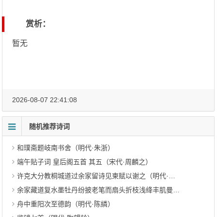
赏析：
暂无
2026-08-07 22:41:08
随机推荐诗词
和璞斋题岐南书舍（明代·朱浙）
端午贴子词 皇后阁五首 其五（宋代·周麟之）
许克大分教桐城道过余家留诗见柬赋以谢之（明代·史鉴）
余家藏道复水墨牡丹纷披老笔而扇头折枝浅绛丰肌曼色嫣然袭人更题一绝于便面右（明代·胡应麟）
舟中重阳次至德韵（明代·陈繗）