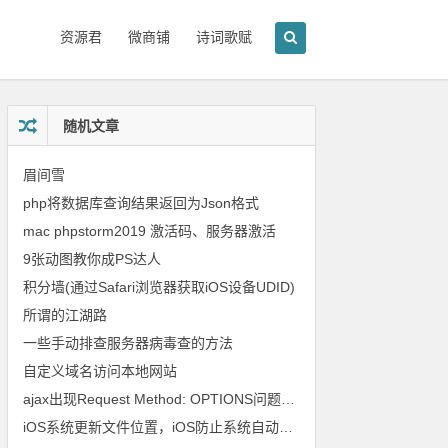
资源君
微商铺
诗词歌赋
随机文章
眉间雪
php将数据库查询结果返回为Json格式
mac phpstorm2019 激活码、服务器激活
9张动图教你成PS达人
积分墙(通过Safari浏览器获取iOS设备UDID)
所谓的江湖路
一些手动排查服务器病毒查的方法
自定义域名访问本地网站
ajax出现Request Method: OPTIONS问题的原因及解决
iOS系统更新文件位置，iOS防止系统自动更新