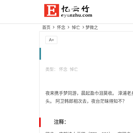
首页
怀念
悼亡
梦微之
A+
类型：
怀念
悼亡
夜来携手梦同游，晨起盈巾泪莫收。 漳浦老
头。 阿卫韩郎相次去，夜台茫昧得知不？
注释：