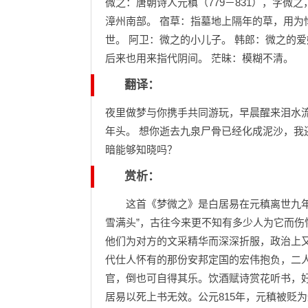
微之：唐朝诗人元稹（779－831），字微
漳州南部。 宿草：指墓地上隔年的草，用为
世。 阿卫：微之的小儿子。 韩郎：微之的
后来也用来指代阴间。 茫昧：模糊不清。
翻译：
夜里做梦与你携手共同游玩，早晨醒来泪水
年头。 想你逝去九泉尸骨已经化成泥沙，我
暗能够知晓吗？
赏析：
这首《梦微之》是白居易在元稹离世九年后
雪满头”，古往今来更不知有多少人为它而伤怀
他们为对方的文采精华而深深折服，政治上
代仕人怀有的那份安邦定国的宏伟抱负，二
官，倒也可自得其乐。饮酒赋诗赏花听书，
居易以死上书无效。公元815年，元稹被贬