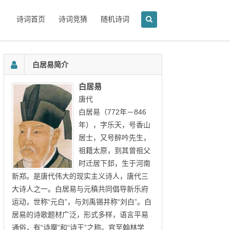
诗词首页
诗词竞猜
随机诗词
白居易简介
白居易
唐代
白居易（772年－846
年），字乐天，号香山
居士，又号醉吟先生，
祖籍太原，到其曾祖父
时迁居下邽，生于河南
新郑。是唐代伟大的现实主义诗人，唐代三
大诗人之一。白居易与元稹共同倡导新乐府
运动，世称“元白”，与刘禹锡并称“刘白”。白
居易的诗歌题材广泛，形式多样，语言平易
通俗，有“诗魔”和“诗王”之称。官至翰林学