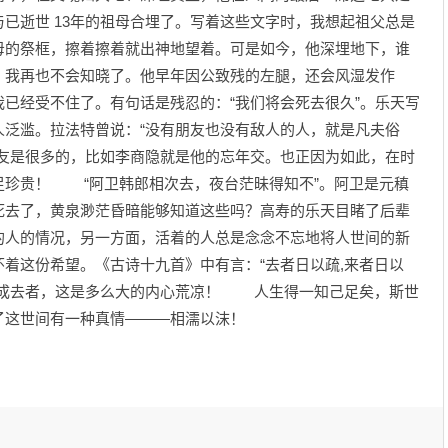
已逝世 13年的祖母合埋了。写着这些文字时，我想起祖父总是
母的祭框，擦着擦着就出神地望着。可是如今，他深埋地下，谁
，我再也不会知晓了。他早年因公致残的左腿，还会风湿发作
已经受不住了。有句话是残忍的：“我们将会死去很久”。乐天写
人泛滥。拉法特曾说：“没有朋友也没有敌人的人，就是凡夫俗
朋友是很多的，比如李商隐就是他的忘年交。也正因为如此，在时
足珍贵！ “阿卫韩郎相次去，夜台茫昧得知不”。阿卫是元稹
死去了，黄泉渺茫昏暗能够知道这些吗？高寿的乐天目睹了后辈
的人的情况，另一方面，活着的人总是念念不忘地将人世间的新
着这份希望。《古诗十九首》中有言：“去者日以疏,来者日以
已成去者，这是多么大的内心荒凉！ 人生得一知己足矣，斯世
了这世间有一种真情———相濡以沫！