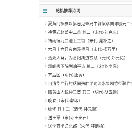
随机推荐诗词
夏黄门摄县以纂志见邀局中答梁彦国邓毓元二
挽黄岩赵郎中二首 其二（宋代·刘克庄）
祷雨宿九曲池上三首（宋代·晁补之）
六月十六日夜南溪望月（宋代·杨万里）
活死人窝，为番阳胡道玄赋（元代·郑元祐）
题峻极下院列岫亭诗 其二（宋代·李廌）
齐后图（明代·唐寅）
自清华西行村落间殊胜平畴流水果园竹径骤作
赠黄山人说仲二首 其二（明代·胡应麟）
晚春（宋代·郭印）
咏怀 其十三（清代·孙元衡）
送王覃（宋代·王安石）
送李容甫归北都（宋代·释斯植）