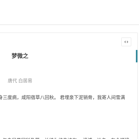
梦微之
唐代
白居易
身三度病，咸阳宿草八回秋。 君埋泉下泥销骨，我寄人间雪满