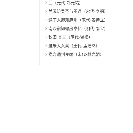
兰（元代·郑元祐）
兰溪访吴圣与不遇（宋代·李纲）
送丁大卿知庐州（宋代·姜特立）
南沙宿知微房奉忆（明代·邵宝）
秋闺 其三（明代·谢榛）
送朱大入秦（唐代·孟浩然）
挽方通判良翰（宋代·林光朝）