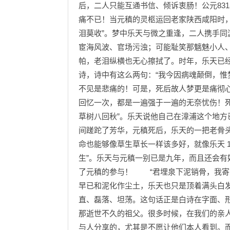
后，二人只能互通书信、倾诉衷肠！公元83
痛不已！当元稹的灵柩运回老家陕西咸阳时
泪莫收”。梦中乐天与微之重逢，二人携手
宦海风波、官场污浊；可能耻笑那魑魅小人
帕，老泪纵横也无心擦拭了。时年，乐天已
诗，诗中有这么两句：“我今因病魂颠倒，惟
不见是悲痛的！可是，死后故人梦更是痛彻
回忆一次，都是一遍强于一遍的无奈忧伤！
草树八回秋”。乐天说他自己在漳浦这个地
间蹉跎了芳华，元稹死后，乐天的一把老骨
命也能够像草生草长一样该多好，就像乐天 
生”。乐天与元稹一别已是九年，而且还会
了元稹的参与！ “君埋泉下泥销骨，我寄
早已和泥化作尘土，乐天也只是顶着满头白发
直、磊落、坦荡。这句话正是白诗在字面、
那逝世不久的祖父。很多时候，在我们的亲
与人分享的，尤其是不愿让他们本人看到。