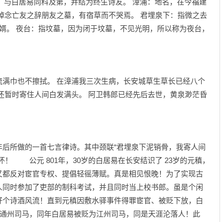
之，与白居易同科及第，并结为终生诗友。 漳浦：地名，在今福建
悼念亡友之辞朋友之墓，有宿草而不哭焉。 君埋泉下：指微之去
爱婿。 夜台：指坟墓，因为闭于坟墓，不见光明，所以称为夜台，
流满巾也不擦拭。 在漳浦我三次生病，长安城草生草长已经八个
还暂时寄住人间白发满头。 阿卫韩郎已经先后去世，黄泉渺茫昏
所做的一首七言律诗。其中颈联“君埋泉下泥销骨，我寄人间
！ 公元 801年，30岁的白居易在长安结识了 23岁的元稹，
又都反对宦官专权、提倡轻徭薄赋。真是相见恨晚！为了实现古
人同时参加了吏部的制科考试，并且同时当上校书郎。虽是个闲
好个诗酒风流！直到元稹因敷水驿事件得罪宦官、被贬下放，白
为通州司马，同年白居易被贬为江州司马，同是天涯沦落人！此