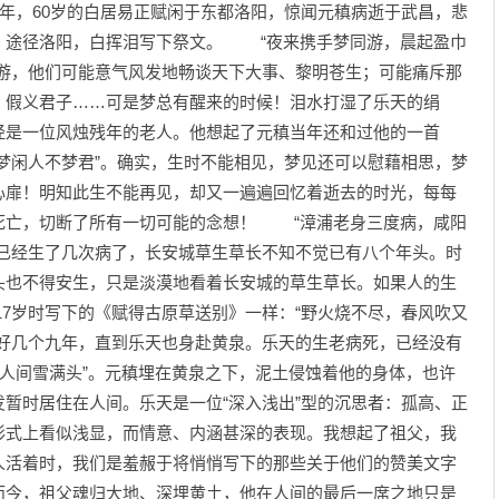
1年，60岁的白居易正赋闲于东都洛阳，惊闻元稹病逝于武昌，悲
，途径洛阳，白挥泪写下祭文。 “夜来携手梦同游，晨起盈巾
同游，他们可能意气风发地畅谈天下大事、黎明苍生；可能痛斥那
、假义君子……可是梦总有醒来的时候！泪水打湿了乐天的绢
经是一位风烛残年的老人。他想起了元稹当年还和过他的一首
梦闲人不梦君”。确实，生时不能相见，梦见还可以慰藉相思，梦
心扉！明知此生不能再见，却又一遍遍回忆着逝去的时光，每每
死亡，切断了所有一切可能的念想！ “漳浦老身三度病，咸阳
方已经生了几次病了，长安城草生草长不知不觉已有八个年头。时
头也不得安生，只是淡漠地看着长安城的草生草长。如果人的生
17岁时写下的《赋得古原草送别》一样：“野火烧不尽，春风吹又
有好几个九年，直到乐天也身赴黄泉。乐天的生老病死，已经没有
人间雪满头”。元稹埋在黄泉之下，泥土侵蚀着他的身体，也许
暂时居住在人间。乐天是一位“深入浅出”型的沉思者：孤高、正
形式上看似浅显，而情意、内涵甚深的表现。我想起了祖父，我
人活着时，我们是羞赧于将悄悄写下的那些关于他们的赞美文字
而今，祖父魂归大地、深埋黄土，他在人间的最后一席之地只是