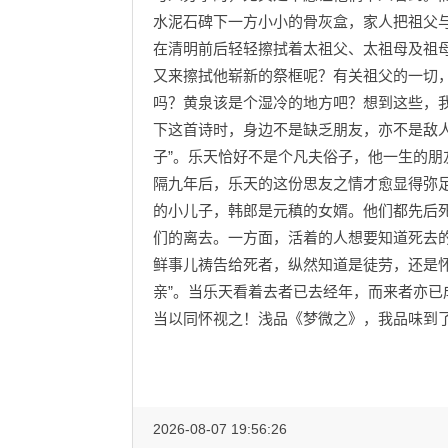
水泥石碑下一方小小的骨灰盒，家人把祖父与
在清明前后轻轻擦拭着太祖父、太祖母及祖
又来擦拭他崭新的祭框呢？有关祖父的一切
吗？黄泉该是个湿冷的地方吧？想到这些，我
下这首诗时，身边不是缺乏朋友，亦不是敌
子”。乐天恰好不是个凡夫俗子，他一生的
隔九年后，乐天的这份思友之情才愈显得弥
的小儿子，韩郎是元稹的女婿。他们都先后
们的离去。一方面，活着的人想要知道死去
鲜事儿祷告给死者，纵然知道是徒劳，还是怀
亲”。当乐天看着去者已去经年，而来者亦
当以同怀视之！浅品《梦微之》，我品味到
2026-08-07 19:56:26