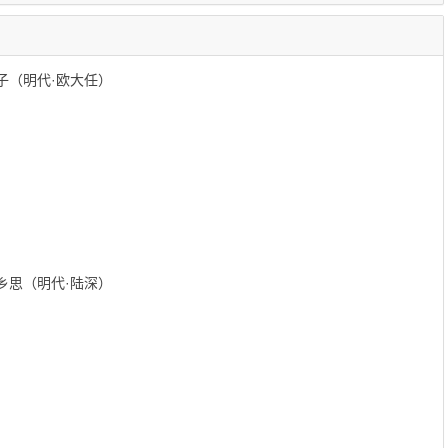
子（明代·欧大任）
乡思（明代·陆深）