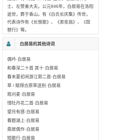
士、左赞善大夫。公元846年，白居易在洛阳
逝世，葬于香山。有《白氏长庆集》传世，
代表诗作有《长恨歌》、《卖炭翁》、《琵
琶行》等。
白居易的其他诗词
偶吟·白居易
和春深二十首 其十·白居易
春末夏初闲游江郭二首·白居易
草 / 赋得古原草送别·白居易
观刈麦·白居易
惜牡丹花二首·白居易
望月有感·白居易
春题湖上·白居易
斋居偶作·白居易
短歌行·白居易