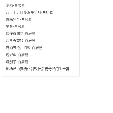
阴雨·白居易
八月十五日夜湓亭望月·白居易
喜陈兄至·白居易
早冬·白居易
偶作寄朗之·白居易
寒食野望吟·白居易
府酒五绝。招客·白居易
观游鱼·白居易
母别子·白居易
和杨郎中贺杨仆射致仕后杨侍郎门生合宴席上作·白居易