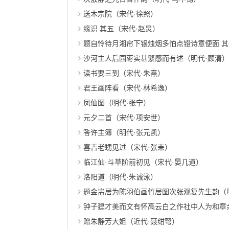
送木宗院（宋代·徐照）
缘识 其五（宋代·赵炅）
题自怜待月湘帘下银烛烟多怕点镫诗意便面 其
沙河主人后园枣实甚繁感而有述（明代·顾清）
读书要三到（宋代·朱熹）
君王画阵看（宋代·林希逸）
凤仙图（明代·张宁）
元夕二首（宋代·项安世）
答许主簿（明代·张元凯）
喜吉老甥见过（宋代·张耒）
临江仙·斗草阶前初见（宋代·晏几道）
洛阳道（明代·朱诚泳）
题金耑居为陈羽伯画竹居图次张观复先生韵（
钟子建才美而文有怀高云白之作社中人为和章余
赠朱静芳大姐（近代·聂绀弩）