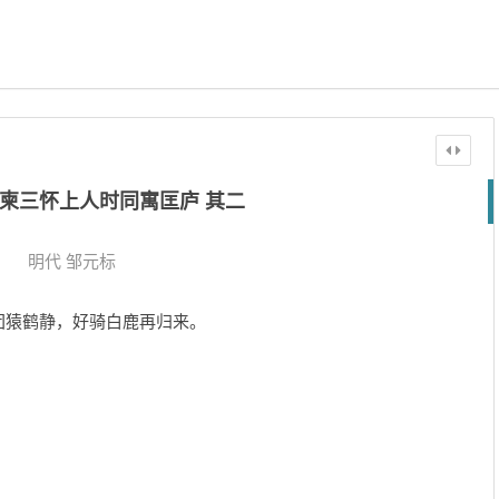
柬三怀上人时同寓匡庐 其二
明代
邹元标
团猿鹤静，好骑白鹿再归来。