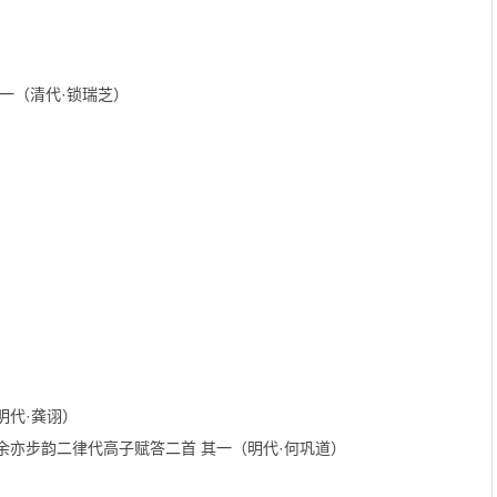
一（清代·锁瑞芝）
明代·龚诩）
亦步韵二律代高子赋答二首 其一（明代·何巩道）