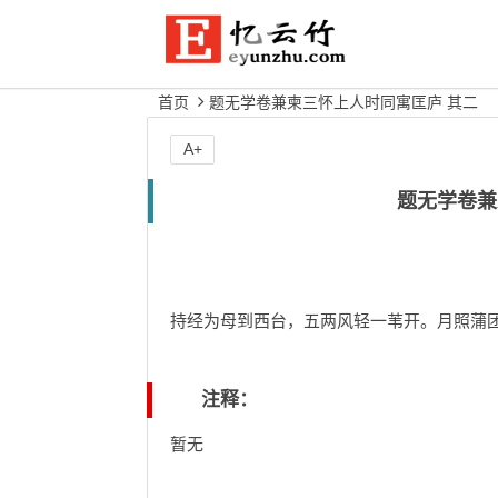
首页
题无学卷兼柬三怀上人时同寓匡庐 其二
A+
题无学卷兼
持经为母到西台，五两风轻一苇开。月照蒲
注释：
暂无