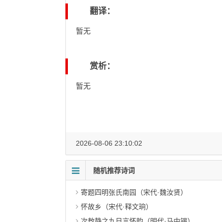
翻译：
暂无
赏析：
暂无
2026-08-06 23:10:02
随机推荐诗词
寄题四明张氏南园（宋代·魏汝贤）
怀故乡（宋代·释文珦）
次敖静之九日言怀韵（明代·马中锡）