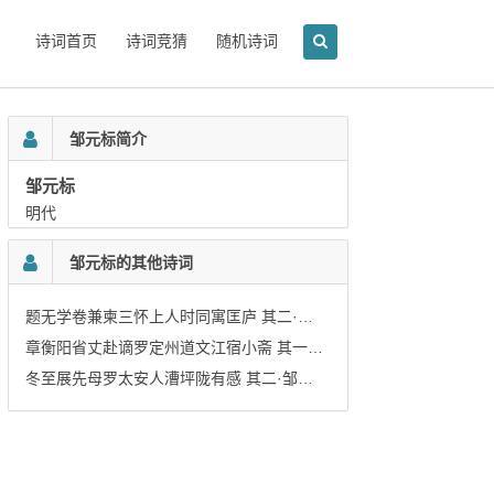
诗词首页
诗词竞猜
随机诗词
邹元标简介
邹元标
明代
邹元标的其他诗词
题无学卷兼柬三怀上人时同寓匡庐 其二·邹元标
章衡阳省丈赴谪罗定州道文江宿小斋 其一·邹元标
冬至展先母罗太安人漕坪陇有感 其二·邹元标