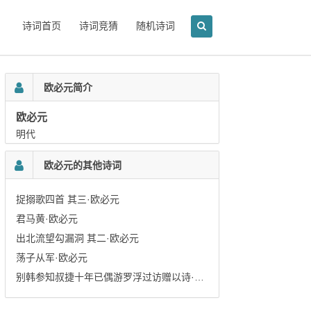
诗词首页
诗词竞猜
随机诗词
欧必元简介
欧必元
明代
欧必元的其他诗词
捉搦歌四首 其三·欧必元
君马黄·欧必元
出北流望勾漏洞 其二·欧必元
荡子从军·欧必元
别韩参知叔捷十年已偶游罗浮过访赠以诗·欧必元