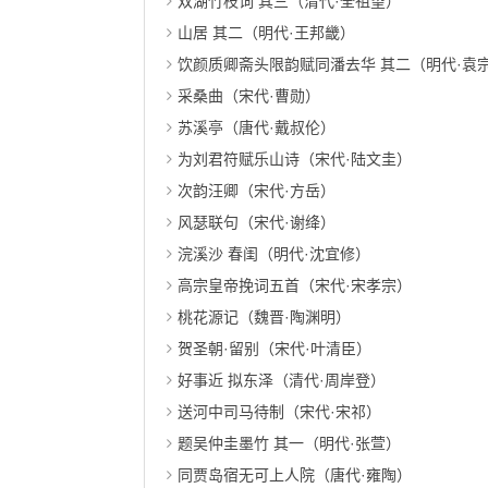
双湖竹枝词 其三（清代·全祖望）
山居 其二（明代·王邦畿）
饮颜质卿斋头限韵赋同潘去华 其二（明代·袁
采桑曲（宋代·曹勋）
苏溪亭（唐代·戴叔伦）
为刘君符赋乐山诗（宋代·陆文圭）
次韵汪卿（宋代·方岳）
风瑟联句（宋代·谢绛）
浣溪沙 春闺（明代·沈宜修）
高宗皇帝挽词五首（宋代·宋孝宗）
桃花源记（魏晋·陶渊明）
贺圣朝·留别（宋代·叶清臣）
好事近 拟东泽（清代·周岸登）
送河中司马待制（宋代·宋祁）
题吴仲圭墨竹 其一（明代·张萱）
同贾岛宿无可上人院（唐代·雍陶）