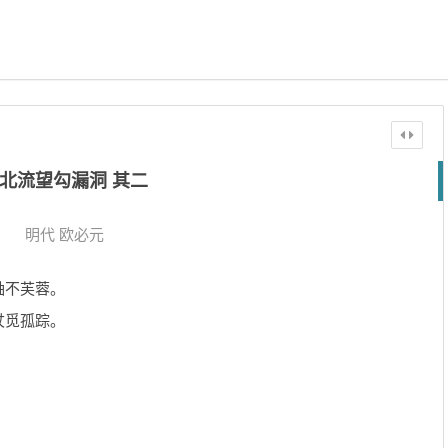
北流望勾漏洞 其二
明代
欧必元
岫不芙蓉。
杖觅孤踪。