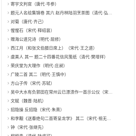
寄宇文判官（唐代·岑参）
题元人名绘集锦卷 其六 赵丹林陆羽烹茶图（清代·弘历）
对菊（唐代·齐己）
惺惺石（宋代·释绍昙）
赠海公道兄诗（明代·屈修）
西江月（和张文伯腊日席上）（宋代·王之道）
虞美人 其一 题二十四番花信风笺纸（清代·樊增祥）
荣庆堂为大理作（明代·庄昶）
广陵二首 其二（明代·王慎中）
方山子传（宋代·苏轼）
吴中大水有负郭田在常州云已漂溃作一首示公仪（宋代·刘敞）
文赋（魏晋·陆机）
招隐操 反招隐（宋代·朱熹）
和李觏《送春绝句二首寄呈龙学》 其二（宋代·祖无择）
钟（宋代·张继先）