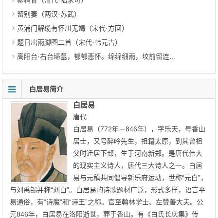
柳梢青（清代·陆求可）
留别妻（两汉·苏武）
黄浦门解缆有怀川无竭（宋代·方回）
题日出雨脚图二首（宋代·韩元吉）
高阳台·右台埽墓，郁郁悲怀。绵绵细雨，坟前留连久坐，不禁泪下（清代·许禧身）
白居易简介
白居易
唐代
白居易（772年－846年），字乐天，号香山
居士，又号醉吟先生，祖籍太原，到其曾祖
父时迁居下邽，生于河南新郑。是唐代伟大
的现实主义诗人，唐代三大诗人之一。白居
易与元稹共同倡导新乐府运动，世称“元白”，
与刘禹锡并称“刘白”。白居易的诗歌题材广泛，形式多样，语言平
易通俗，有“诗魔”和“诗王”之称。官至翰林学士、左赞善大夫。公
元846年，白居易在洛阳逝世，葬于香山。有《白氏长庆集》传