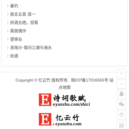
垂钓
放言五首·其一
府酒五绝。招客
斋居偶作
望驿台
浪淘沙·借问江潮与海水
劝酒
Copyright ©
忆云竹
版权所有.
皖ICP备17016565号
站
点地图