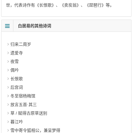
世，代表诗作有《长恨歌》、《卖炭翁》、《琵琶行》等。
白居易的其他诗词
归来二周岁
遗爱寺
夜雪
偶吟
长恨歌
后宫词
冬至宿杨梅馆
放言五首·其三
草 / 赋得古原草送别
暮江吟
雪中寄令狐相公，兼呈梦得