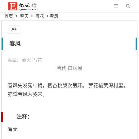
首页
春天
写花
春风
A+
春风
类型：
春天
写花
唐代
白居易
春风先发苑中梅，樱杏桃梨次第开。 荠花榆荚深村里，
亦道春风为我来。
注释：
暂无