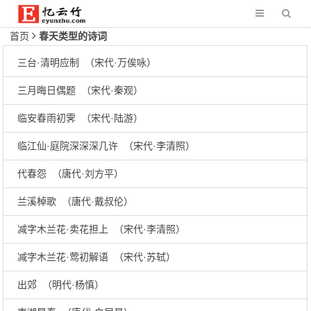
首页
春天类型的诗词
三台·清明应制 （宋代·万俟咏）
三月晦日偶题 （宋代·秦观）
临安春雨初霁 （宋代·陆游）
临江仙·庭院深深深几许 （宋代·李清照）
代春怨 （唐代·刘方平）
兰溪棹歌 （唐代·戴叔伦）
减字木兰花·卖花担上 （宋代·李清照）
减字木兰花·莺初解语 （宋代·苏轼）
出郊 （明代·杨慎）