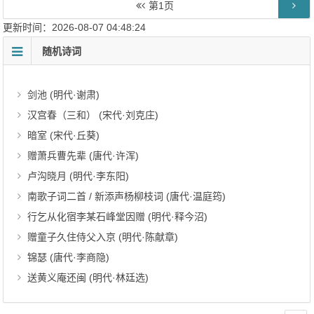
第
1
页
更新时间：2026-08-07 04:48:24
随机诗词
剑池 (明代·谢肃)
汉宫春（三和） (宋代·刘克庄)
暗室 (宋代·丘葵)
赠萧兵曹先辈 (唐代·许浑)
卢沟晓月 (明代·李东阳)
南歌子词二首 / 新添声杨柳枝词 (唐代·温庭筠)
行乞从化宿李某石峰堂因赠 (明代·释今沼)
赠童子久住侍父入京 (明代·陈献章)
锦瑟 (唐代·李商隐)
送黄义庵还闽 (明代·林廷选)