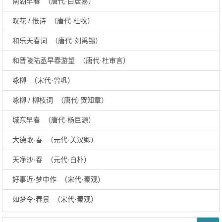
南湖早春 （唐代·白居易）
叹花 / 怅诗 （唐代·杜牧）
和乐天春词 （唐代·刘禹锡）
和晋陵陆丞早春游望 （唐代·杜审言）
咏柳 （宋代·曾巩）
咏柳 / 柳枝词 （唐代·贺知章）
城东早春 （唐代·杨巨源）
大德歌·春 （元代·关汉卿）
天净沙·春 （元代·白朴）
好事近·梦中作 （宋代·秦观）
如梦令·春景 （宋代·秦观）