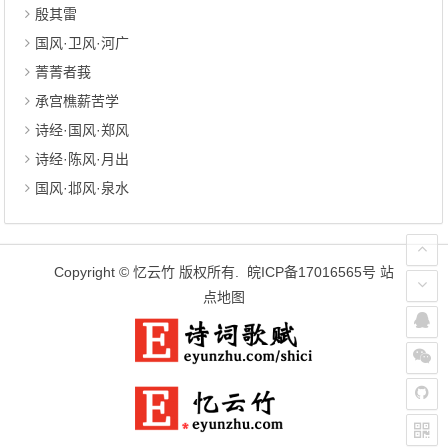
殷其雷
国风·卫风·河广
菁菁者莪
承宫樵薪苦学
诗经·国风·郑风
诗经·陈风·月出
国风·邶风·泉水
Copyright ©
忆云竹
版权所有.
皖ICP备17016565号
站
点地图