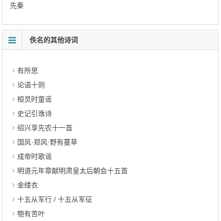
先秦
佚名的其他诗词
有所思
论语十则
桓灵时童谣
史记引逸诗
绍兴享先农十一首
国风·郑风·野有蔓草
成帝时歌谣
明道元年章献明肃皇太后朝会十五首
金缕衣
十五从军行 / 十五从军征
匏有苦叶