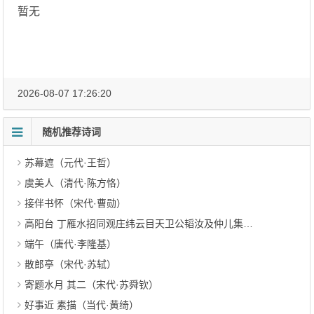
暂无
2026-08-07 17:26:20
随机推荐诗词
苏幕遮（元代·王哲）
虞美人（清代·陈方恪）
接伴书怀（宋代·曹勋）
高阳台 丁雁水招同观庄纬云目天卫公韬汝及仲儿集八境分赋 其二（清代·吴绮）
端午（唐代·李隆基）
散郎亭（宋代·苏轼）
寄题水月 其二（宋代·苏舜钦）
好事近 素描（当代·黄绮）