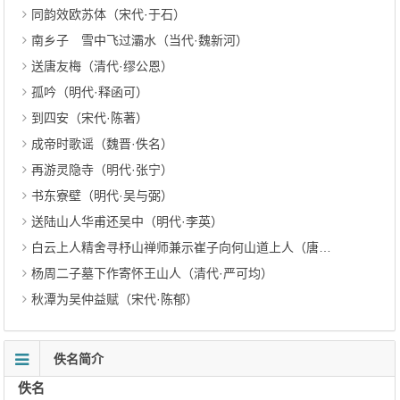
同韵效欧苏体（宋代·于石）
南乡子 雪中飞过灞水（当代·魏新河）
送唐友梅（清代·缪公恩）
孤吟（明代·释函可）
到四安（宋代·陈著）
成帝时歌谣（魏晋·佚名）
再游灵隐寺（明代·张宁）
书东寮壁（明代·吴与弼）
送陆山人华甫还吴中（明代·李英）
白云上人精舍寻杼山禅师兼示崔子向何山道上人（唐代·皎然）
杨周二子墓下作寄怀王山人（清代·严可均）
秋潭为吴仲益赋（宋代·陈郁）
佚名简介
佚名