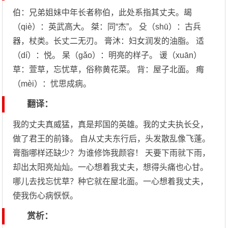
伯：兄弟姐妹中年长者称伯，此处系指其丈夫。朅
（qiè）：英武高大。 桀：同“杰”。 殳（shū）：古兵
器，杖类。长丈二无刃。 膏沐：妇女润发的油脂。 适
（dí）：悦。 杲（gǎo）：明亮的样子。 谖（xuān）
草：萱草，忘忧草，俗称黄花菜。 背：屋子北面。 痗
（mèi）：忧思成病。
翻译：
我的丈夫真威猛，真是邦国的英雄。我的丈夫执长殳，
做了君王的前锋。 自从丈夫东行后，头发散乱像飞蓬。
膏脂哪样还缺少？为谁修饰我颜容！ 天要下雨就下雨，
却出太阳亮灿灿。一心想着我丈夫，想得头痛也心甘。
哪儿去找忘忧草？种它就在屋北面。一心想着我丈夫，
使我伤心病恹恹。
赏析：