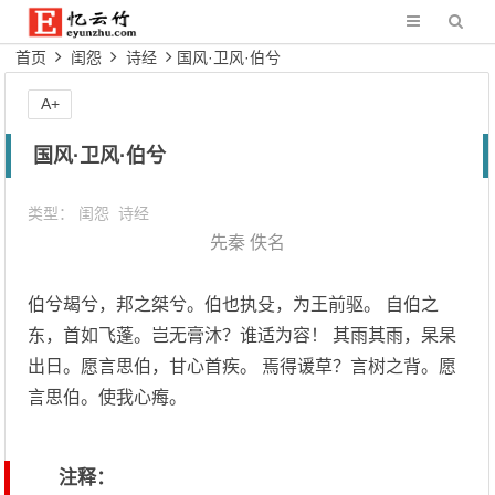
首页
闺怨
诗经
国风·卫风·伯兮
A+
国风·卫风·伯兮
类型：
闺怨
诗经
先秦
佚名
伯兮朅兮，邦之桀兮。伯也执殳，为王前驱。 自伯之
东，首如飞蓬。岂无膏沐？谁适为容！ 其雨其雨，杲杲
出日。愿言思伯，甘心首疾。 焉得谖草？言树之背。愿
言思伯。使我心痗。
注释：