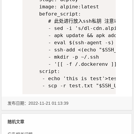
    image: alpine:latest

    before_script:

       # 此处进行放入ssh私钥 注意以下命令是
       - sed -i 's/dl-cdn.alpinelinu
       - apk update && apk add opens
       - eval $(ssh-agent -s)

       - ssh-add <(echo "$SSH_PRIVAT
       - mkdir -p ~/.ssh

       - '[[ -f /.dockerenv ]] && ec
    script:

     - echo 'this is test'>test.txt

     - scp -r test.txt "$SSH_US
发布日期：2022-11-21 01:13:39
随机文章