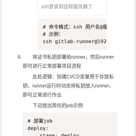
ssh登录到远程服务器了
Copy
# 命令格式：ssh 用户名@服务器地址

# 示例：

ssh gitlab-runner@192.168.1.1
将证书私钥部署给runner，然后runner
即可进行正常部署项目流程
此处逻辑：创建CI/CD变量用于存放私
钥，runner运行时动态将私钥放入runner，
即可正常进行作业
下边放出简化的job示例
Copy
# 部署job

deploy:

    stage: deploy
