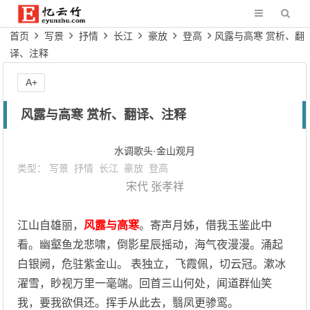
首页
写景
抒情
长江
豪放
登高
风露与高寒 赏析、翻
译、注释
A+
风露与高寒 赏析、翻译、注释
水调歌头·金山观月
类型：
写景
抒情
长江
豪放
登高
宋代
张孝祥
江山自雄丽，
风露与高寒
。寄声月姊，借我玉鉴此中
看。幽壑鱼龙悲啸，倒影星辰摇动，海气夜漫漫。涌起
白银阙，危驻紫金山。 表独立，飞霞佩，切云冠。漱冰
濯雪，眇视万里一毫端。回首三山何处，闻道群仙笑
我，要我欲俱还。挥手从此去，翳凤更骖鸾。