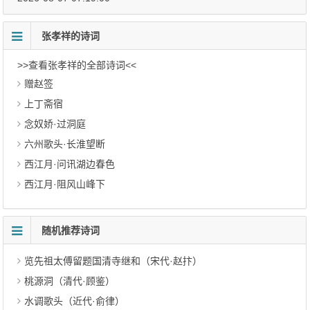
张孝祥的诗词
>>查看张孝祥的全部诗词<<
赠赵签
上丁斋宿
念奴娇·过洞庭
六州歌头·长淮望断
西江月·问讯湖边春色
西江月·阻风山峰下
随机推荐诗词
览先祖太傅留题国清寺继和（宋代·赵抃）
桃源洞（清代·顾鉴）
水调歌头（近代·俞律）