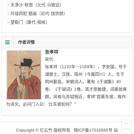
天净沙·秋思（元代·马致远）
玲珑四犯 题画（近代·饶宗颐）
望蓟门（唐代·祖咏）
作者详情
张孝祥
宋代
张孝祥（1132年－1169年），字安国，号于
湖居士，汉族，简州（今属四川）人，生于
明州鄞县。宋朝词人。著有《于湖集》40
卷、《于湖词》1卷。其才思敏捷，词豪放爽
朗，风格与苏轼相近，孝祥“尝慕东坡，每作
为诗文，必问门人曰：‘比东坡如何？’”
Copyright ©
忆云竹
版权所有.
皖ICP备17016565号
站