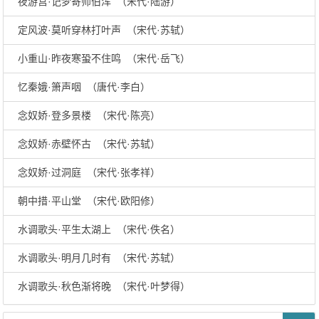
夜游宫·记梦寄师伯浑 （宋代·陆游）
定风波·莫听穿林打叶声 （宋代·苏轼）
小重山·昨夜寒蛩不住鸣 （宋代·岳飞）
忆秦娥·箫声咽 （唐代·李白）
念奴娇·登多景楼 （宋代·陈亮）
念奴娇·赤壁怀古 （宋代·苏轼）
念奴娇·过洞庭 （宋代·张孝祥）
朝中措·平山堂 （宋代·欧阳修）
水调歌头·平生太湖上 （宋代·佚名）
水调歌头·明月几时有 （宋代·苏轼）
水调歌头·秋色渐将晚 （宋代·叶梦得）