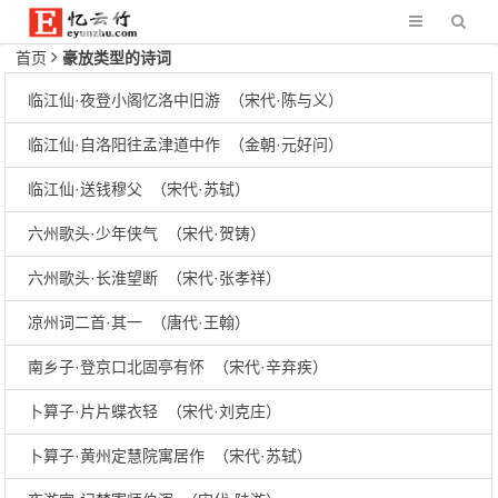
首页
豪放类型的诗词
临江仙·夜登小阁忆洛中旧游 （宋代·陈与义）
临江仙·自洛阳往孟津道中作 （金朝·元好问）
临江仙·送钱穆父 （宋代·苏轼）
六州歌头·少年侠气 （宋代·贺铸）
六州歌头·长淮望断 （宋代·张孝祥）
凉州词二首·其一 （唐代·王翰）
南乡子·登京口北固亭有怀 （宋代·辛弃疾）
卜算子·片片蝶衣轻 （宋代·刘克庄）
卜算子·黄州定慧院寓居作 （宋代·苏轼）