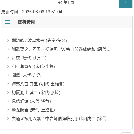
第
1
页
更新时间：2026-08-06 13:51:04
随机诗词
荆轲歌 / 渡易水歌 (先秦·佚名)
酬武蕴之，乙丑之岁始见华发余自悲遂成继和 (唐代·张祜)
月夜 (唐代·刘方平)
和张总管菊 (宋代·李复)
嘲鹭 (宋代·方岳)
海夷八首 其五 (明代·王稚登)
初夏湖山 其二 (宋代·张埴)
息虑轩诗 (宋代·饶节)
题龙隐岩 (宋代·王迤祖)
去通义按刑汉嘉至中岩师伯浑临别于此因成二 (宋代·晁公溯)