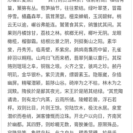
篁，篻簩有丛。苞笋抽节，往往萦结。绿叶翠茎，冒霜
停雪。橚矗森萃，蓊茸萧瑟。檀栾蝉蜎，玉润碧鲜。梢
云无以逾，嶰谷弗能连。鸑鷟食其实，鹓雏扰其间。其
果则丹橘馀甘，荔枝之林。槟榔无柯，椰叶无阴。龙眼
橄榄，榴御霜。结根比景之阴，列挺衡山之阳。素华
斐，丹秀芳。临青壁，系紫房。鹧鸪南翥而中留，孔雀
綷羽以翱翔。山鸡归飞而来栖，翡翠列巢以重行。其琛
赂则琨瑶之阜，铜锴之垠。火齐之宝，骇鸡之珍。赪丹
明玑，金华银朴。紫贝流黄，缥碧素玉。隐赈崴，杂插
幽屏。精曜潜颖，硩陊山谷。碕岸为之不枯，林木为之
润黩。隋侯於是鄙其夜光，宋王於是陋其结绿。“其荒陬
谲诡，则有龙穴内蒸，云雨所储。陵鲤若兽，浮石若
桴。双则比目，片则王馀。穷陆饮木，极沈水居。泉室
潜织而卷绡，渊客慷慨而泣珠。开北户以向日，齐南冥
於幽都。其四野，则畛畷无数，膏腴兼倍。原隰殊品，
窊隆异等。象耕鸟耘，此之自与。穱秀菰穗，於是乎