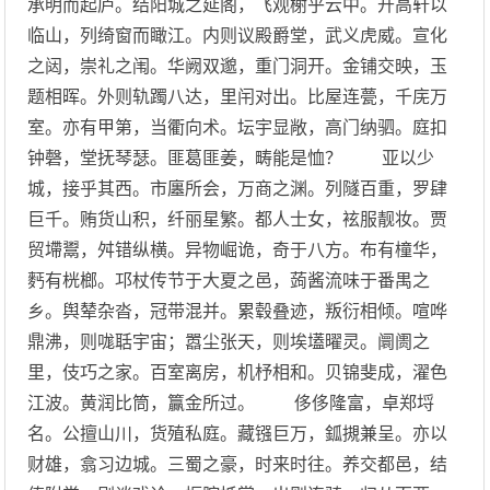
承明而起庐。结阳城之延阁，飞观榭乎云中。开高轩以
临山，列绮窗而瞰江。内则议殿爵堂，武义虎威。宣化
之闼，崇礼之闱。华阙双邈，重门洞开。金铺交映，玉
题相晖。外则轨躅八达，里闬对出。比屋连甍，千庑万
室。亦有甲第，当衢向术。坛宇显敞，高门纳驷。庭扣
钟磬，堂抚琴瑟。匪葛匪姜，畴能是恤？ 亚以少
城，接乎其西。市廛所会，万商之渊。列隧百重，罗肆
巨千。贿货山积，纤丽星繁。都人士女，袨服靓妆。贾
贸墆鬻，舛错纵横。异物崛诡，奇于八方。布有橦华，
麫有桄榔。邛杖传节于大夏之邑，蒟酱流味于番禺之
乡。舆辇杂沓，冠带混并。累毂叠迹，叛衍相倾。喧哗
鼎沸，则哤聒宇宙；嚣尘张天，则埃壒曜灵。阛阓之
里，伎巧之家。百室离房，机杼相和。贝锦斐成，濯色
江波。黄润比筒，籯金所过。 侈侈隆富，卓郑埒
名。公擅山川，货殖私庭。藏镪巨万，鈲摫兼呈。亦以
财雄，翕习边城。三蜀之豪，时来时往。养交都邑，结