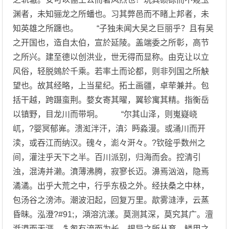
渊者，未知骊龙之所蟠也。习其弊邑而不睹上邦者，未
知英雄之所躔也。 “子独未闻大吴之巨丽乎？且有吴
之开国也，造自太伯，宣於延陵。盖端委之所彰，高节
之所兴。建至德以创洪业，世无得而显称。由克让以立
风俗，轻脱鵕於千乘。若率土而论都，则非列国之所觖
望也。故其经略，上当星纪。拓土画疆，卓荦兼并。包
括干越，跨蹑蛮荆。婺女寄其曜，翼轸寓其精。指衡岳
以镇野，目龙川而带坰。 “尔其山泽，则嵬嶷峣
屼，?婴冥郁岪。溃渱泮汗，滇氵眄淼漫。或涌川而开
渎，或吞江而纳汉。磈々，滮々涆々。?钦碒乎数州之
间，灌注乎天下之半。百川派别，归海而会。控清引
浊，混涛并濑。濆薄沸腾，寂寥长迈。濞焉汹汹，隐焉
潏潏。出乎大荒之中，行乎东极之外。经扶桑之中林，
包汤谷之滂沛。潮波汨起，回复万里。歊雾漨浡，云蒸
昏昧。泓澄?#91;，澒溶沆漾。莫测其深，莫究其广。澶
湉漠而无涯，牜怱有流而为长。朅异之所丛育，鳞甲之