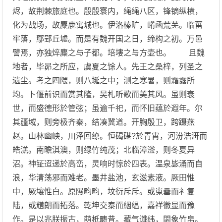
烬，故荆棘旅庭也。殷殷寰内，绳绳八区，锋镝纵横，
化为战场，故麋鹿寓城也。伊洛榛旷，崤函荒芜。临菑
牢落，鄢郢丘墟。而是有魏开国之日，缔构之初。万邑
譬焉，亦独焠麋之与子都。培塿之与方壶也。 且魏
地者，毕昴之所应，虞夏之馀人。先王之桑梓，列圣之
遗尘。考之四隈，则八埏之中；测之寒暑，则霜露所
均。卜偃前识而赏其隆，吴札听歌而美其风。虽则衰
世，而盛德形於管弦；虽逾千祀，而怀旧蕴於遐年。尔
其疆域，则旁极齐秦，结凑冀道。开胸殷卫，跨蹑燕
赵。山林幽岟，川泽回缭。恒碣碪?於青霄，河汾浩涆而
皓溔。南瞻淇澳，则绿竹纯茂；北临漳滏，则冬夏异
沼。神钲迢递於高峦，灵响时惊於四表。温泉毖涌而自
浪，华清荡邪而难老。墨井盐池，玄滋素液。厥田惟
中，厥壤惟白。原隰畇畇，坟衍斥斥。或嵬罍而衤复
陆，或黋朗而拓落。乾坤交泰而絪缊，嘉祥徽显而豫
作。是以兆朕振古，萌柢畴昔。藏气谶纬，閟象竹帛。