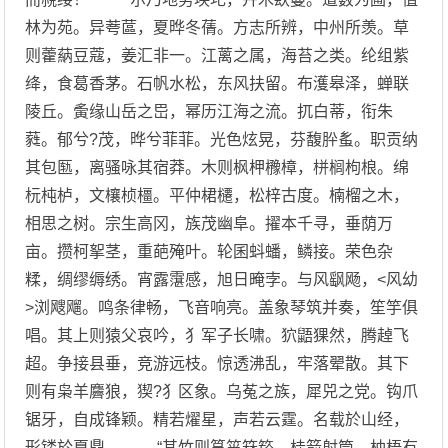
林为苑。异荂蓲，夏晔冬蒨。方志所辨，中州所羡。草
则藿蒳豆蔻，姜汇非一。江蓠之属，海苔之类。纶组紫
绛，食葛香茅。石帆水松，东风扶留。布濩皋泽，蝉联
陵丘。夤缘山岳之岊，幂历江海之流。扤白蒂，衔朱
蕤。郁兮?茂，晔兮菲菲。光色炫晃，芬馥肸蚃。职贡纳
其包匦，离骚咏其宿莽。木则枫柙櫲樟，栟榈枸桹。绵
杬杶栌，文欀桢橿。平仲桾櫏，松梓古度。楠榴之木，
相思之树。宗生高冈，族茂幽阜。擢本千寻，垂荫万
亩。攒柯挐茎，重葩殗叶。轮囷蚪蟠，鳞接。荣色杂
糅，绸缪缛绣。宵露霮感，旭日晻孛。与风飖飏，<风幼
>浏飕飗。鸣条律畅，飞音响亮。盖象琴筑并奏，笙竽俱
唱。其上则猿父哀吟，犭军子长啸。狖鼯猓然，腾趠飞
超。争接县垂，竞游远枝。惊透沸乱，牢落翚散。其下
则有枭羊麡狼，猰?犭区象。乌菟之族，犀兕之党。钩爪
锯牙，自成锋颖。精若燿星，声若云霆。名载於山经，
形镂於夏鼎。 “其竹则筼筜箖箊，桂箭射筒。柚梧有