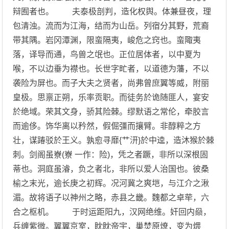
辩囿者也。 夫泰极剖判，造化权舆。体兼昼夜，理
包清浊。流而为江海，结而为山岳。列宿分其野，荒裔
带其隅。岩冈潭渊，限蛮隔夷，峻危之窍也。蛮陬夷
落，译导而通，鸟兽之氓也。正位居体者，以中夏为
喉，不以边垂为襟也。长世字甿者，以道德为藩，不以
袭险为屏也。而子大夫之贤者，尚弗曾庶翼等威，附丽
皇极。思禀正朔，乐率贡职。而徒务於诡随匪人，宴安
於绝域。荣其文身，骄其险棘。缪默语之常伦，牵胶言
而逾侈。饰华离以矜然，假倔彊而攘臂。非醇粹之方
壮，谋踳驳於王义。孰愈寻靡{艹汧}於中逵，造沐猴於棘
刺。剑阁虽嶚(嶚 一作：险)，凭之者蹶，非所以深根固
蒂也。洞庭虽濬，负之者北，非所以爱人治国也。彼桑
榆之末光，逾长庚之初辉。况河冀之爽垲，与江介之湫
湄。故将语子以神州之略，赤县之畿。魏都之卓荦，六
合之枢机。 于时运距阳九，汉网绝维。奸回内赑，
兵缠紫微。翼翼京室，眈眈帝宇，巢焚原燎，变为煨