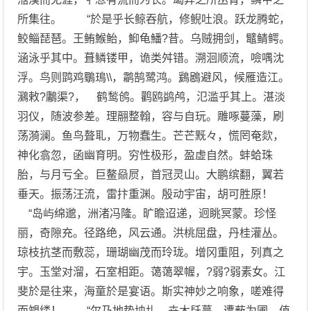
所集往。 “於是乎长鲸吞航，修鲵吐浪。跃龙腾蛇，
鲛鲻琵琶。王鲔鯸鲐，鮣龟鱕?昔。乌贼拥剑，鼊鲭鳄。
涵泳乎其中。葺鳞镂甲，诡类舛错。溯洄顺流，噞喁沈
浮。鸟则鹍鸡鸀鳿\\，鹴鹄鹭鸿。鶢鶋避风，候雁造江。
鸂敕?鷛渠?， 鹤鹙鸧。鹳鸥鹢鸬，氾滥乎其上。湛淡
羽仪，随波参差。理翮整翰，容与自玩。雕啄蔓藻，刷
荡漪澜。鱼鸟聱耴，万物蠢生。芒芒黖々，慌罔奄欻，
神化翕忽，函幽育明。穷性极形，盈虚自然。蚌蛤珠
胎，与月亏全。巨鳌赑屃，首冠灵山。大鹏缤翻，翼若
垂天。振荡汪流，雷抃重渊。殷动宇宙，胡可胜原！
“岛屿绵邈，洲渚冯隆。旷瞻迢递，迥眺冥蒙。珍怪
丽，奇隙充。径路绝，风云通。洪桃屈盘，丹桂灌丛。
琼枝抗茎而敷蕊，珊瑚幽茂而玲珑。增冈重阻，列真之
宇。玉堂对溜，石室相距。蔼蔼翠幄，?弱?弱素女。江
斐於是往来，海童於是宴语。斯实神妙之响象，嗟难得
而覙缕！ “尔乃地势坱圠，卉木镺蔓。遭薮为圃，值