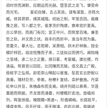
迥时世而渊默，应期运而光赫。暨圣武之龙飞，肇受命
而光宅。 爰初自臻，言占其良。谋龟谋筮，亦既允
臧。修其郛郭，缮其城隍。经始之制，牢笼百田。画雍
豫之居，写八都之宇。鉴茅茨於陶唐，察卑宫於夏禹。
古公草创，而高门有闶；宣王中兴，而筑室百堵。兼圣
哲之轨，并文质之状。商丰约而折中，准当年而为量。
思重爻，摹大壮。览荀卿，采萧相。拱木於林衡，授全
模於梓匠。遐迩悦豫而子来，工徒拟议而骋巧。阐钩绳
之筌绪，承二分之正要。揆日晷，考星耀。建社稷，作
清庙。筑曾宫以回匝，比冈隒而无陂。造文昌之广殿，
极栋宇之弘规。崶若崇山嚬起以崔嵬，髧若玄云舒蜺以
高垂。瑰材巨世，参差。枌橑衤复结，栾栌叠施。丹梁
虹申以并亘，朱桷森布而支离。绮井列疏以悬蒂，华莲
重葩而倒披。齐龙首而涌霤，时梗概於滮池。旅楹闲
列，晖鉴抰振。榱题黮<黑逮>，阶盾嶙峋。长庭砥平，
锺虡夹陈。风无纤埃，雨无微津。岩岩北阙，南端逌