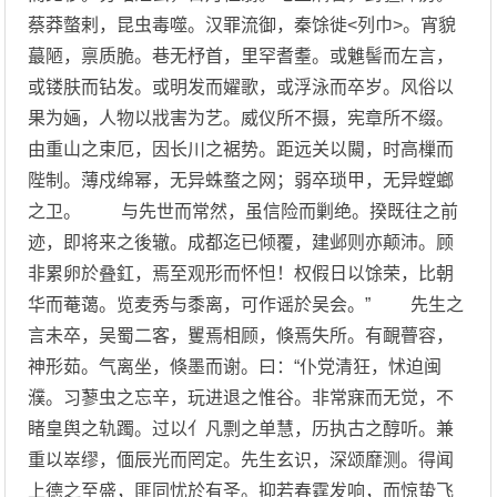
蔡莽螫剌，昆虫毒噬。汉罪流御，秦馀徙<列巾>。宵貌
蕞陋，禀质脆。巷无杼首，里罕耆耋。或魋髻而左言，
或镂肤而钻发。或明发而嬥歌，或浮泳而卒岁。风俗以
果为婳，人物以戕害为艺。威仪所不摄，宪章所不缀。
由重山之束厄，因长川之裾势。距远关以闚，时高樔而
陛制。薄戍绵幂，无异蛛蝥之网；弱卒琐甲，无异螳螂
之卫。 与先世而常然，虽信险而剿绝。揆既往之前
迹，即将来之後辙。成都迄已倾覆，建邺则亦颠沛。顾
非累卵於叠釭，焉至观形而怀怛！权假日以馀荣，比朝
华而菴蔼。览麦秀与黍离，可作谣於吴会。” 先生之
言未卒，吴蜀二客，矍焉相顾，倏焉失所。有靦瞢容，
神形茹。气离坐，倏墨而谢。曰：“仆党清狂，怵迫闽
濮。习蓼虫之忘辛，玩进退之惟谷。非常寐而无觉，不
睹皇舆之轨躅。过以亻凡剽之单慧，历执古之醇听。兼
重以崒缪，偭辰光而罔定。先生玄识，深颂靡测。得闻
上德之至盛，匪同忧於有圣。抑若春霆发响，而惊蛰飞