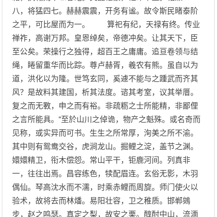
八，将猛四七。赫赫震震，开务有谧。故令斯民睹泰阶
之平，可比屋而为一。 算祀有纪，天禄有终。传业
禅祚，高谢万邦。皇恩绰矣，帝德冲矣。让其天下，臣
至公矣。荣操行之独得，超百王之庸庸。追亘卷领与结
绳，睠留重华而比踪。尊卢赫胥，羲农有熊。虽自以为
道，洪化以为隆。世笃玄同，奚遽不能与之踵武而齐其
风？是故料其建国，析其法度。谘其考室，议其举厝。
复之而无斁，申之而有裕。非疏粝之士所能精，非鄙俚
之言所能具。“至於山川之倬诡，物产之魁殊。或名奇而
见称，或实异而可书。生生之所常厚，洵美之所不渝。
其中则有鸳鸯交谷，虎涧龙山。掘鲤之淀，盖节之渊。
嬛嬛精卫，衔木偿怨。常山平干，钜鹿河间。列真非
一，往往出焉。昌容练色，犊配眉连。玄俗无影，木羽
偶仙。琴高沈水而不濡，时乘赤鲤而周旋。师门使火以
验术，故将去而林燔。易阳壮容，卫之稚质。邯郸鵕
步，赵之鸣瑟。真定之梨，故安之栗。醇酎中山，流湎