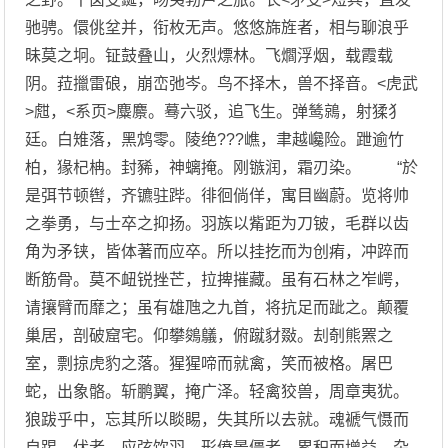
驰骋。儇佻坌并，衔枚无声。悠悠旆旌者，相与聊浪乎
昧莫之坰。钲鼓叠山，火烈熛林。飞爓浮烟，载霞载
阴。菈擸雷硠，崩峦弛岑。鸟不择木，兽不择音。<虎武
>甝，<系页>麋麖。蓦六驳，追飞生。弹鸶鶁，射猱犭
廷。白雉落，黑鸩零。陵绝???嶕，聿越巉险。跇逾竹
柏，猭杞柟。封豨，神螭掩。刚镞润，霜刃染。 “於
是弭节顿辔，齐镳驻跸。徘徊倘佯，寓目幽蔚。览将帅
之拳勇，与士卒之抑扬。羽族以觜距为刀铍，毛群以齿
角为矛铗，皆体著而应卒。所以挂扢而为创痏，冲踤而
断筋骨。莫不衄锐挫芒，拉捭摧藏。虽有石林之岝崿，
请攘臂而靡之；虽有雄虺之九首，将抗足而跐之。颠覆
巢居，剖破窟宅。仰攀鵕鸃，俯蹴豺敠。刦剞熊罴之
室，剽掠虎豹之落。猩猩啼而就禽，笑而被格。屠巴
蛇，出象骼。斩鹏翼，掩广泽。轻禽狡兽，周章夷犹。
狼跋乎中，忘其所以睒睗，失其所以去就。魂褫气慑而
自踢 伏者，应弦饮羽，形偾景僵者，累积而增益，杂