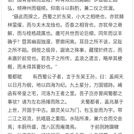
弘，倾神州而韫椟。仰南斗以斟酌，兼二仪之优渥。
“繇此而揆之，西蜀之於东吴，小大之相绝也，亦犹棘
林萤燿，而与夫木龙烛也。否泰之相背也，亦犹帝之悬
解，而与桎梏疏属也。庸可共世而论巨细，同年而议丰
确乎？暨其幽遐独邃，寥廓闲奥。耳目之所不该，足趾
之所不蹈。倜傥之极异，誳诡之殊事，藏理於终古，而
未寤於前觉也。若吾子之所传，孟浪之遗言，略举其梗
概，而未得其要妙也。”
蜀都赋 有西蜀公子者，言于东吴王孙，曰：盖闻天
以日月为纲，地以四海为纪。九土星分，万国错跱。崤
函有帝皇之宅，河洛为王者之里。吾子岂亦曾闻蜀都之
事欤？请为左右扬搉而陈之。 夫蜀都者，盖兆基于
上世，开国于中古。廓灵关以为门，包玉垒而为宇。带
二江之双流，抗峨眉之重阻。水陆所凑，兼六合而交会
焉；丰蔚所盛，茂八区而庵蔼焉。 于前则跨蹑犍