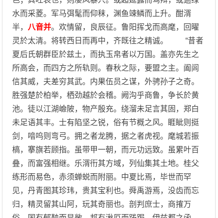
水而采菱。军马弭髦而仰秣，渊鱼竦鳞而上升。酣湑
半，
八音并
。欢情留，良辰征。鲁阳挥戈而高麾，回曜
灵於太清。将转西日而再中，齐既往之精诚。 “昔者
夏后氏朝群臣於兹土，而执玉帛者以万国。盖亦先生之
所高会，而四方之所轨则。春秋之际，要盟之主。阖闾
信其威，夫差穷其武。内果伍员之谋，外骋孙子之奇。
胜强楚於柏举，栖劲越於会稽。阙沟乎商鲁，争长於黄
池。徒以江湖嶮陂，物产殷充。绕溜未足言其固，郑白
未足语其丰。士有陷坚之锐，俗有节概之风。睚眦则挺
剑，喑呜则弯弓。拥之者龙腾，据之者虎视。麾城若振
槁，搴旗若顾指。虽带甲一朝，而元功远致。虽累叶百
叠，而富强相继。乐湑衎其方域，列仙集其土地。桂父
练形而易色，赤须蝉蜕而附丽。中夏比焉，毕世而罕
见，丹青图其珍玮，贵其宝利也。舜禹游焉，没齿而忘
归，精灵留其山阿，玩其奇丽也。剖判庶士，商搉万
俗。国有郁鞅而显敞，邦有湫厄而踡跼。伊兹都之函