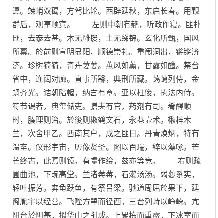
遵。竦峭双碣，方驾比轮。西辟延秋，东启长春。用觐
群后，观享颐宾。 左则中朝有赩，听政作寝。匪朴
匪，去泰去甚。木无雕锼，土无绨锦。玄化所甄，国风
所禀。於前则宣明显阳，顺德崇礼。重闱洞出，锵锵济
济。珍树猗猗，奇卉萋萋。蕙风如薰，甘露如醴。禁台
省中，连闼对廊。直事所繇，典刑所藏。蔼蔼列侍，金
蜩齐光。诘朝陪幄，纳言有章。亚以柱後，执法内侍。
符节谒者，典玺储吏。膳夫有官，药剂有司。肴醳顺
时，腠理则治。於後则椒鹤文石，永巷壸术。楸梓木
兰，次舍甲乙。西南其户，成之匪日。丹青焕炳，特有
温室。仪形宇宙，历像贤圣。图以百瑞，綷以藻咏。芒
芒终古，此焉则镜。有虞作绘，兹亦等竞。 右则疏
圃曲池，下畹高堂。兰渚莓莓，石濑汤汤。弱葼系实，
轻叶振芳。奔龟跃鱼，有祭吕梁。驰道周屈於果下，延
阁胤宇以经营。飞陛方辇而径西，三台列峙以峥嵘。亢
阳台於阴基，拟华山之削成。上累栋而重霤，下冰室而