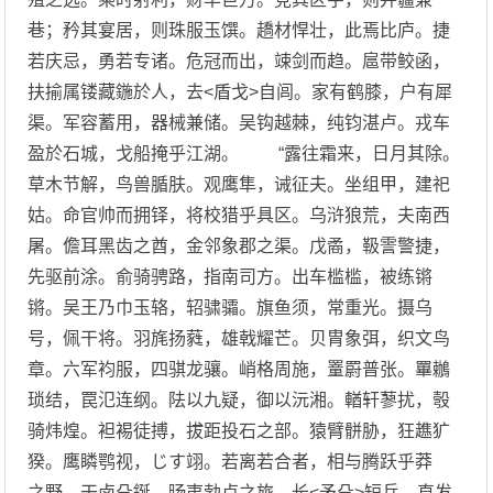
巷；矜其宴居，则珠服玉馔。趫材悍壮，此焉比庐。捷
若庆忌，勇若专诸。危冠而出，竦剑而趋。扈带鲛函，
扶揄属镂藏鍦於人，去<盾戈>自闾。家有鹤膝，户有犀
渠。军容蓄用，器械兼储。吴钩越棘，纯钧湛卢。戎车
盈於石城，戈船掩乎江湖。 “露往霜来，日月其除。
草木节解，鸟兽腯肤。观鹰隼，诫征夫。坐组甲，建祀
姑。命官帅而拥铎，将校猎乎具区。乌浒狼荒，夫南西
屠。儋耳黑齿之酋，金邻象郡之渠。戊矞，靸霅警捷，
先驱前涂。俞骑骋路，指南司方。出车槛槛，被练锵
锵。吴王乃巾玉辂，轺骕骦。旗鱼须，常重光。摄乌
号，佩干将。羽旄扬蕤，雄戟耀芒。贝胄象弭，织文鸟
章。六军袀服，四骐龙骧。峭格周施，罿罻普张。罼鶒
琐结，罠氾连纲。阹以九疑，御以沅湘。輶轩蓼扰，彀
骑炜煌。袒裼徒搏，拔距投石之部。猿臂骿胁，狂趭犷
猤。鹰瞵鹗视，じす翊。若离若合者，相与腾跃乎莽
之野。干卤殳鋋，旸夷勃卢之旅。长<矛殳>短兵，直发