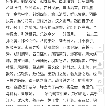
俦附党。剧谈戏论，扼腕抵掌。出则连骑，归从百两。
若其旧俗，终冬始春。吉日良辰，置酒高堂，以御嘉
宾。金罍中坐，肴烟四陈。觞以清醥，鲜以紫鳞。羽爵
执竞，丝竹乃发。巴姬弹弦，汉女击节。起西音于促
柱，歌江上之飉厉。纡长袖而屡舞，翩跹跹以裔裔。合
樽促席，引满相罚。乐饮今夕，一醉累月。 若夫王
孙之属，郤公之伦。从禽于外，巷无居人。并乘骥子，
俱服鱼文。玄黄异校，结驷缤纷。西逾金堤，东越玉
津。朔别期晦，匪日匪旬。蹴蹈蒙笼，涉寥廓。鹰犬倏
眒，罻罗络幕。毛群陆离，羽族纷泊。翕响挥霍，中网
林薄。屠麖麋，翦旄麈。带文蛇，跨雕虎。志未骋，时
欲晚。追轻翼，赴绝远。出彭门之阙，驰九折之阪。经
三峡之峥嵘，蹑五屼之蹇浐。戟食铁之兽，射噬毒之
鹿。皛貙氓于葽草，弹言鸟于森木。拔象齿，戾犀角。
鸟铩翮，兽废足。 殆而朅来相与，第如滇池，集于
江洲。试水客，舣轻舟。娉江婓，与神游。罨翡翠，钓