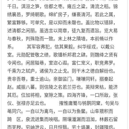
千日。淇洹之笋，信都之枣。雍丘之粱，清流之稻。锦
绣襄邑，罗绮朝歌。绵纩房子，缣裛清河。若此之属，
繁富夥够。可单究，是以抑而未罄也。盖比物以错辞，
述清都之闲丽。虽选言以简章，徒九复而遗旨。览大易
与春秋，判殊隐而一致。末上林之隤墙，本前脩以作
系。 其军容弗犯，信其果毅。纠华绥戎，以戴公
室。元勋配管敬之绩，歌锺析邦君之肆。则魏绛之贤有
令闻也。闲居隘巷，室迩心遐。富仁宠义，职竞弗罗。
千乘为之轼庐，诸侯为之止戈。则干木之德自解纷也。
贵非吾尊，重士逾山。亲御监门，嗛嗛同轩。搦秦起
赵。威振八蕃。则信陵之名若兰芬也。英辩荣枯，能济
其厄。位加将相，窒隙之策。四海齐锋，一口所敌，张
仪、张禄亦足云也。 搉惟庸蜀与鸲鹊同窠，句吴与
黾同穴。一自以为禽鸟，一自以为鱼鳖。山阜猥积而
踦 区，泉流迸集而咉咽。隰壤瀸漏而沮洳，林薮石留
而芜秽。穷岫泄云，日月恒翳。宅土熇暑，封疆障疠。