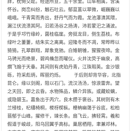
牂，枕倚交趾。经途所亘，五千余里。山阜相属，含溪
怀谷。岗峦纠纷，触石吐云。郁葐蒕以翠微，崛巍巍以
峨峨。干青霄而秀出，舒丹气而为霞。龙池瀑濆其隈，
漏江伏流溃其阿。汩若汤谷之扬涛，沛若蒙汜之涌波。
于是乎邛竹缘岭，菌桂临崖。旁挺龙目，侧生荔枝。布
绿叶之萋萋，结朱实之离离。迎隆冬而不凋，常晔晔以
猗猗。孔翠群翔，犀象竞驰。白雉朝雊，猩猩夜啼。金
马骋光而绝景，碧鸡儵忽而曜仪。火井沈荧于幽泉，高
爓飞煽于天垂。其间则有虎珀丹青，江珠瑕英。金沙银
砾，符采彪炳，晖丽灼烁。 于后则却背华容，北指
昆仑。缘以剑阁，阻以石门。流汉汤汤，惊浪雷奔。望
之天回，即之云昏。水物殊品，鳞介异族。或藏蛟螭，
或隐碧玉。嘉鱼出于丙穴，良木攒于褒谷。其树则有木
兰梫桂，杞櫹椅桐，椶枒楔枞。楩柟幽蔼于谷底，松柏
蓊郁于山峰。擢修干，竦长条。扇飞云，拂轻霄。羲和
假道于峻歧，阳乌回翼乎高标。巢居栖翔，聿兼邓林。