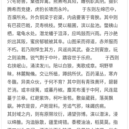
穴宅奇兽，窠宿异禽。熊罴咆其阳，雕鹗鴥其阴。猿狖
腾希而竞捷，虎豹长啸而永吟。 于东则左绵巴中，
百濮所充。外负铜梁于宕渠，内函要害于膏腴。其中则
有巴菽巴戟，灵寿桃枝。樊以蒩圃，滨以盐池。蟞蛦山
栖，鼋龟水处。潜龙蟠于沮泽，应鸣鼓而兴雨。丹沙赩
炽出其阪，蜜房郁毓被其阜。山图采而得道，赤斧服而
不朽。若乃刚悍生其方，风谣尚其武。奋之则賨旅，玩
之则渝舞。锐气剽于中叶，蹻容世于乐府。 于西则
右挟岷山，涌渎发川。陪以白狼，夷歌成章。坰野草
昧，林麓黝儵。交让所植，蹲鸱所伏。百药灌丛，寒卉
冬馥。异类众伙，于何不育？其中则有青珠黄环，碧砮
芒消。或丰绿荑，或蕃丹椒。麋芜布濩于中阿，风连莚
蔓于兰皋。红葩紫饰，柯叶渐苞。敷橤葳蕤，落英飘
飖。神农是尝，卢跗是料。芳追气邪，味蠲疠痟。
其封域之内，则有原隰坟衍，通望弥博。演以潜沬，浸
以绵雒。沟洫脉散，疆里绮错。黍稷油油，稻莫莫。指