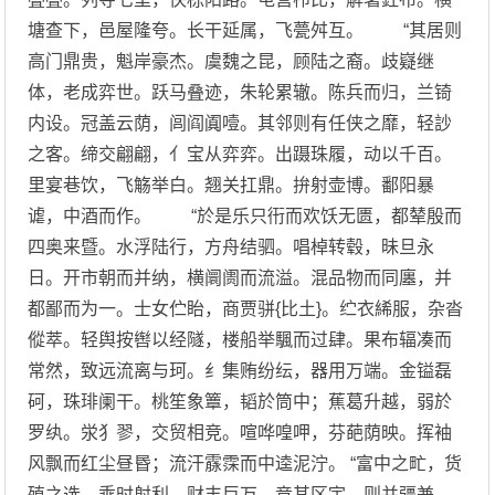
塘查下，邑屋隆夸。长干延属，飞甍舛互。 “其居则
高门鼎贵，魁岸豪杰。虞魏之昆，顾陆之裔。歧嶷继
体，老成弈世。跃马叠迹，朱轮累辙。陈兵而归，兰锜
内设。冠盖云荫，闾阎阗噎。其邻则有任侠之靡，轻訬
之客。缔交翩翩，亻宝从弈弈。出蹑珠履，动以千百。
里宴巷饮，飞觞举白。翘关扛鼎。拚射壶博。鄱阳暴
谑，中酒而作。 “於是乐只衎而欢饫无匮，都辇殷而
四奥来暨。水浮陆行，方舟结驷。唱棹转毂，昧旦永
日。开市朝而并纳，横阛阓而流溢。混品物而同廛，并
都鄙而为一。士女伫眙，商贾骈{比土}。纻衣絺服，杂沓
傱萃。轻舆按辔以经隧，楼船举颿而过肆。果布辐凑而
常然，致远流离与珂。纟集贿纷纭，器用万端。金镒磊
砢，珠琲阑干。桃笙象簟，韬於筒中；蕉葛升越，弱於
罗纨。泶犭翏，交贸相竞。喧哗喤呷，芬葩荫映。挥袖
风飘而红尘昼昬；流汗霡霂而中逵泥泞。 “富中之甿，货
殖之选。乘时射利，财丰巨万。竞其区宇，则并疆兼