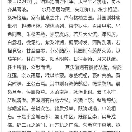
渠口以为云门，洒滮池而为陆泽。虽星毕之滂遝，尚未
齐其膏液。 尔乃邑居隐赈，夹江傍山。栋宇相望，
桑梓接连。家有盐泉之井，户有橘柚之园。其园则林檎
枇杷，橙柿梬楟。榹桃函列，梅李罗生。百果甲宅，异
色同荣。朱樱春熟，素柰夏成。若乃大火流，凉风厉。
白露凝，微霜结。紫梨津润，樼栗罅发。蒲陶乱溃，若
榴竞裂。甘至自零，芬芬酷烈。其园则有蒟蒻茱萸，瓜
畴芋区。甘蔗辛姜，阳蓲阴敷。日往菲薇，月来扶疏。
任土所丽，众献而储。 其沃瀛则有攒蒋丛蒲，绿菱
红莲。杂以蕴藻，糅以苹蘩。总茎柅柅，裛叶蓁蓁。蕡
实时味，王公羞焉。其中则有鸿俦鹄侣，振鹭鹈鹕。晨
凫旦至，候雁衔芦。木落南翔，冰泮北徂。云飞水宿，
哢吭清渠。其深则有白鼋命鳖，玄獭上祭。鳣鲔鳟鲂，
鮷鳢鲨鲿。差鳞次色，锦质报章。跃涛戏濑，中流相
忘。于是乎金城石郭，兼帀中区。既丽且崇，实号成
都。辟二九之通门，画方轨之广涂。营新宫于爽垲，拟