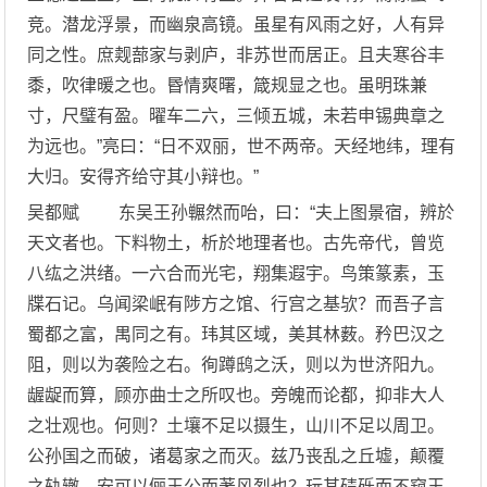
竞。潜龙浮景，而幽泉高镜。虽星有风雨之好，人有异
同之性。庶觌蔀家与剥庐，非苏世而居正。且夫寒谷丰
黍，吹律暖之也。昬情爽曙，箴规显之也。虽明珠兼
寸，尺璧有盈。曜车二六，三倾五城，未若申锡典章之
为远也。”亮曰：“日不双丽，世不两帝。天经地纬，理有
大归。安得齐给守其小辩也。”
吴都赋 东吴王孙冁然而咍，曰：“夫上图景宿，辨於
天文者也。下料物土，析於地理者也。古先帝代，曾览
八纮之洪绪。一六合而光宅，翔集遐宇。鸟策篆素，玉
牒石记。乌闻梁岷有陟方之馆、行宫之基欤？而吾子言
蜀都之富，禺同之有。玮其区域，美其林薮。矜巴汉之
阻，则以为袭险之右。徇蹲鸱之沃，则以为世济阳九。
龌龊而算，顾亦曲士之所叹也。旁魄而论都，抑非大人
之壮观也。何则？土壤不足以摄生，山川不足以周卫。
公孙国之而破，诸葛家之而灭。兹乃丧乱之丘墟，颠覆
之轨辙。安可以俪王公而著风烈也？玩其碛砾而不窥玉