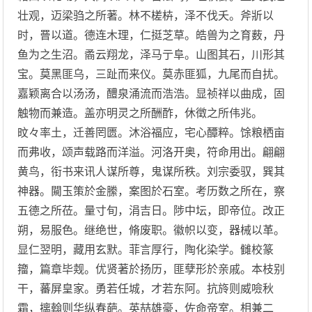
壮观，迈梁驺之所著。林不槎枿，泽不伐夭。斧斨以
时，罾以道。德连木理，仁挺芝草。皓兽为之育薮，丹
鱼为之生沼。矞云翔龙，泽马亍阜。山图其石，川形其
宝。莫黑匪乌，三趾而来仪。莫赤匪狐，九尾而自扰。
嘉颖离合以汤汤，醴泉涌流而浩浩。显祯祥以曲成，固
触物而兼造。盖亦明灵之所酬酢，休徵之所伟兆。
旼々率土，迁善罔匮。沐浴福应，宅心醰粹。馀粮栖亩
而弗收，颂声载路而洋溢。河洛开奥，符命用出。翩翩
黄鸟，衔书来讯人谋所尊，鬼谋所秩。刘宗委驭，巽其
神器。闚玉策於金縢，案图於石室。考历数之所在，察
五德之所莅。量寸旬，涓吉日。陟中坛，即帝位。改正
朔，易服色。继绝世，脩废职。徽帜以变，器械以革。
显仁翌明，藏用玄默。菲言厚行，陶化染学。雠校篆
籀，篇章毕觌。优贤著於扬历，匪孽形於亲戚。本枝别
干，蕃屏皇家。勇若任城，才若东阿。抗旍则威噞秋
霜，摛翰则华纵春葩。英喆雄豪，佐命帝室。相兼二