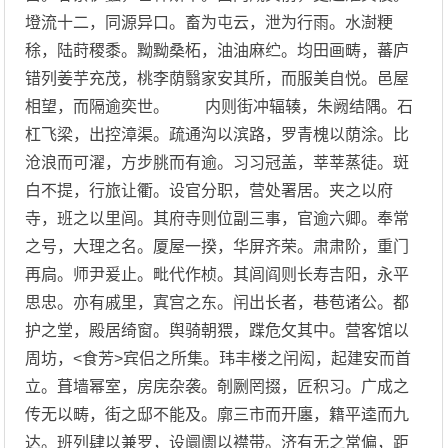
墱流十二，同源异口。畜为屯云，泄为行雨。水澍粳
稌，陆莳稷黍。黝黝桑柘，油油麻纻。均田画畴，蕃庐
错列姜芋充茂，桃李荫翳家安其所，而服美自悦。邑屋
相望，而隔逾奕世。 内则街冲辐辏，朱阙结隅。石
杠飞梁，出控漳渠。疏通沟以滨路，罗青槐以荫涂。比
沧浪而可濯，方步朓而有逾。习习冠盖，莘莘蒸徒。斑
白不提，行旅让衢。设官分职，营处署居。夹之以府
寺，班之以里闾。其府寺则位副三事，官逾六卿。奉常
之号，大理之名。厦屋一揆，华屏齐荣。肃肃阶，重门
再扃。师尹爰止。毗代作桢。其闾阎则长寿吉阳，永平
思忠。亦有戚里，寘宫之东。闬出长者，巷苞诸公。都
护之堂，殿居绮窗。舆骑朝猥，蹀危攵其中。营客馆以
周坊，<食芳>宾侣之所集。玮丰楼之闬闳，起建安而首
立。葺墙幂室，房庑杂袭。剞劂罔掇，匠积习。广成之
传无以畴，街之邸不能及。廓三市而开廛，籍平逵而九
达。班列肆以兼罗，设阛阓以襟带。济有无之常偏，距