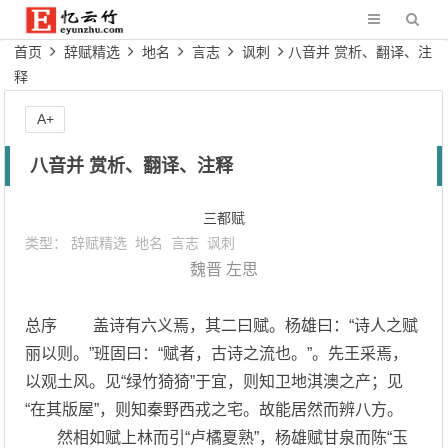
首页
辞赋精选
地名
言志
讽刺
八音并 赏析、翻译、注
释
A+
八音并 赏析、翻译、注释
三都赋
类型：
辞赋精选
地名
言志
讽刺
魏晋
左思
总序 盖诗有六义焉，其二曰赋。杨雄曰：“诗人之赋
丽以则。”班固曰：“赋者，古诗之流也。”。先王采焉，
以观土风。见“绿竹猗猗”于宜，则知卫地淇澳之产；见
“在其版屋”，则知秦野西戎之宅。故能居然而辨八方。
然相如赋上林而引“卢橘夏熟”，杨雄赋甘泉而陈“玉