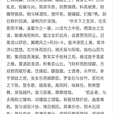
虬龙，蛟螭与对。简其华质，则费锦缋。料其虓勇，则
雕悍狼戾。相与昧潜险，搜环奇。摸蝳蝐，扪觜?隽。剖
巨蚌於回渊，濯明月於涟漪。 “毕天下之至异，讫无
索而不臻。溪壑为之一罄，川渎为之中贫。哂澹台之见
谋，聊袭海而徇珍。载汉女於后舟，追晋贾而同尘。汨
乘流以砰宕，翼飔风之<风刘>々。直冲涛而上濑，常沛
沛以悠悠。汔可休而凯归，揖天吴与阳侯。指包山而为
期，集洞庭而淹留。数军实乎桂林之苑，飨戎旅乎落星
之楼。置酒若淮泗，积肴若山丘。飞轻轩而酌绿酃，方
双辔而赋珍羞。饮烽起，釂鼓震。士遗倦，众怀欣。幸
乎馆娃之宫，张女乐而娱群臣。罗金石与丝竹，若钧天
之下陈。登东歌，操南音。胤阳阿，咏韎任。荆艳楚
舞，吴愉越吟。翕习容裔，靡靡愔愔。 “若此者，与
夫唱和之隆响，动锺鼓之铿耾。有殷坻颓於前，曲度难
胜。皆与谣俗汁协，律吕相应。其奏乐也，则木石润
色；其吐哀也，则凄风暴兴。或超延露而驾辩，或逾绿