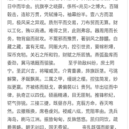
日中而毕会。抗旗亭之峣薛，侈所<兆见>之博大。百隧
毂击，连轸万贯，凭轼捶马，袖幕纷半。壹八方而混
同，极风采之异观。质剂平而交易，刀布贸而无算。财
以工化，贿以商通。难得之货，此则弗容。器周用而长
务，物背窳而就攻。不鬻邪而豫贾，著驯风之醇醲。白
藏之藏，富有无堤。同赈大内，控引世资，賨幏积墆，
琛币充牣。关石之所和钧，财赋之所厎慎。燕弧盈库而
委劲，冀马填厩而驵骏。 至乎勍敌纠纷，庶土罔
宁。圣武兴言，将曜威灵。介胄重袭，旍旗跃茎。弓珧
解檠，矛鋋飘英。三属之甲，缦胡之缨。控弦简发，妙
拟更嬴。齐被练而銛戈，袭偏裻以讠贵列。毕出征而中
律，执奇正以四伐。硕画精通，目无匪制。推锋积纪，
铓气弥锐。三接三捷，既昼亦月。克翦方命，吞灭咆
烋。云撤叛换，席卷虔刘。祲威八纮，荒阻率由。洗兵
海岛，刷马江洲。振旅甸甸，反旆悠悠。凯归同饮，疏
爵普畴。朝无刓印，国无费留。 丧乱既弭而能宴，