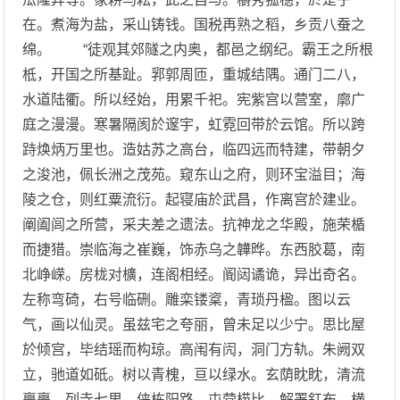
在。煮海为盐，采山铸钱。国税再熟之稻，乡贡八蚕之
绵。 “徒观其郊隧之内奥，都邑之纲纪。霸王之所根
柢，开国之所基趾。郛郭周匝，重城结隅。通门二八，
水道陆衢。所以经始，用累千祀。宪紫宫以营室，廓广
庭之漫漫。寒暑隔阂於邃宇，虹霓回带於云馆。所以跨
跱焕炳万里也。造姑苏之高台，临四远而特建，带朝夕
之浚池，佩长洲之茂苑。窥东山之府，则环宝溢目；海
陵之仓，则红粟流衍。起寝庙於武昌，作离宫於建业。
阐阖闾之所营，采夫差之遗法。抗神龙之华殿，施荣楯
而捷猎。崇临海之崔巍，饰赤乌之韡晔。东西胶葛，南
北峥嵘。房栊对櫎，连阁相经。阍闼谲诡，异出奇名。
左称弯碕，右号临硎。雕栾镂楶，青琐丹楹。图以云
气，画以仙灵。虽兹宅之夸丽，曾未足以少宁。思比屋
於倾宫，毕结瑶而构琼。高闱有闶，洞门方轨。朱阙双
立，驰道如砥。树以青槐，亘以绿水。玄荫眈眈，清流
亹亹。列寺七里，侠栋阳路。屯营栉比，解署釭布。横