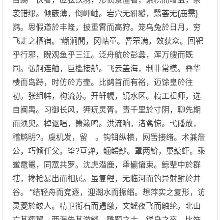
袭错缪。倾薮薄，倒岬岫。岩穴无豜豵，翳荟无{鹿需}
鹨。思假道於丰隆，披重霄而高狩。笼乌兔於日月，穷
飞走之栖宿。“嶰涧閴，冈岵童。罾罘满，效获众。回靶
乎行邪，睨观鱼乎三江。泛舟航於彭蠡，浑万艘而既
同。弘舸连舳，巨槛接舻。飞云盖海，制非常模。叠华
楼而岛跱，时仿於方壶。比鹢首而有裕，迈馀皇於往
初。张组帏，构流苏。开轩幌，镜水区。槁工楫师，选
自闽禺。习御长风，狎玩灵胥。责千里於寸阴，聊先期
而须臾。棹讴唱，箫籁鸣。洪流响，渚禽惊。弋磻放，
稽鹪明?。虞机发，留 。钩铒纵横，网罟接绪。术兼詹
公，巧倾任父。筌?亘亸，鲡鲿魦。罩两魪，罺鰝虾。乘
鲎鼋鼍，同罛共罗。沈虎潜鹿，馽龓僒束。鲸辈中於群
犗，搀抢暴出而相属。虽复鲤，无临河而钓异射鲋於井
谷。 “结轻舟而竞逐，迎潮水而振缗。想萍实之复形，访
灵夔於鲛人。精卫衔石而遇缴，文鳐夜飞而触纶。北山
亡其翔翼，西海失其游鳞。雕题之士，镂身之卒。比饰