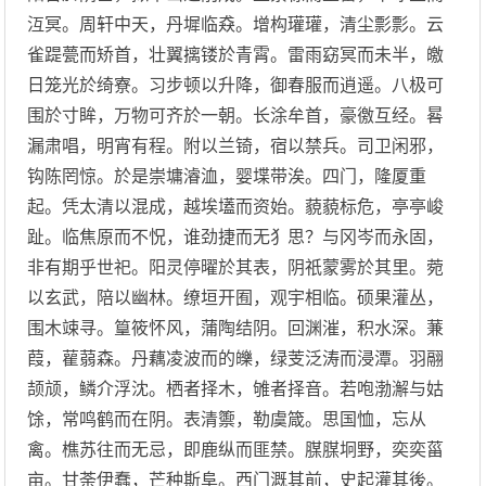
沍冥。周轩中天，丹墀临猋。增构瓘瓘，清尘彯彯。云
雀踶甍而矫首，壮翼摛镂於青霄。雷雨窈冥而未半，皦
日笼光於绮寮。习步顿以升降，御春服而逍遥。八极可
围於寸眸，万物可齐於一朝。长涂牟首，豪徼互经。晷
漏肃唱，明宵有程。附以兰锜，宿以禁兵。司卫闲邪，
钩陈罔惊。於是崇墉濬洫，婴堞带涘。四门，隆厦重
起。凭太清以混成，越埃壒而资始。藐藐标危，亭亭峻
趾。临焦原而不怳，谁劲捷而无犭思？与冈岑而永固，
非有期乎世祀。阳灵停曜於其表，阴祇蒙雾於其里。菀
以玄武，陪以幽林。缭垣开囿，观宇相临。硕果灌丛，
围木竦寻。篁筱怀风，蒲陶结阴。回渊漼，积水深。蒹
葭，雚蒻森。丹藕凌波而的皪，绿芰泛涛而浸潭。羽翮
颉颃，鳞介浮沈。栖者择木，雊者择音。若咆渤澥与姑
馀，常鸣鹤而在阴。表清籞，勒虞箴。思国恤，忘从
禽。樵苏往而无忌，即鹿纵而匪禁。腜腜坰野，奕奕菑
亩。甘荼伊蠢，芒种斯阜。西门溉其前，史起灌其後。