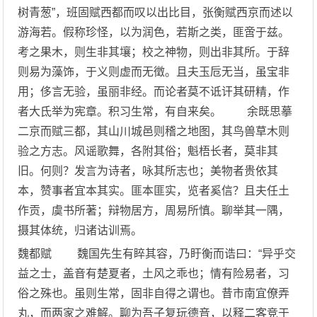
树青葱”，班固赋西都而叹以出比目，张衡赋西京而述以
游海若。假称珍怪，以为润色，若斯之类，匪啻于兹。
考之果木，则生非其壤；校之神物，则出非其所。于辞
则易为藻饰，于义则虚而无徵。且夫玉卮无当，虽宝非
用；侈言无验，虽丽非经。而论者莫不诋讦其研精，作
者大氐举为宪章。积习生常，有自来矣。 余既思摹
二京而赋三都，其山川城邑则稽之地图，其鸟兽草木则
验之方志。风谣歌舞，各附其俗；魁梧长者，莫非其
旧。何则？发言为诗者，咏其所志也；美物者贵依其
本，赞事者宜本其实。匪本匪实，览者奚信？且夫任土
作贡，虞书所著；辩物居方，周易所慎。聊举其一隅，
摄其体统，归诸诂训焉。
魏都赋 魏国先生有睟其容，乃盱衡而诰曰：“异乎交
益之士，盖音有楚夏者，土风之乖也；情有险易者，习
俗之殊也。虽则生常，固非自得之谓也。昔市南宜僚弄
丸，而两家之难解。聊为吾子复玩德音，以释二客竞于