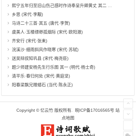
熙宁五年归至旧山伤己感时作诗奉呈升卿黄丈 其二 (宋代·吕南公)
乡思 (宋代·李觏)
马诗二十三首·其五 (唐代·李贺)
虞美人·玉楼缥缈孤烟际 (宋代·欧阳澈)
齐安行 (宋代·张耒)
浣溪沙·细雨斜风作晓寒 (宋代·苏轼)
送吴辩叔知巩县 (宋代·梅尧臣)
题少师建安杨先生行乐图 其一 (明代·杨士奇)
清平乐·春归何处 (宋代·黄庭坚)
阳春梁飘兄赠蜡石 (当代·陈永正)
Copyright ©
忆云竹
版权所有.
皖ICP备17016565号
站
点地图