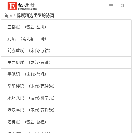
首页
辞赋精选类型的诗词
三都赋 （魏晋·左思）
别赋 （南北朝·江淹）
前赤壁赋 （宋代·苏轼）
吊屈原赋 （两汉·贾谊）
墨池记 （宋代·曾巩）
岳阳楼记 （宋代·范仲淹）
永州八记 （唐代·柳宗元）
沧浪亭记 （宋代·苏舜钦）
洛神赋 （魏晋·曹植）