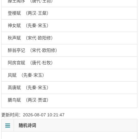
滕王阁序 （唐代·王勃）
登楼赋 （两汉·王粲）
神女赋 （先秦·宋玉）
秋声赋 （宋代·欧阳修）
醉翁亭记 （宋代·欧阳修）
阿房宫赋 （唐代·杜牧）
风赋 （先秦·宋玉）
高唐赋 （先秦·宋玉）
鵩鸟赋 （两汉·贾谊）
更新时间：2026-08-07 10:21:47
随机诗词