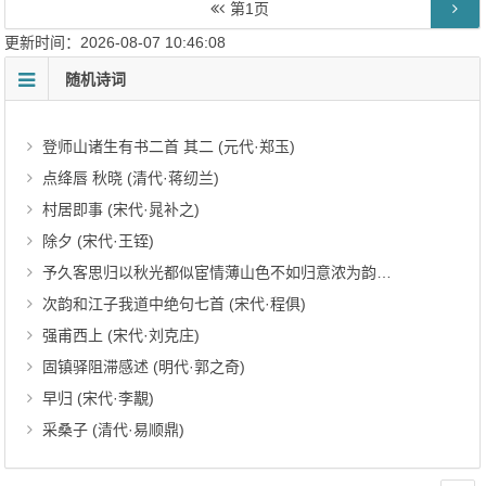
第
1
页
更新时间：2026-08-07 10:46:08
随机诗词
登师山诸生有书二首 其二 (元代·郑玉)
点绛唇 秋晓 (清代·蒋纫兰)
村居即事 (宋代·晁补之)
除夕 (宋代·王铚)
予久客思归以秋光都似宦情薄山色不如归意浓为韵言志约金溧诸友共赋寄钱唐亲旧 其九 (宋代·仇远)
次韵和江子我道中绝句七首 (宋代·程俱)
强甫西上 (宋代·刘克庄)
固镇驿阻滞感述 (明代·郭之奇)
早归 (宋代·李覯)
采桑子 (清代·易顺鼎)