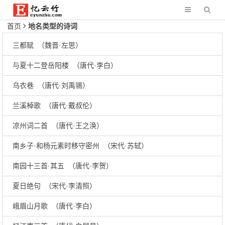
首页
地名类型的诗词
三都赋 （魏晋·左思）
与夏十二登岳阳楼 （唐代·李白）
乌衣巷 （唐代·刘禹锡）
兰溪棹歌 （唐代·戴叔伦）
凉州词二首 （唐代·王之涣）
南乡子·和杨元素时移守密州 （宋代·苏轼）
南园十三首·其五 （唐代·李贺）
夏日绝句 （宋代·李清照）
峨眉山月歌 （唐代·李白）