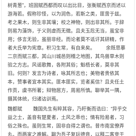
树青葱”，班固赋西都而叹以出比目，张衡赋西京而述以
游海若。假称珍怪，以为润色，若斯之类，匪啻于兹。
考之果木，则生非其壤；校之神物，则出非其所。于辞
则易为藻饰，于义则虚而无徵。且夫玉卮无当，虽宝非
用；侈言无验，虽丽非经。而论者莫不诋讦其研精，作
者大氐举为宪章。积习生常，有自来矣。 余既思摹
二京而赋三都，其山川城邑则稽之地图，其鸟兽草木则
验之方志。风谣歌舞，各附其俗；魁梧长者，莫非其
旧。何则？发言为诗者，咏其所志也；美物者贵依其
本，赞事者宜本其实。匪本匪实，览者奚信？且夫任土
作贡，虞书所著；辩物居方，周易所慎。聊举其一隅，
摄其体统，归诸诂训焉。
魏都赋 魏国先生有睟其容，乃盱衡而诰曰：“异乎交
益之士，盖音有楚夏者，土风之乖也；情有险易者，习
俗之殊也。虽则生常，固非自得之谓也。昔市南宜僚弄
丸，而两家之难解。聊为吾子复玩德音，以释二客竞于