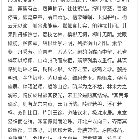
篁，篻簩有丛。苞笋抽节，往往萦结。绿叶翠茎，冒霜
停雪。橚矗森萃，蓊茸萧瑟。檀栾蝉蜎，玉润碧鲜。梢
云无以逾，嶰谷弗能连。鸑鷟食其实，鹓雏扰其间。其
果则丹橘馀甘，荔枝之林。槟榔无柯，椰叶无阴。龙眼
橄榄，榴御霜。结根比景之阴，列挺衡山之阳。素华
斐，丹秀芳。临青壁，系紫房。鹧鸪南翥而中留，孔雀
綷羽以翱翔。山鸡归飞而来栖，翡翠列巢以重行。其琛
赂则琨瑶之阜，铜锴之垠。火齐之宝，骇鸡之珍。赪丹
明玑，金华银朴。紫贝流黄，缥碧素玉。隐赈崴，杂插
幽屏。精曜潜颖，硩陊山谷。碕岸为之不枯，林木为之
润黩。隋侯於是鄙其夜光，宋王於是陋其结绿。“其荒陬
谲诡，则有龙穴内蒸，云雨所储。陵鲤若兽，浮石若
桴。双则比目，片则王馀。穷陆饮木，极沈水居。泉室
潜织而卷绡，渊客慷慨而泣珠。开北户以向日，齐南冥
於幽都。其四野，则畛畷无数，膏腴兼倍。原隰殊品，
窊隆异等。象耕鸟耘，此之自与。穱秀菰穗，於是乎