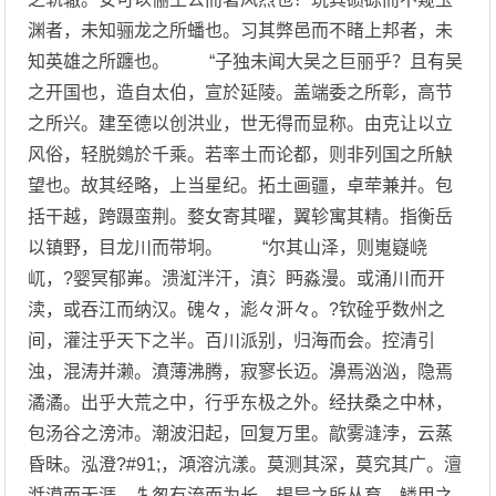
渊者，未知骊龙之所蟠也。习其弊邑而不睹上邦者，未
知英雄之所躔也。 “子独未闻大吴之巨丽乎？且有吴
之开国也，造自太伯，宣於延陵。盖端委之所彰，高节
之所兴。建至德以创洪业，世无得而显称。由克让以立
风俗，轻脱鵕於千乘。若率土而论都，则非列国之所觖
望也。故其经略，上当星纪。拓土画疆，卓荦兼并。包
括干越，跨蹑蛮荆。婺女寄其曜，翼轸寓其精。指衡岳
以镇野，目龙川而带坰。 “尔其山泽，则嵬嶷峣
屼，?婴冥郁岪。溃渱泮汗，滇氵眄淼漫。或涌川而开
渎，或吞江而纳汉。磈々，滮々涆々。?钦碒乎数州之
间，灌注乎天下之半。百川派别，归海而会。控清引
浊，混涛并濑。濆薄沸腾，寂寥长迈。濞焉汹汹，隐焉
潏潏。出乎大荒之中，行乎东极之外。经扶桑之中林，
包汤谷之滂沛。潮波汨起，回复万里。歊雾漨浡，云蒸
昏昧。泓澄?#91;，澒溶沆漾。莫测其深，莫究其广。澶
湉漠而无涯，牜怱有流而为长。朅异之所丛育，鳞甲之