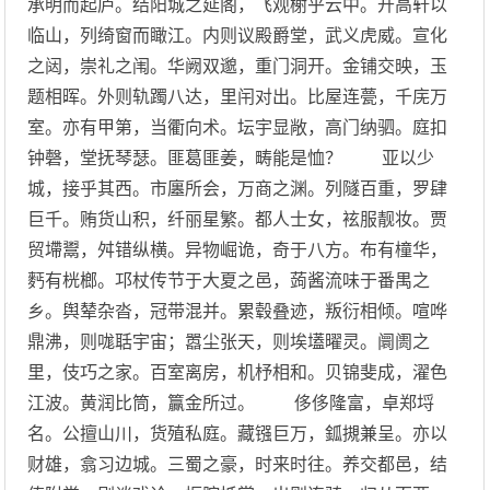
承明而起庐。结阳城之延阁，飞观榭乎云中。开高轩以
临山，列绮窗而瞰江。内则议殿爵堂，武义虎威。宣化
之闼，崇礼之闱。华阙双邈，重门洞开。金铺交映，玉
题相晖。外则轨躅八达，里闬对出。比屋连甍，千庑万
室。亦有甲第，当衢向术。坛宇显敞，高门纳驷。庭扣
钟磬，堂抚琴瑟。匪葛匪姜，畴能是恤？ 亚以少
城，接乎其西。市廛所会，万商之渊。列隧百重，罗肆
巨千。贿货山积，纤丽星繁。都人士女，袨服靓妆。贾
贸墆鬻，舛错纵横。异物崛诡，奇于八方。布有橦华，
麫有桄榔。邛杖传节于大夏之邑，蒟酱流味于番禺之
乡。舆辇杂沓，冠带混并。累毂叠迹，叛衍相倾。喧哗
鼎沸，则哤聒宇宙；嚣尘张天，则埃壒曜灵。阛阓之
里，伎巧之家。百室离房，机杼相和。贝锦斐成，濯色
江波。黄润比筒，籯金所过。 侈侈隆富，卓郑埒
名。公擅山川，货殖私庭。藏镪巨万，鈲摫兼呈。亦以
财雄，翕习边城。三蜀之豪，时来时往。养交都邑，结