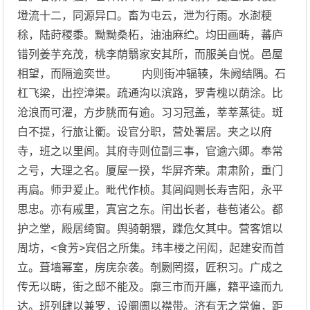
墱流十二，同源异口。畜为屯云，泄为行雨。水澍粳
稌，陆莳稷黍。黝黝桑柘，油油麻纻。均田画畴，蕃庐
错列姜芋充茂，桃李荫翳家安其所，而服美自悦。邑屋
相望，而隔逾奕世。 内则街冲辐辏，朱阙结隅。石
杠飞梁，出控漳渠。疏通沟以滨路，罗青槐以荫涂。比
沧浪而可濯，方步朓而有逾。习习冠盖，莘莘蒸徒。斑
白不提，行旅让衢。设官分职，营处署居。夹之以府
寺，班之以里闾。其府寺则位副三事，官逾六卿。奉常
之号，大理之名。厦屋一揆，华屏齐荣。肃肃阶，重门
再扃。师尹爰止。毗代作桢。其闾阎则长寿吉阳，永平
思忠。亦有戚里，寘宫之东。闬出长者，巷苞诸公。都
护之堂，殿居绮窗。舆骑朝猥，蹀危攵其中。营客馆以
周坊，<食芳>宾侣之所集。玮丰楼之闬闳，起建安而首
立。葺墙幂室，房庑杂袭。剞劂罔掇，匠积习。广成之
传无以畴，街之邸不能及。廓三市而开廛，籍平逵而九
达。班列肆以兼罗，设阛阓以襟带。济有无之常偏，距