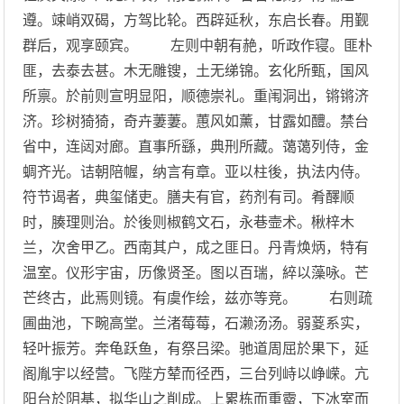
遵。竦峭双碣，方驾比轮。西辟延秋，东启长春。用觐
群后，观享颐宾。 左则中朝有赩，听政作寝。匪朴
匪，去泰去甚。木无雕锼，土无绨锦。玄化所甄，国风
所禀。於前则宣明显阳，顺德崇礼。重闱洞出，锵锵济
济。珍树猗猗，奇卉萋萋。蕙风如薰，甘露如醴。禁台
省中，连闼对廊。直事所繇，典刑所藏。蔼蔼列侍，金
蜩齐光。诘朝陪幄，纳言有章。亚以柱後，执法内侍。
符节谒者，典玺储吏。膳夫有官，药剂有司。肴醳顺
时，腠理则治。於後则椒鹤文石，永巷壸术。楸梓木
兰，次舍甲乙。西南其户，成之匪日。丹青焕炳，特有
温室。仪形宇宙，历像贤圣。图以百瑞，綷以藻咏。芒
芒终古，此焉则镜。有虞作绘，兹亦等竞。 右则疏
圃曲池，下畹高堂。兰渚莓莓，石濑汤汤。弱葼系实，
轻叶振芳。奔龟跃鱼，有祭吕梁。驰道周屈於果下，延
阁胤宇以经营。飞陛方辇而径西，三台列峙以峥嵘。亢
阳台於阴基，拟华山之削成。上累栋而重霤，下冰室而