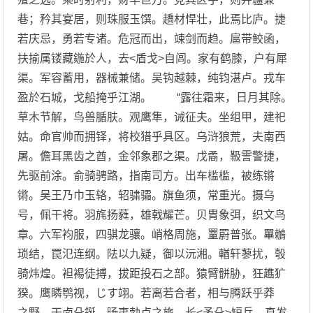
巷；矜其宴居，则珠服玉馔。趫材悍壮，此焉比庐。捷
若庆忌，勇若专诸。危冠而出，竦剑而趋。扈带鲛函，
扶揄属镂藏鍦於人，去<盾戈>自闾。家有鹤膝，户有犀
渠。军容蓄用，器械兼储。吴钩越棘，纯钧湛卢。戎车
盈於石城，戈船掩乎江湖。 “露往霜来，日月其除。
草木节解，鸟兽腯肤。观鹰隼，诫征夫。坐组甲，建祀
姑。命官帅而拥铎，将校猎乎具区。乌浒狼荒，夫南西
屠。儋耳黑齿之酋，金邻象郡之渠。戊矞，靸霅警捷，
先驱前涂。俞骑骋路，指南司方。出车槛槛，被练锵
锵。吴王乃巾玉辂，轺骕骦。旗鱼须，常重光。摄乌
号，佩干将。羽旄扬蕤，雄戟耀芒。贝胄象弭，织文鸟
章。六军袀服，四骐龙骧。峭格周施，罿罻普张。罼鶒
琐结，罠氾连纲。阹以九疑，御以沅湘。輶轩蓼扰，彀
骑炜煌。袒裼徒搏，拔距投石之部。猿臂骿胁，狂趭犷
猤。鹰瞵鹗视，じす翊。若离若合者，相与腾跃乎莽
之野。干卤殳鋋，旸夷勃卢之旅。长<矛殳>短兵，直发