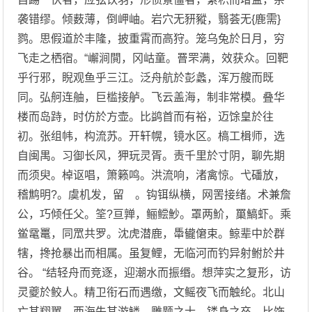
袭错缪。倾薮薄，倒岬岫。岩穴无豜豵，翳荟无{鹿需}
鹨。思假道於丰隆，披重霄而高狩。笼乌兔於日月，穷
飞走之栖宿。“嶰涧閴，冈岵童。罾罘满，效获众。回靶
乎行邪，睨观鱼乎三江。泛舟航於彭蠡，浑万艘而既
同。弘舸连舳，巨槛接舻。飞云盖海，制非常模。叠华
楼而岛跱，时仿於方壶。比鹢首而有裕，迈馀皇於往
初。张组帏，构流苏。开轩幌，镜水区。槁工楫师，选
自闽禺。习御长风，狎玩灵胥。责千里於寸阴，聊先期
而须臾。棹讴唱，箫籁鸣。洪流响，渚禽惊。弋磻放，
稽鹪明?。虞机发，留 。钩铒纵横，网罟接绪。术兼詹
公，巧倾任父。筌?亘亸，鲡鲿魦。罩两魪，罺鰝虾。乘
鲎鼋鼍，同罛共罗。沈虎潜鹿，馽龓僒束。鲸辈中於群
犗，搀抢暴出而相属。虽复鲤，无临河而钓异射鲋於井
谷。 “结轻舟而竞逐，迎潮水而振缗。想萍实之复形，访
灵夔於鲛人。精卫衔石而遇缴，文鳐夜飞而触纶。北山
亡其翔翼，西海失其游鳞。雕题之士，镂身之卒。比饰