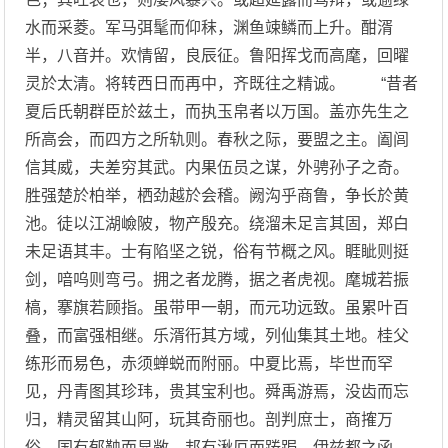
水而采菱。军马弭髦而仰秣，渊鱼竦鳞而上升。酣湑
半，八音并。欢情留，良辰征。鲁阳挥戈而高麾，回曜
灵於太清。将转西日而再中，齐既往之精诚。 “昔者
夏后氏朝群臣於兹土，而执玉帛者以万国。盖亦先生之
所高会，而四方之所轨则。春秋之际，要盟之主。阖闾
信其威，夫差穷其武。内果伍员之谋，外骋孙子之奇。
胜强楚於柏举，栖劲越於会稽。阙沟乎商鲁，争长於黄
池。徒以江湖嶮陂，物产殷充。绕溜未足言其固，郑白
未足语其丰。士有陷坚之锐，俗有节概之风。睚眦则挺
剑，喑呜则弯弓。拥之者龙腾，据之者虎视。麾城若振
槁，搴旗若顾指。虽带甲一朝，而元功远致。虽累叶百
叠，而富强相继。乐湑衎其方域，列仙集其土地。桂父
练形而易色，赤须蝉蜕而附丽。中夏比焉，毕世而罕
见，丹青图其珍玮，贵其宝利也。舜禹游焉，没齿而忘
归，精灵留其山阿，玩其奇丽也。剖判庶士，商搉万
俗。国有郁鞅而显敞，邦有湫厄而踡跼。伊兹都之函