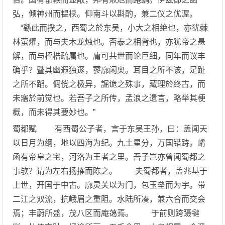
弘，倾神州而韫椟。仰南斗以斟酌，兼二仪之优渥。
“繇此而揆之，西蜀之於东吴，小大之相绝也，亦犹棘
林萤燿，而与夫木龙烛也。否泰之相背也，亦犹帝之悬
解，而与桎梏疏属也。庸可共世而论巨细，同年而议丰
确乎？暨其幽遐独邃，寥廓闲奥。耳目之所不该，足趾
之所不蹈。倜傥之极异，誳诡之殊事，藏理於终古，而
未寤於前觉也。若吾子之所传，孟浪之遗言，略举其梗
概，而未得其要妙也。”
蜀都赋 有西蜀公子者，言于东吴王孙，曰：盖闻天
以日月为纲，地以四海为纪。九土星分，万国错跱。崤
函有帝皇之宅，河洛为王者之里。吾子岂亦曾闻蜀都之
事欤？请为左右扬搉而陈之。 夫蜀都者，盖兆基于
上世，开国于中古。廓灵关以为门，包玉垒而为宇。带
二江之双流，抗峨眉之重阻。水陆所凑，兼六合而交会
焉；丰蔚所盛，茂八区而庵蔼焉。 于前则跨蹑犍