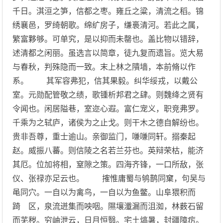
千日。淇洹之笋，信都之枣。雍丘之粱，清流之稻。锦
绣襄邑，罗绮朝歌。绵纩房子，缣裛清河。若此之属，
繁富夥够。可单究，是以抑而未罄也。盖比物以错辞，
述清都之闲丽。虽选言以简章，徒九复而遗旨。览大易
与春秋，判殊隐而一致。末上林之隤墙，本前脩以作
系。 其军容弗犯，信其果毅。纠华绥戎，以戴公
室。元勋配管敬之绩，歌锺析邦君之肆。则魏绛之贤有
令闻也。闲居隘巷，室迩心遐。富仁宠义，职竞弗罗。
千乘为之轼庐，诸侯为之止戈。则干木之德自解纷也。
贵非吾尊，重士逾山。亲御监门，嗛嗛同轩。搦秦起
赵。威振八蕃。则信陵之名若兰芬也。英辩荣枯，能济
其厄。位加将相，窒隙之策。四海齐锋，一口所敌，张
仪、张禄亦足云也。 搉惟庸蜀与鸲鹊同窠，句吴与
黾同穴。一自以为禽鸟，一自以为鱼鳖。山阜猥积而
踦 区，泉流迸集而咉咽。隰壤瀸漏而沮洳，林薮石留
而芜秽。穷岫泄云，日月恒翳。宅土熇暑，封疆障疠。