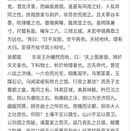
竞。潜龙浮景，而幽泉高镜。虽星有风雨之好，人有异
同之性。庶觌蔀家与剥庐，非苏世而居正。且夫寒谷丰
黍，吹律暖之也。昬情爽曙，箴规显之也。虽明珠兼
寸，尺璧有盈。曜车二六，三倾五城，未若申锡典章之
为远也。”亮曰：“日不双丽，世不两帝。天经地纬，理有
大归。安得齐给守其小辩也。”
吴都赋 东吴王孙冁然而咍，曰：“夫上图景宿，辨於
天文者也。下料物土，析於地理者也。古先帝代，曾览
八纮之洪绪。一六合而光宅，翔集遐宇。鸟策篆素，玉
牒石记。乌闻梁岷有陟方之馆、行宫之基欤？而吾子言
蜀都之富，禺同之有。玮其区域，美其林薮。矜巴汉之
阻，则以为袭险之右。徇蹲鸱之沃，则以为世济阳九。
龌龊而算，顾亦曲士之所叹也。旁魄而论都，抑非大人
之壮观也。何则？土壤不足以摄生，山川不足以周卫。
公孙国之而破，诸葛家之而灭。兹乃丧乱之丘墟，颠覆
之轨辙。安可以俪王公而著风烈也？玩其碛砾而不窥玉