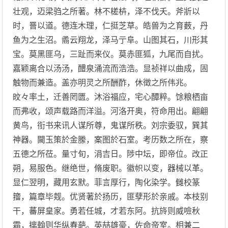
壮观，迈梁驺之所著。林不槎枿，泽不伐夭。斧斨以
时，罾以道。德连木理，仁挺芝草。皓兽为之育薮，丹
鱼为之生沼。矞云翔龙，泽马亍阜。山图其石，川形其
宝。莫黑匪乌，三趾而来仪。莫赤匪狐，九尾而自扰。
嘉颖离合以汤汤，醴泉涌流而浩浩。显祯祥以曲成，固
触物而兼造。盖亦明灵之所酬酢，休徵之所伟兆。
旼々率土，迁善罔匮。沐浴福应，宅心醰粹。馀粮栖亩
而弗收，颂声载路而洋溢。河洛开奥，符命用出。翩翩
黄鸟，衔书来讯人谋所尊，鬼谋所秩。刘宗委驭，巽其
神器。闚玉策於金縢，案图於石室。考历数之所在，察
五德之所莅。量寸旬，涓吉日。陟中坛，即帝位。改正
朔，易服色。继绝世，脩废职。徽帜以变，器械以革。
显仁翌明，藏用玄默。菲言厚行，陶化染学。雠校篆
籀，篇章毕觌。优贤著於扬历，匪孽形於亲戚。本枝别
干，蕃屏皇家。勇若任城，才若东阿。抗旍则威噞秋
霜，摛翰则华纵春葩。英喆雄豪，佐命帝室。相兼二