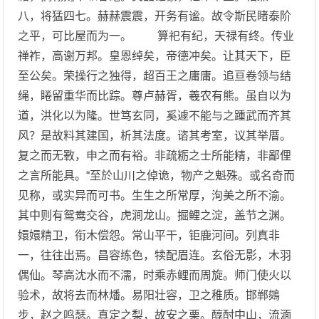
八，将猛四七。赫赫震震，开务有谧。故令斯民睹泰阶
之平，可比屋而为一。 算祀有纪，天禄有终。传业
禅祚，高谢万邦。皇恩绰矣，帝德冲矣。让其天下，臣
至公矣。荣操行之独得，超百王之庸庸。追亘卷领与结
绳，睠留重华而比踪。尊卢赫胥，羲农有熊。虽自以为
道，洪化以为隆。世笃玄同，奚遽不能与之踵武而齐其
风？是故料其建国，析其法度。谘其考室，议其举厝。
复之而无斁，申之而有裕。非疏粝之士所能精，非鄙俚
之言所能具。“至於山川之倬诡，物产之魁殊。或名奇而
见称，或实异而可书。生生之所常厚，洵美之所不渝。
其中则有鸳鸯交谷，虎涧龙山。掘鲤之淀，盖节之渊。
嬛嬛精卫，衔木偿怨。常山平干，钜鹿河间。列真非
一，往往出焉。昌容练色，犊配眉连。玄俗无影，木羽
偶仙。琴高沈水而不濡，时乘赤鲤而周旋。师门使火以
验术，故将去而林燔。易阳壮容，卫之稚质。邯郸鵕
步，赵之鸣瑟。真定之梨，故安之栗。醇酎中山，流湎