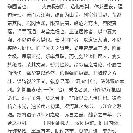
辩囿者也。 夫泰极剖判，造化权舆。体兼昼夜，理
包清浊。流而为江海，结而为山岳。列宿分其野，荒裔
带其隅。岩冈潭渊，限蛮隔夷，峻危之窍也。蛮陬夷
落，译导而通，鸟兽之氓也。正位居体者，以中夏为
喉，不以边垂为襟也。长世字甿者，以道德为藩，不以
袭险为屏也。而子大夫之贤者，尚弗曾庶翼等威，附丽
皇极。思禀正朔，乐率贡职。而徒务於诡随匪人，宴安
於绝域。荣其文身，骄其险棘。缪默语之常伦，牵胶言
而逾侈。饰华离以矜然，假倔彊而攘臂。非醇粹之方
壮，谋踳驳於王义。孰愈寻靡{艹汧}於中逵，造沐猴於棘
刺。剑阁虽嶚(嶚 一作：险)，凭之者蹶，非所以深根固
蒂也。洞庭虽濬，负之者北，非所以爱人治国也。彼桑
榆之末光，逾长庚之初辉。况河冀之爽垲，与江介之湫
湄。故将语子以神州之略，赤县之畿。魏都之卓荦，六
合之枢机。 于时运距阳九，汉网绝维。奸回内赑，
兵缠紫微。翼翼京室，眈眈帝宇，巢焚原燎，变为煨