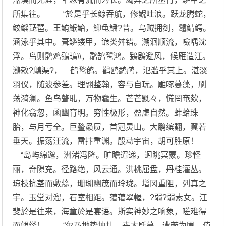
所集往。 “於是乎长鲸吞航，修鲵吐浪。跃龙腾蛇，
鲛鲻琵琶。王鲔鯸鲐，鮣龟鱕?昔。乌贼拥剑，鼊鲭鳄。
涵泳乎其中。葺鳞镂甲，诡类舛错。溯洄顺流，噞喁沈
浮。鸟则鹍鸡鸀鳿\\，鹴鹄鹭鸿。鶢鶋避风，候雁造江。
鸂敕?鷛渠?， 鹤鹙鸧。鹳鸥鹢鸬，氾滥乎其上。湛淡
羽仪，随波参差。理翮整翰，容与自玩。雕啄蔓藻，刷
荡漪澜。鱼鸟聱耴，万物蠢生。芒芒黖々，慌罔奄欻，
神化翕忽，函幽育明。穷性极形，盈虚自然。蚌蛤珠
胎，与月亏全。巨鳌赑屃，首冠灵山。大鹏缤翻，翼若
垂天。振荡汪流，雷抃重渊。殷动宇宙，胡可胜原！
“岛屿绵邈，洲渚冯隆。旷瞻迢递，迥眺冥蒙。珍怪
丽，奇隙充。径路绝，风云通。洪桃屈盘，丹桂灌丛。
琼枝抗茎而敷蕊，珊瑚幽茂而玲珑。增冈重阻，列真之
宇。玉堂对溜，石室相距。蔼蔼翠幄，?弱?弱素女。江
斐於是往来，海童於是宴语。斯实神妙之响象，嗟难得
而覙缕！ “尔乃地势坱圠，卉木镺蔓。遭薮为圃，值