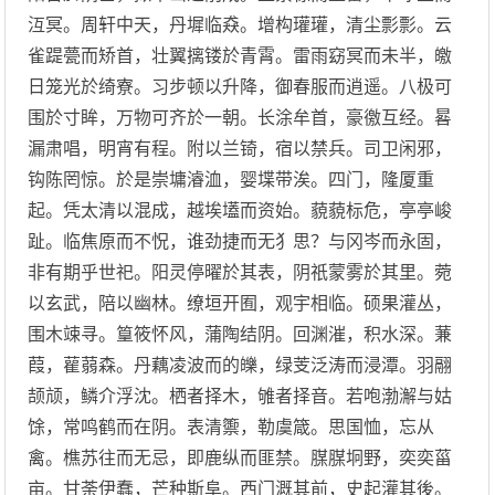
沍冥。周轩中天，丹墀临猋。增构瓘瓘，清尘彯彯。云
雀踶甍而矫首，壮翼摛镂於青霄。雷雨窈冥而未半，皦
日笼光於绮寮。习步顿以升降，御春服而逍遥。八极可
围於寸眸，万物可齐於一朝。长涂牟首，豪徼互经。晷
漏肃唱，明宵有程。附以兰锜，宿以禁兵。司卫闲邪，
钩陈罔惊。於是崇墉濬洫，婴堞带涘。四门，隆厦重
起。凭太清以混成，越埃壒而资始。藐藐标危，亭亭峻
趾。临焦原而不怳，谁劲捷而无犭思？与冈岑而永固，
非有期乎世祀。阳灵停曜於其表，阴祇蒙雾於其里。菀
以玄武，陪以幽林。缭垣开囿，观宇相临。硕果灌丛，
围木竦寻。篁筱怀风，蒲陶结阴。回渊漼，积水深。蒹
葭，雚蒻森。丹藕凌波而的皪，绿芰泛涛而浸潭。羽翮
颉颃，鳞介浮沈。栖者择木，雊者择音。若咆渤澥与姑
馀，常鸣鹤而在阴。表清籞，勒虞箴。思国恤，忘从
禽。樵苏往而无忌，即鹿纵而匪禁。腜腜坰野，奕奕菑
亩。甘荼伊蠢，芒种斯阜。西门溉其前，史起灌其後。