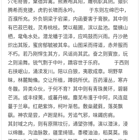
穴宅奇兽，窠宿异禽。熊罴咆其阳，雕鹗鴥其阴。猿狖
腾希而竞捷，虎豹长啸而永吟。 于东则左绵巴中，
百濮所充。外负铜梁于宕渠，内函要害于膏腴。其中则
有巴菽巴戟，灵寿桃枝。樊以蒩圃，滨以盐池。蟞蛦山
栖，鼋龟水处。潜龙蟠于沮泽，应鸣鼓而兴雨。丹沙赩
炽出其阪，蜜房郁毓被其阜。山图采而得道，赤斧服而
不朽。若乃刚悍生其方，风谣尚其武。奋之则賨旅，玩
之则渝舞。锐气剽于中叶，蹻容世于乐府。 于西则
右挟岷山，涌渎发川。陪以白狼，夷歌成章。坰野草
昧，林麓黝儵。交让所植，蹲鸱所伏。百药灌丛，寒卉
冬馥。异类众伙，于何不育？其中则有青珠黄环，碧砮
芒消。或丰绿荑，或蕃丹椒。麋芜布濩于中阿，风连莚
蔓于兰皋。红葩紫饰，柯叶渐苞。敷橤葳蕤，落英飘
飖。神农是尝，卢跗是料。芳追气邪，味蠲疠痟。
其封域之内，则有原隰坟衍，通望弥博。演以潜沬，浸
以绵雒。沟洫脉散，疆里绮错。黍稷油油，稻莫莫。指