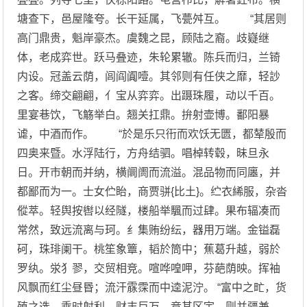
塘查下，邑屋隆夸。长干延属，飞甍舛互。 “其居则
高门鼎贵，魁岸豪杰。虞魏之昆，顾陆之裔。歧嶷继
体，老成弈世。跃马叠迹，朱轮累辙。陈兵而归，兰锜
内设。冠盖云荫，闾阎阗噎。其邻则有任侠之靡，轻訬
之客。缔交翩翩，亻宝从弈弈。出蹑珠履，动以千百。
里宴巷饮，飞觞举白。翘关扛鼎。拚射壶博。鄱阳暴
谑，中酒而作。 “於是乐只衎而欢饫无匮，都辇殷而
四奥来暨。水浮陆行，方舟结驷。唱棹转毂，昧旦永
日。开市朝而并纳，横阛阓而流溢。混品物而同廛，并
都鄙而为一。士女伫眙，商贾骈{比土}。纻衣絺服，杂沓
傱萃。轻舆按辔以经隧，楼船举颿而过肆。果布辐凑而
常然，致远流离与珂。纟集贿纷纭，器用万端。金镒磊
砢，珠琲阑干。桃笙象簟，韬於筒中；蕉葛升越，弱於
罗纨。泶犭翏，交贸相竞。喧哗喤呷，芬葩荫映。挥袖
风飘而红尘昼昬；流汗霡霂而中逵泥泞。 “富中之甿，货
殖之选。乘时射利，财丰巨万。竞其区宇，则并疆兼