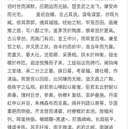
迥时世而渊默，应期运而光赫。暨圣武之龙飞，肇受命
而光宅。 爰初自臻，言占其良。谋龟谋筮，亦既允
臧。修其郛郭，缮其城隍。经始之制，牢笼百田。画雍
豫之居，写八都之宇。鉴茅茨於陶唐，察卑宫於夏禹。
古公草创，而高门有闶；宣王中兴，而筑室百堵。兼圣
哲之轨，并文质之状。商丰约而折中，准当年而为量。
思重爻，摹大壮。览荀卿，采萧相。拱木於林衡，授全
模於梓匠。遐迩悦豫而子来，工徒拟议而骋巧。阐钩绳
之筌绪，承二分之正要。揆日晷，考星耀。建社稷，作
清庙。筑曾宫以回匝，比冈隒而无陂。造文昌之广殿，
极栋宇之弘规。崶若崇山嚬起以崔嵬，髧若玄云舒蜺以
高垂。瑰材巨世，参差。枌橑衤复结，栾栌叠施。丹梁
虹申以并亘，朱桷森布而支离。绮井列疏以悬蒂，华莲
重葩而倒披。齐龙首而涌霤，时梗概於滮池。旅楹闲
列，晖鉴抰振。榱题黮<黑逮>，阶盾嶙峋。长庭砥平，
锺虡夹陈。风无纤埃，雨无微津。岩岩北阙，南端逌