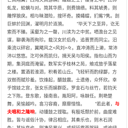
虬龙，蛟螭与对。简其华质，则费锦缋。料其虓勇，则
雕悍狼戾。相与昧潜险，搜环奇。摸蝳蝐，扪觜?隽。剖
巨蚌於回渊，濯明月於涟漪。 “毕天下之至异，讫无
索而不臻。溪壑为之一罄，川渎为之中贫。哂澹台之见
谋，聊袭海而徇珍。载汉女於后舟，追晋贾而同尘。汨
乘流以砰宕，翼飔风之<风刘>々。直冲涛而上濑，常沛
沛以悠悠。汔可休而凯归，揖天吴与阳侯。指包山而为
期，集洞庭而淹留。数军实乎桂林之苑，飨戎旅乎落星
之楼。置酒若淮泗，积肴若山丘。飞轻轩而酌绿酃，方
双辔而赋珍羞。饮烽起，釂鼓震。士遗倦，众怀欣。幸
乎馆娃之宫，张女乐而娱群臣。罗金石与丝竹，若钧天
之下陈。登东歌，操南音。胤阳阿，咏韎任。荆艳楚
舞，吴愉越吟。翕习容裔，靡靡愔愔。 “若此者，
与
夫唱和之隆响
，动锺鼓之铿耾。有殷坻颓於前，曲度难
胜。皆与谣俗汁协，律吕相应。其奏乐也，则木石润
色；其吐哀也，则凄风暴兴。或超延露而驾辩，或逾绿