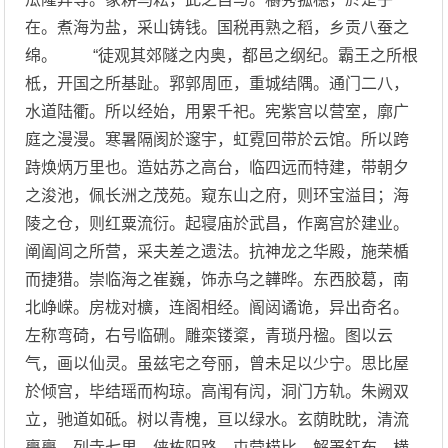
在。煮海为盐，采山铸钱。国税再熟之稻，乡贡八蚕之
绵。 “徒观其郊隧之内奥，都邑之纲纪。霸王之所根
柢，开国之所基趾。郛郭周匝，重城结隅。通门二八，
水道陆衢。所以经始，用累千祀。宪紫宫以营室，廓广
庭之漫漫。寒暑隔阂於邃宇，虹霓回带於云馆。所以跨
跱焕炳万里也。造姑苏之高台，临四远而特建，带朝夕
之浚池，佩长洲之茂苑。窥东山之府，则环宝溢目；海
陵之仓，则红粟流衍。起寝庙於武昌，作离宫於建业。
阐阖闾之所营，采夫差之遗法。抗神龙之华殿，施荣楯
而捷猎。崇临海之崔巍，饰赤乌之韡晔。东西胶葛，南
北峥嵘。房栊对櫎，连阁相经。阍闼谲诡，异出奇名。
左称弯碕，右号临硎。雕栾镂楶，青琐丹楹。图以云
气，画以仙灵。虽兹宅之夸丽，曾未足以少宁。思比屋
於倾宫，毕结瑶而构琼。高闱有闶，洞门方轨。朱阙双
立，驰道如砥。树以青槐，亘以绿水。玄荫眈眈，清流
亹亹。列寺七里，侠栋阳路。屯营栉比，解署釭布。横