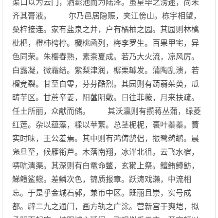
渠口以为云门，洒滮池而为陆泽。虽星毕之滂遝，尚未
齐其膏液。 尔乃邑居隐赈，夹江傍山。栋宇相望，
桑梓接连。家有盐泉之井，户有橘柚之园。其园则林檎
枇杷，橙柿梬楟。榹桃函列，梅李罗生。百果甲宅，异
色同荣。朱樱春熟，素柰夏成。若乃大火流，凉风厉。
白露凝，微霜结。紫梨津润，樼栗罅发。蒲陶乱溃，若
榴竞裂。甘至自零，芬芬酷烈。其园则有蒟蒻茱萸，瓜
畴芋区。甘蔗辛姜，阳蓲阴敷。日往菲薇，月来扶疏。
任土所丽，众献而储。 其沃瀛则有攒蒋丛蒲，绿菱
红莲。杂以蕴藻，糅以苹蘩。总茎柅柅，裛叶蓁蓁。蕡
实时味，王公羞焉。其中则有鸿俦鹄侣，振鹭鹈鹕。晨
凫旦至，候雁衔芦。木落南翔，冰泮北徂。云飞水宿，
哢吭清渠。其深则有白鼋命鳖，玄獭上祭。鳣鲔鳟鲂，
鮷鳢鲨鲿。差鳞次色，锦质报章。跃涛戏濑，中流相
忘。于是乎金城石郭，兼帀中区。既丽且崇，实号成
都。辟二九之通门，画方轨之广涂。营新宫于爽垲，拟