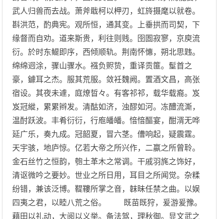
武人归兽而去战。萧斧戢柯以柙刃，虹旍摄麾以就卷。
斟洪范，酌典宪。观所恒，通其变。上垂拱而司契，下
缘督而自劝。道来斯贵，利往则贱。囹圄寂寥，京庾流
衍。於时东鳀即序，西倾顺轨。荆南怀憓，朔北思韪。
绵绵迥涂，骤山骤水。襁负赆贽，重译贡篚。髽首之
豪，鐻耳之杰。服其荒服。敛衽魏阙。置酒文昌，高张
宿设。其夜未遽，庭燎晢々。有客祁祁，载华载裔。岌
岌冠縰，累累辫发。清酤如济，浊醪如河。冻醴流澌，
温酎跃波。丰肴衍衍，行庖皤皤。愔愔醧宴，酣湑无哗
延广乐，奏九成。冠韶夏，冒六茎。傮响起，疑震霆。
天宇骇，地庐惊。亿若大帝之所兴作，二嬴之所曾聆。
金石丝竹之恒韵，匏土革木之常调。干戚羽旄之饰好，
清讴微吟之要妙。世业之所日用，耳目之所闻觉。杂糅
纷错，兼该泛博。鞮鞻所掌之音，韎昧任禁之曲。以娱
四夷之君，以睦八荒之俗。 既苗既狩，爰游爰豫。
藉田以礼动，大阅以义举。备法驾，理秋御。显文武之