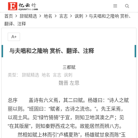
首页
辞赋精选
地名
言志
讽刺
与夫唱和之隆响 赏析、
翻译、注释
A+
与夫唱和之隆响 赏析、翻译、注释
三都赋
类型：
辞赋精选
地名
言志
讽刺
魏晋
左思
总序 盖诗有六义焉，其二曰赋。杨雄曰：“诗人之赋
丽以则。”班固曰：“赋者，古诗之流也。”。先王采焉，
以观土风。见“绿竹猗猗”于宜，则知卫地淇澳之产；见
“在其版屋”，则知秦野西戎之宅。故能居然而辨八方。
然相如赋上林而引“卢橘夏熟”，杨雄赋甘泉而陈“玉