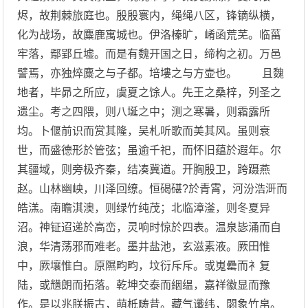
烬，故荆棘旅庭也。殷殷寰内，绳绳八区，锋镝纵横，
化为战场，故麋鹿寓城也。伊洛榛旷，崤函荒芜。临菑
牢落，鄢郢丘墟。而是有魏开国之日，缔构之初。万邑
譬焉，亦独焠麋之与子都。培塿之与方壶也。 且魏
地者，毕昴之所应，虞夏之馀人。先王之桑梓，列圣之
遗尘。考之四隈，则八埏之中；测之寒暑，则霜露所
均。卜偃前识而赏其隆，吴札听歌而美其风。虽则衰
世，而盛德形於管弦；虽逾千祀，而怀旧蕴於遐年。尔
其疆域，则旁极齐秦，结凑冀道。开胸殷卫，跨蹑燕
赵。山林幽岟，川泽回缭。恒碣碪?於青霄，河汾浩涆而
皓溔。南瞻淇澳，则绿竹纯茂；北临漳滏，则冬夏异
沼。神钲迢递於高峦，灵响时惊於四表。温泉毖涌而自
浪，华清荡邪而难老。墨井盐池，玄滋素液。厥田惟
中，厥壤惟白。原隰畇畇，坟衍斥斥。或嵬罍而衤复
陆，或黋朗而拓落。乾坤交泰而絪缊，嘉祥徽显而豫
作。是以兆朕振古，萌柢畴昔。藏气谶纬，閟象竹帛。