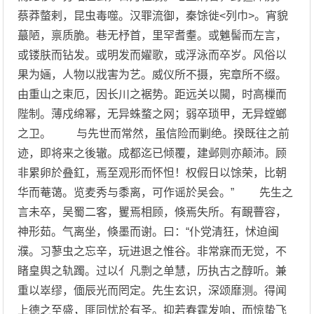
蔡莽螫剌，昆虫毒噬。汉罪流御，秦馀徙<列巾>。宵貌
蕞陋，禀质脆。巷无杼首，里罕耆耋。或魋髻而左言，
或镂肤而钻发。或明发而嬥歌，或浮泳而卒岁。风俗以
果为婳，人物以戕害为艺。威仪所不摄，宪章所不缀。
由重山之束厄，因长川之裾势。距远关以闚，时高樔而
陛制。薄戍绵幂，无异蛛蝥之网；弱卒琐甲，无异螳螂
之卫。 与先世而常然，虽信险而剿绝。揆既往之前
迹，即将来之後辙。成都迄已倾覆，建邺则亦颠沛。顾
非累卵於叠釭，焉至观形而怀怛！权假日以馀荣，比朝
华而菴蔼。览麦秀与黍离，可作谣於吴会。” 先生之
言未卒，吴蜀二客，矍焉相顾，倏焉失所。有靦瞢容，
神形茹。气离坐，倏墨而谢。曰：“仆党清狂，怵迫闽
濮。习蓼虫之忘辛，玩进退之惟谷。非常寐而无觉，不
睹皇舆之轨躅。过以亻凡剽之单慧，历执古之醇听。兼
重以崒缪，偭辰光而罔定。先生玄识，深颂靡测。得闻
上德之至盛，匪同忧於有圣。抑若春霆发响，而惊蛰飞