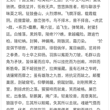
驰骋。儇佻坌并，衔枚无声。悠悠旆旌者，相与聊浪乎
昧莫之坰。钲鼓叠山，火烈熛林。飞爓浮烟，载霞载
阴。菈擸雷硠，崩峦弛岑。鸟不择木，兽不择音。<虎武
>甝，<系页>麋麖。蓦六驳，追飞生。弹鸶鶁，射猱犭
廷。白雉落，黑鸩零。陵绝???嶕，聿越巉险。跇逾竹
柏，猭杞柟。封豨，神螭掩。刚镞润，霜刃染。 “於
是弭节顿辔，齐镳驻跸。徘徊倘佯，寓目幽蔚。览将帅
之拳勇，与士卒之抑扬。羽族以觜距为刀铍，毛群以齿
角为矛铗，皆体著而应卒。所以挂扢而为创痏，冲踤而
断筋骨。莫不衄锐挫芒，拉捭摧藏。虽有石林之岝崿，
请攘臂而靡之；虽有雄虺之九首，将抗足而跐之。颠覆
巢居，剖破窟宅。仰攀鵕鸃，俯蹴豺敠。刦剞熊罴之
室，剽掠虎豹之落。猩猩啼而就禽，笑而被格。屠巴
蛇，出象骼。斩鹏翼，掩广泽。轻禽狡兽，周章夷犹。
狼跋乎中，忘其所以睒睗，失其所以去就。魂褫气慑而
自踢 伏者，应弦饮羽，形偾景僵者，累积而增益，杂