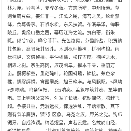
林为苑。异荂蓲，夏晔冬蒨。方志所辨，中州所羡。草
则藿蒳豆蔻，姜汇非一。江蓠之属，海苔之类。纶组紫
绛，食葛香茅。石帆水松，东风扶留。布濩皋泽，蝉联
陵丘。夤缘山岳之岊，幂历江海之流。扤白蒂，衔朱
蕤。郁兮?茂，晔兮菲菲。光色炫晃，芬馥肸蚃。职贡纳
其包匦，离骚咏其宿莽。木则枫柙櫲樟，栟榈枸桹。绵
杬杶栌，文欀桢橿。平仲桾櫏，松梓古度。楠榴之木，
相思之树。宗生高冈，族茂幽阜。擢本千寻，垂荫万
亩。攒柯挐茎，重葩殗叶。轮囷蚪蟠，鳞接。荣色杂
糅，绸缪缛绣。宵露霮感，旭日晻孛。与风飖飏，<风幼
>浏飕飗。鸣条律畅，飞音响亮。盖象琴筑并奏，笙竽俱
唱。其上则猿父哀吟，犭军子长啸。狖鼯猓然，腾趠飞
超。争接县垂，竞游远枝。惊透沸乱，牢落翚散。其下
则有枭羊麡狼，猰?犭区象。乌菟之族，犀兕之党。钩爪
锯牙，自成锋颖。精若燿星，声若云霆。名载於山经，
形镂於夏鼎。 “其竹则筼筜箖箊，桂箭射筒。柚梧有