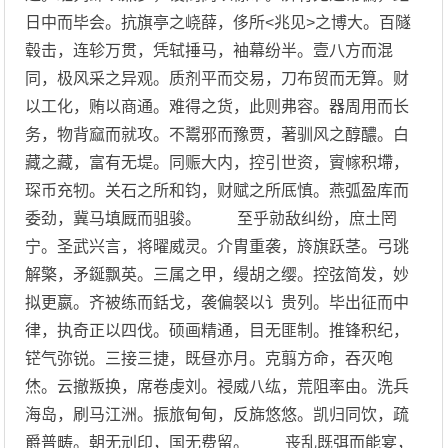
日中而毕会。抗旗亭之峣薛，侈所<兆见>之博大。百隧
毂击，连轸万贯，凭轼捶马，袖幕纷半。壹八方而混
同，极风采之异观。质剂平而交易，刀布贸而无算。财
以工化，贿以商通。难得之货，此则弗容。器周用而长
务，物背窳而就攻。不鬻邪而豫贾，著驯风之醇醲。白
藏之藏，富有无堤。同赈大内，控引世资，賨幏积墆，
琛币充牣。关石之所和钧，财赋之所厎慎。燕弧盈库而
委劲，冀马填厩而驵骏。 至乎勍敌纠纷，庶土罔
宁。圣武兴言，将曜威灵。介胄重袭，旍旗跃茎。弓珧
解檠，矛鋋飘英。三属之甲，缦胡之缨。控弦简发，妙
拟更嬴。齐被练而銛戈，袭偏裻以讠贵列。毕出征而中
律，执奇正以四伐。硕画精通，目无匪制。推锋积纪，
铓气弥锐。三接三捷，既昼亦月。克翦方命，吞灭咆
烋。云撤叛换，席卷虔刘。祲威八纮，荒阻率由。洗兵
海岛，刷马江洲。振旅甸甸，反旆悠悠。凯归同饮，疏
爵普畴。朝无刓印，国无费留。 丧乱既弭而能宴，