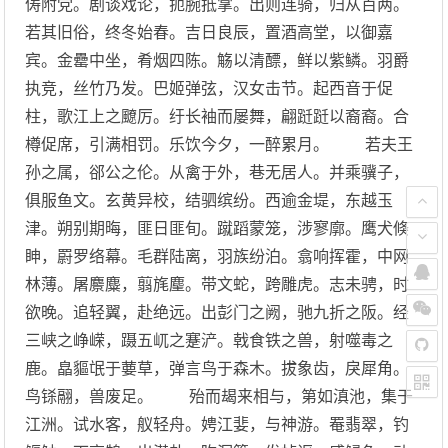
俦附党。剧谈戏论，扼腕抵掌。出则连骑，归从百两。
若其旧俗，终冬始春。吉日良辰，置酒高堂，以御嘉
宾。金罍中坐，肴烟四陈。觞以清醥，鲜以紫鳞。羽爵
执竞，丝竹乃发。巴姬弹弦，汉女击节。起西音于促
柱，歌江上之飉厉。纡长袖而屡舞，翩跹跹以裔裔。合
樽促席，引满相罚。乐饮今夕，一醉累月。 若夫王
孙之属，郤公之伦。从禽于外，巷无居人。并乘骥子，
俱服鱼文。玄黄异校，结驷缤纷。西逾金堤，东越玉
津。朔别期晦，匪日匪旬。蹴蹈蒙笼，涉寥廓。鹰犬倏
眒，罻罗络幕。毛群陆离，羽族纷泊。翕响挥霍，中网
林薄。屠麖麋，翦旄麈。带文蛇，跨雕虎。志未骋，时
欲晚。追轻翼，赴绝远。出彭门之阙，驰九折之阪。经
三峡之峥嵘，蹑五屼之蹇浐。戟食铁之兽，射噬毒之
鹿。皛貙氓于葽草，弹言鸟于森木。拔象齿，戾犀角。
鸟铩翮，兽废足。 殆而朅来相与，第如滇池，集于
江洲。试水客，舣轻舟。娉江婓，与神游。罨翡翠，钓