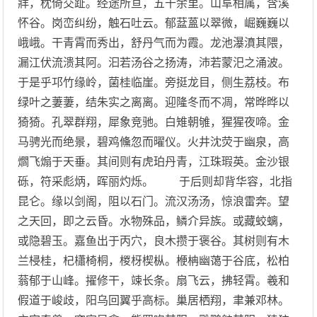
牂，枕倚交趾。经途所亘，五千余里。山阜相属，含溪
怀谷。岗峦纠纷，触石吐云。郁葐蒕以翠微，崛巍巍以
峨峨。干青霄而秀出，舒丹气而为霞。龙池瀑濆其隈，
漏江伏流溃其阿。汩若汤谷之扬涛，沛若蒙汜之涌波。
于是乎邛竹缘岭，菌桂临崖。旁挺龙目，侧生荔枝。布
绿叶之萋萋，结朱实之离离。迎隆冬而不凋，常晔晔以
猗猗。孔翠群翔，犀象竞驰。白雉朝雊，猩猩夜啼。金
马骋光而绝景，碧鸡儵忽而曜仪。火井沈荧于幽泉，高
爓飞煽于天垂。其间则有虎珀丹青，江珠瑕英。金沙银
砾，符采彪炳，晖丽灼烁。 于后则却背华容，北指
昆仑。缘以剑阁，阻以石门。流汉汤汤，惊浪雷奔。望
之天回，即之云昏。水物殊品，鳞介异族。或藏蛟螭，
或隐碧玉。嘉鱼出于丙穴，良木攒于褒谷。其树则有木
兰梫桂，杞櫹椅桐，椶枒楔枞。楩柟幽蔼于谷底，松柏
蓊郁于山峰。擢修干，竦长条。扇飞云，拂轻霄。羲和
假道于峻歧，阳乌回翼乎高标。巢居栖翔，聿兼邓林。