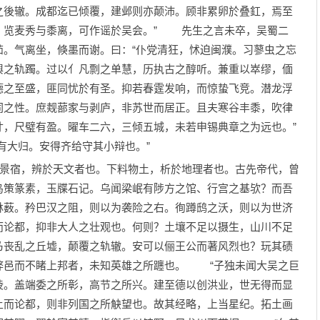
之後辙。成都迄已倾覆，建邺则亦颠沛。顾非累卵於叠釭，焉至
。览麦秀与黍离，可作谣於吴会。” 先生之言未卒，吴蜀二
茹。气离坐，倏墨而谢。曰：“仆党清狂，怵迫闽濮。习蓼虫之忘
舆之轨躅。过以亻凡剽之单慧，历执古之醇听。兼重以崒缪，偭
德之至盛，匪同忧於有圣。抑若春霆发响，而惊蛰飞竞。潜龙浮
同之性。庶觌蔀家与剥庐，非苏世而居正。且夫寒谷丰黍，吹律
寸，尺璧有盈。曜车二六，三倾五城，未若申锡典章之为远也。”
有大归。安得齐给守其小辩也。”
景宿，辨於天文者也。下料物土，析於地理者也。古先帝代，曾
鸟策篆素，玉牒石记。乌闻梁岷有陟方之馆、行宫之基欤？而吾
林薮。矜巴汉之阻，则以为袭险之右。徇蹲鸱之沃，则以为世济
而论都，抑非大人之壮观也。何则？土壤不足以摄生，山川不足
乃丧乱之丘墟，颠覆之轨辙。安可以俪王公而著风烈也？玩其碛
弊邑而不睹上邦者，未知英雄之所躔也。 “子独未闻大吴之巨
陵。盖端委之所彰，高节之所兴。建至德以创洪业，世无得而显
土而论都，则非列国之所觖望也。故其经略，上当星纪。拓土画