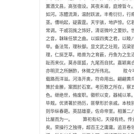
置酒文昌，高张宿设。其夜未遽，庭燎晢々
如河。冻醴流澌，温酎跃波。丰肴衍衍，行
茎。傮响起，疑震霆。天宇骇，地庐惊。亿
常调。干戚羽旄之饰好，清讴微吟之要妙。
之音，韎昧任禁之曲。以娱四夷之君，以睦
举。备法驾，理秋御。显文武之壮观，迈梁
理，仁挺芝草。皓兽为之育薮，丹鱼为之生
趾而来仪。莫赤匪狐，九尾而自扰。嘉颖离
亦明灵之所酬酢，休徵之所伟兆。 旼々率
载路而洋溢。河洛开奥，符命用出。翩翩黄
策於金縢，案图於石室。考历数之所在，察
色。继绝世，脩废职。徽帜以变，器械以革
毕觌。优贤著於扬历，匪孽形於亲戚。本枝
则华纵春葩。英喆雄豪，佐命帝室。相兼二
比屋而为一。 算祀有纪，天禄有终。传业
矣。荣操行之独得，超百王之庸庸。追亘卷