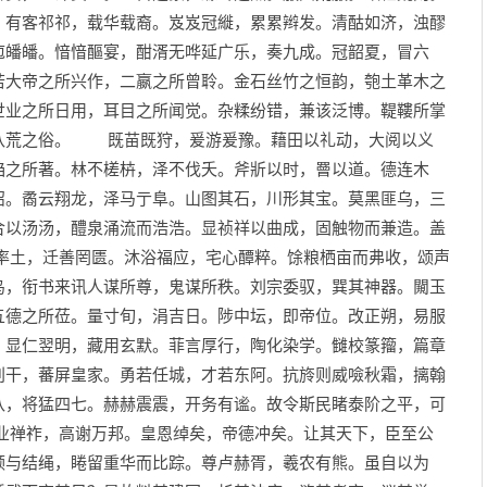
。有客祁祁，载华载裔。岌岌冠縰，累累辫发。清酤如济，浊醪
庖皤皤。愔愔醧宴，酣湑无哗延广乐，奏九成。冠韶夏，冒六
若大帝之所兴作，二嬴之所曾聆。金石丝竹之恒韵，匏土革木之
世业之所日用，耳目之所闻觉。杂糅纷错，兼该泛博。鞮鞻所掌
八荒之俗。 既苗既狩，爰游爰豫。藉田以礼动，大阅以义
驺之所著。林不槎枿，泽不伐夭。斧斨以时，罾以道。德连木
沼。矞云翔龙，泽马亍阜。山图其石，川形其宝。莫黑匪乌，三
合以汤汤，醴泉涌流而浩浩。显祯祥以曲成，固触物而兼造。盖
土，迁善罔匮。沐浴福应，宅心醰粹。馀粮栖亩而弗收，颂声
鸟，衔书来讯人谋所尊，鬼谋所秩。刘宗委驭，巽其神器。闚玉
五德之所莅。量寸旬，涓吉日。陟中坛，即帝位。改正朔，易服
。显仁翌明，藏用玄默。菲言厚行，陶化染学。雠校篆籀，篇章
别干，蕃屏皇家。勇若任城，才若东阿。抗旍则威噞秋霜，摛翰
八，将猛四七。赫赫震震，开务有谧。故令斯民睹泰阶之平，可
禅祚，高谢万邦。皇恩绰矣，帝德冲矣。让其天下，臣至公
领与结绳，睠留重华而比踪。尊卢赫胥，羲农有熊。虽自以为