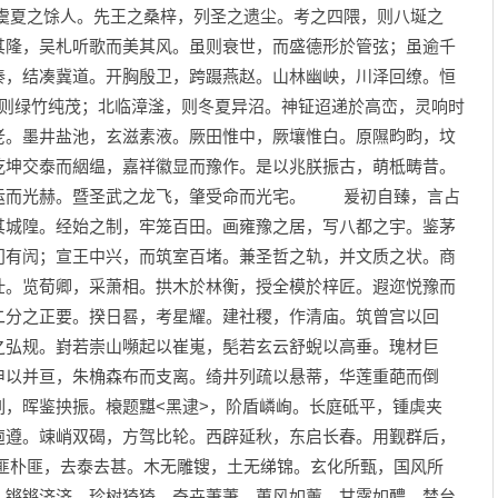
夏之馀人。先王之桑梓，列圣之遗尘。考之四隈，则八埏之
其隆，吴札听歌而美其风。虽则衰世，而盛德形於管弦；虽逾千
秦，结凑冀道。开胸殷卫，跨蹑燕赵。山林幽岟，川泽回缭。恒
，则绿竹纯茂；北临漳滏，则冬夏异沼。神钲迢递於高峦，灵响时
老。墨井盐池，玄滋素液。厥田惟中，厥壤惟白。原隰畇畇，坟
乾坤交泰而絪缊，嘉祥徽显而豫作。是以兆朕振古，萌柢畴昔。
运而光赫。暨圣武之龙飞，肇受命而光宅。 爰初自臻，言占
其城隍。经始之制，牢笼百田。画雍豫之居，写八都之宇。鉴茅
门有闶；宣王中兴，而筑室百堵。兼圣哲之轨，并文质之状。商
壮。览荀卿，采萧相。拱木於林衡，授全模於梓匠。遐迩悦豫而
二分之正要。揆日晷，考星耀。建社稷，作清庙。筑曾宫以回
之弘规。崶若崇山嚬起以崔嵬，髧若玄云舒蜺以高垂。瑰材巨
申以并亘，朱桷森布而支离。绮井列疏以悬蒂，华莲重葩而倒
，晖鉴抰振。榱题黮<黑逮>，阶盾嶙峋。长庭砥平，锺虡夹
逌遵。竦峭双碣，方驾比轮。西辟延秋，东启长春。用觐群后，
朴匪，去泰去甚。木无雕锼，土无绨锦。玄化所甄，国风所
，锵锵济济。珍树猗猗，奇卉萋萋。蕙风如薰，甘露如醴。禁台