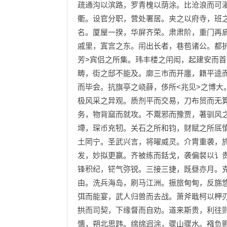
疏通沟以滨路，罗青槐以荫涂。比沧浪而可
衢。设官分职，营处署居。夹之以府寺，班
名。厦屋一揆，华屏齐荣。肃肃阶，重门再
戚里，寘宫之东。闬出长者，巷苞诸公。都
芳>宾侣之所集。玮丰楼之闬闳，起建安而
畴，街之邸不能及。廓三市而开廛，籍平逵
而毕会。抗旗亭之峣薛，侈所<兆见>之博大
极风采之异观。质剂平而交易，刀布贸而无
务，物背窳而就攻。不鬻邪而豫贾，著驯风
墆，琛币充牣。关石之所和钧，财赋之所厎
土罔宁。圣武兴言，将曜威灵。介胄重袭，
发，妙拟更嬴。齐被练而銛戈，袭偏裻以讠
锋积纪，铓气弥锐。三接三捷，既昼亦月。
由。洗兵海岛，刷马江洲。振旅甸甸，反旆
弭而能宴，武人归兽而去战。萧斧戢柯以柙
拱而司契，下缘督而自劝。道来斯贵，利往
憓，朔北思韪。绵绵迥涂，骤山骤水。襁负