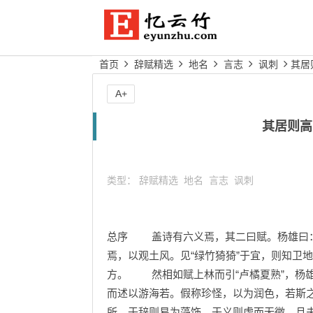
首页
辞赋精选
地名
言志
讽刺
其居
A+
其居则高
类型：
辞赋精选
地名
言志
讽刺
总序 盖诗有六义焉，其二曰赋。杨雄曰：“
焉，以观土风。见“绿竹猗猗”于宜，则知卫
方。 然相如赋上林而引“卢橘夏熟”，杨雄
而述以游海若。假称珍怪，以为润色，若斯
所。于辞则易为藻饰，于义则虚而无徵。且