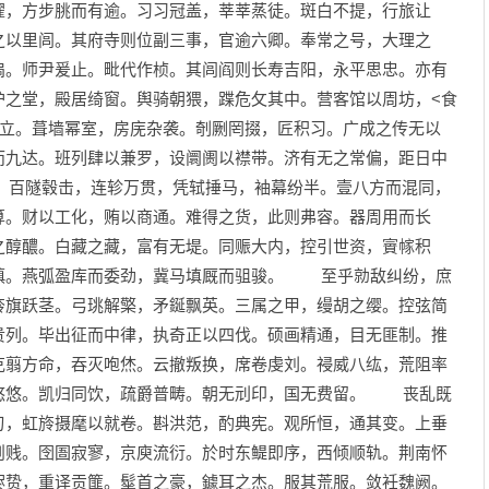
濯，方步朓而有逾。习习冠盖，莘莘蒸徒。斑白不提，行旅让
之以里闾。其府寺则位副三事，官逾六卿。奉常之号，大理之
扃。师尹爰止。毗代作桢。其闾阎则长寿吉阳，永平思忠。亦有
护之堂，殿居绮窗。舆骑朝猥，蹀危攵其中。营客馆以周坊，<食
首立。葺墙幂室，房庑杂袭。剞劂罔掇，匠积习。广成之传无以
而九达。班列肆以兼罗，设阛阓以襟带。济有无之常偏，距日中
。百隧毂击，连轸万贯，凭轼捶马，袖幕纷半。壹八方而混同，
算。财以工化，贿以商通。难得之货，此则弗容。器周用而长
之醇醲。白藏之藏，富有无堤。同赈大内，控引世资，賨幏积
慎。燕弧盈库而委劲，冀马填厩而驵骏。 至乎勍敌纠纷，庶
旍旗跃茎。弓珧解檠，矛鋋飘英。三属之甲，缦胡之缨。控弦简
贵列。毕出征而中律，执奇正以四伐。硕画精通，目无匪制。推
克翦方命，吞灭咆烋。云撤叛换，席卷虔刘。祲威八纮，荒阻率
悠悠。凯归同饮，疏爵普畴。朝无刓印，国无费留。 丧乱既
刃，虹旍摄麾以就卷。斟洪范，酌典宪。观所恒，通其变。上垂
则贱。囹圄寂寥，京庾流衍。於时东鳀即序，西倾顺轨。荆南怀
赆贽，重译贡篚。髽首之豪，鐻耳之杰。服其荒服。敛衽魏阙。