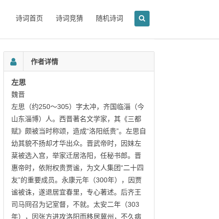
诗词首页
诗词竞猜
随机诗词
作者详情
左思
魏晋
左思（约250～305）字太冲，齐国临淄（今
山东淄博）人。西晋著名文学家，其《三都
赋》颇被当时称颂，造成“洛阳纸贵”。左思自
幼其貌不扬却才华出众。晋武帝时，因妹左
棻被选入宫，举家迁居洛阳，任秘书郎。晋
惠帝时，依附权贵贾谧，为文人集团“二十四
友”的重要成员。永康元年（300年），因贾
谧被诛，遂退居宜春里，专心著述。后齐王
司马冏召为记室督，不就。太安二年（303
年），因张方进攻洛阳而移居冀州，不久病