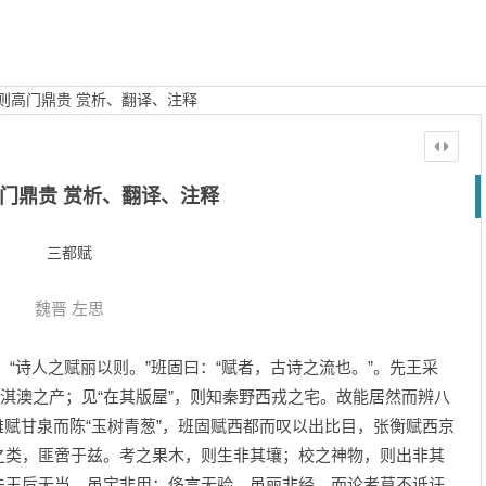
则高门鼎贵 赏析、翻译、注释
门鼎贵 赏析、翻译、注释
三都赋
魏晋
左思
诗人之赋丽以则。”班固曰：“赋者，古诗之流也。”。先王采
地淇澳之产；见“在其版屋”，则知秦野西戎之宅。故能居然而辨八
赋甘泉而陈“玉树青葱”，班固赋西都而叹以出比目，张衡赋西京
之类，匪啻于兹。考之果木，则生非其壤；校之神物，则出非其
夫玉卮无当，虽宝非用；侈言无验，虽丽非经。而论者莫不诋讦