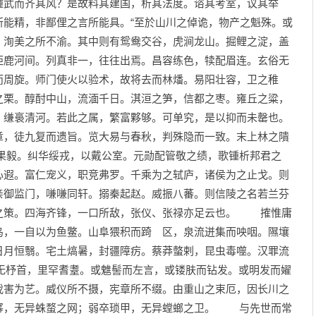
踵武而齐其风？是故料其建国，析其法度。谘其考室，议其举
所能精，非鄙俚之言所能具。“至於山川之倬诡，物产之魁殊。或
，洵美之所不渝。其中则有鸳鸯交谷，虎涧龙山。掘鲤之淀，盖
钜鹿河间。列真非一，往往出焉。昌容练色，犊配眉连。玄俗无
而周旋。师门使火以验术，故将去而林燔。易阳壮容，卫之稚
之栗。醇酎中山，流湎千日。淇洹之笋，信都之枣。雍丘之粱，
，缣裛清河。若此之属，繁富夥够。可单究，是以抑而未罄也。
章，徒九复而遗旨。览大易与春秋，判殊隐而一致。末上林之隤
毅。纠华绥戎，以戴公室。元勋配管敬之绩，歌锺析邦君之
心遐。富仁宠义，职竞弗罗。千乘为之轼庐，诸侯为之止戈。则
亲御监门，嗛嗛同轩。搦秦起赵。威振八蕃。则信陵之名若兰芬
之策。四海齐锋，一口所敌，张仪、张禄亦足云也。 搉惟庸
鸟，一自以为鱼鳖。山阜猥积而踦 区，泉流迸集而咉咽。隰壤
日月恒翳。宅土熇暑，封疆障疠。蔡莽螫剌，昆虫毒噬。汉罪流
无杼首，里罕耆耋。或魋髻而左言，或镂肤而钻发。或明发而嬥
戕害为艺。威仪所不摄，宪章所不缀。由重山之束厄，因长川之
幂，无异蛛蝥之网；弱卒琐甲，无异螳螂之卫。 与先世而常