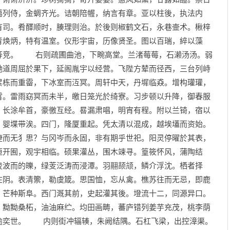
蔼列侍，金蜩齐光。诘朝陪幄，纳言有章。亚以柱後，执法内
有司。肴醳顺时，腠理则治。於後则椒鹤文石，永巷壸术。楸梓
青焕炳，特有温室。仪形宇宙，历像贤圣。图以百瑞，綷以藻
等竞。 右则疏圃曲池，下畹高堂。兰渚莓莓，石濑汤汤。弱
驰道周屈於果下，延阁胤宇以经营。飞陛方辇而径西，三台列峙
累栋而重霤，下冰室而沍冥。周轩中天，丹墀临猋。增构瓘瓘，
霄。雷雨窈冥而未半，皦日笼光於绮寮。习步顿以升降，御春服
。长涂牟首，豪徼互经。晷漏肃唱，明宵有程。附以兰锜，宿以
，婴堞带涘。四门，隆厦重起。凭太清以混成，越埃壒而资始。
捷而无犭思？与冈岑而永固，非有期乎世祀。阳灵停曜於其表，
垣开囿，观宇相临。硕果灌丛，围木竦寻。篁筱怀风，蒲陶结
凌波而的皪，绿芰泛涛而浸潭。羽翮颉颃，鳞介浮沈。栖者择
在阴。表清籞，勒虞箴。思国恤，忘从禽。樵苏往而无忌，即鹿
，芒种斯阜。西门溉其前，史起灌其後。墱流十二，同源异口。
。黝黝桑柘，油油麻纻。均田画畴，蕃庐错列姜芋充茂，桃李荫
逾奕世。 内则街冲辐辏，朱阙结隅。石杠飞梁，出控漳渠。