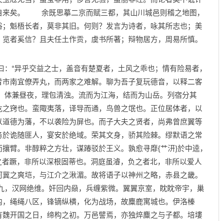
自来矣。 余既思摹二京而赋三都，其山川城邑则稽之地图，
俗；魁梧长者，莫非其旧。何则？发言为诗者，咏其所志也；美
，览者奚信？且夫任土作贡，虞书所著；辩物居方，周易所慎。
：“异乎交益之士，盖音有楚夏者，土风之乖也；情有险易者，
昔市南宜僚弄丸，而两家之难解。聊为吾子复玩德音，以释二客
体兼昼夜，理包清浊。流而为江海，结而为山岳。列宿分其
危之窍也。蛮陬夷落，译导而通，鸟兽之氓也。正位居体者，以
以道德为藩，不以袭险为屏也。而子大夫之贤者，尚弗曾庶翼等
务於诡随匪人，宴安於绝域。荣其文身，骄其险棘。缪默语之常
攘臂。非醇粹之方壮，谋踳驳於王义。孰愈寻靡{艹汧}於中逵，
凭之者蹶，非所以深根固蒂也。洞庭虽濬，负之者北，非所以爱人
河冀之爽垲，与江介之湫湄。故将语子以神州之略，赤县之畿。
，汉网绝维。奸回内赑，兵缠紫微。翼翼京室，眈眈帝宇，巢
内，绳绳八区，锋镝纵横，化为战场，故麋鹿寓城也。伊洛榛
有魏开国之日，缔构之初。万邑譬焉，亦独焠麋之与子都。培塿