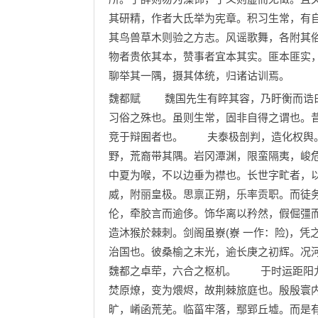
其研精，作者大氐举为宪章。积习生常，有
其鸟兽草木则验之方志。风谣歌舞，各附其
物者贵依其本，赞事者宜本其实。匪本匪实
聊举其一隅，摄其体统，归诸诂训焉。
魏都赋 魏国先生有睟其容，乃盱衡而诰曰
习俗之殊也。虽则生常，固非自得之谓也。
竞于辩囿者也。 夫泰极剖判，造化权舆。
野，荒裔带其隅。岩冈潭渊，限蛮隔夷，峻
中夏为喉，不以边垂为襟也。长世字甿者，
威，附丽皇极。思禀正朔，乐率贡职。而徒
伦，牵胶言而逾侈。饰华离以矜然，假倔彊而
造沐猴於棘刺。剑阁虽嶚(嶚 一作：险)，
治国也。彼桑榆之末光，逾长庚之初辉。况
魏都之卓荦，六合之枢机。 于时运距阳九
焚原燎，变为煨烬，故荆棘旅庭也。殷殷寰
旷，崤函荒芜。临菑牢落，鄢郢丘墟。而是