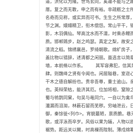
道，洪化以为隆。世笃玄同，奚遽不能与之
厝。复之而无斁，申之而有裕。非疏粝之士
名奇而见称，或实异而可书。生生之所常厚
节之渊。嬛嬛精卫，衔木偿怨。常山平干，
影，木羽偶仙。琴高沈水而不濡，时乘赤鲤
质。邯郸鵕步，赵之鸣瑟。真定之梨，故安
清流之稻。锦绣襄邑，罗绮朝歌。绵纩房子
盖比物以错辞，述清都之闲丽。虽选言以简
墙，本前脩以作系。 其军容弗犯，信其果
肆。则魏绛之贤有令闻也。闲居隘巷，室迩
干木之德自解纷也。贵非吾尊，重士逾山。
也。英辩荣枯，能济其厄。位加将相，窒隙
蜀与鸲鹊同窠，句吴与黾同穴。一自以为禽
瀸漏而沮洳，林薮石留而芜秽。穷岫泄云，
御，秦馀徙<列巾>。宵貌蕞陋，禀质脆。巷
歌，或浮泳而卒岁。风俗以果为婳，人物以
裾势。距远关以闚，时高樔而陛制。薄戍绵