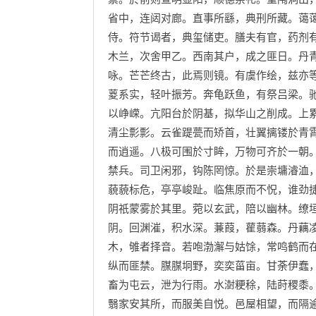
省中，连闼对廊。直事所繇，典刑所藏。蔼
侍。符节谒者，典玺储吏。膳夫有官，药剂
木兰，次舍甲乙。西南其户，成之匪日。丹
咏。芒芒终古，此焉则镜。有虞作绘，兹亦
葼系实，轻叶振芳。奔龟跃鱼，有祭吕梁。
以峥嵘。亢阳台於阴基，拟华山之削成。上
清尘彯彯。云雀踶甍而矫首，壮翼摛镂於青
而逍遥。八极可围於寸眸，万物可齐於一朝
禁兵。司卫闲邪，钩陈罔惊。於是崇墉濬洫
藐藐标危，亭亭峻趾。临焦原而不怳，谁劲
阴祇蒙雾於其里。菀以玄武，陪以幽林。缭
阴。回渊漼，积水深。蒹葭，雚蒻森。丹藕
木，雊者择音。若咆渤澥与姑馀，常鸣鹤而
纵而匪禁。腜腜坰野，奕奕菑亩。甘荼伊蠢
畜为屯云，泄为行雨。水澍粳稌，陆莳稷黍
翳家安其所，而服美自悦。邑屋相望，而隔