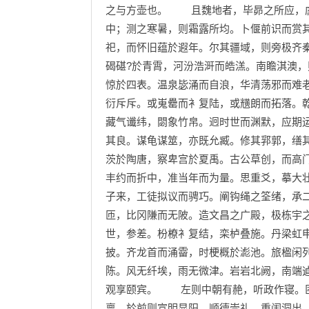
之与方壶也。 且魏地者，毕昴之所应，虞
中；测之寒暑，则霜露所均。卜偃前识而赏
祀，而怀旧蕴於遐年。尔其疆域，则旁极齐
碣碪?於青霄，河汾浩涆而皓溔。南瞻淇澳
惊於四表。温泉毖涌而自浪，华清荡邪而难
衍斥斥。或嵬罍而衤复陆，或黋朗而拓落。
藏气谶纬，閟象竹帛。迥时世而渊默，应期
其良。谋龟谋筮，亦既允臧。修其郛郭，缮
茨於陶唐，察卑宫於夏禹。古公草创，而高
丰约而折中，准当年而为量。思重爻，摹大
子来，工徒拟议而骋巧。阐钩绳之筌绪，承
匝，比冈隒而无陂。造文昌之广殿，极栋宇
世，参差。枌橑衤复结，栾栌叠施。丹梁虹
披。齐龙首而涌霤，时梗概於滮池。旅楹闲列
陈。风无纤埃，雨无微津。岩岩北阙，南端
观享颐宾。 左则中朝有赩，听政作寝。匪
禀。於前则宣明显阳，顺德崇礼。重闱洞出