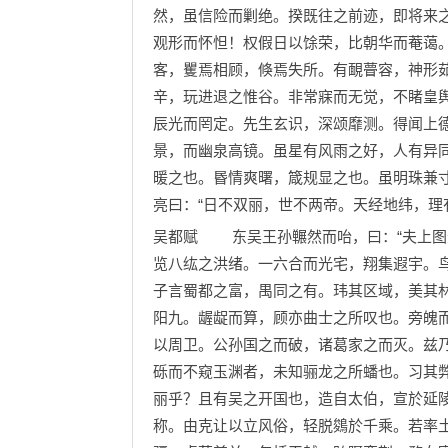
然，虽信险而剿绝。揆既往之前迹，即将来
观形而怀怛！权假日以馀荣，比朝华而菴蔼
客，矍焉相顾，倏焉失所。有靦瞢容，神形
辛，玩进退之惟谷。非常寐而无觉，不睹皇
辰光而罔定。先生玄识，深颂靡测。得闻上
景，而幽泉高镜。虽星有风雨之好，人有异
暖之也。昬情爽曙，箴规显之也。虽明珠兼
亮曰：“日不双丽，世不两帝。天经地纬，理
吴都赋 东吴王孙冁然而咍，曰：“夫上图
览八纮之洪绪。一六合而光宅，翔集遐宇。
子言蜀都之富，禺同之有。玮其区域，美其
阳九。龌龊而算，顾亦曲士之所叹也。旁魄
以周卫。公孙国之而破，诸葛家之而灭。兹
砾而不窥玉渊者，未知骊龙之所蟠也。习其
丽乎？且有吴之开国也，造自太伯，宣於延
称。由克让以立风俗，轻脱鵕於千乘。若率