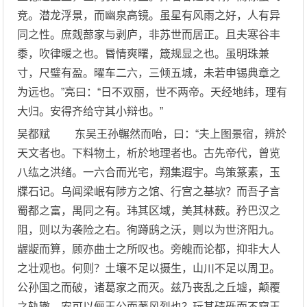
竞。潜龙浮景，而幽泉高镜。虽星有风雨之好，人有异
同之性。庶觌蔀家与剥庐，非苏世而居正。且夫寒谷丰
黍，吹律暖之也。昬情爽曙，箴规显之也。虽明珠兼
寸，尺璧有盈。曜车二六，三倾五城，未若申锡典章之
为远也。”亮曰：“日不双丽，世不两帝。天经地纬，理有
大归。安得齐给守其小辩也。”
吴都赋 东吴王孙冁然而咍，曰：“夫上图景宿，辨於
天文者也。下料物土，析於地理者也。古先帝代，曾览
八纮之洪绪。一六合而光宅，翔集遐宇。鸟策篆素，玉
牒石记。乌闻梁岷有陟方之馆、行宫之基欤？而吾子言
蜀都之富，禺同之有。玮其区域，美其林薮。矜巴汉之
阻，则以为袭险之右。徇蹲鸱之沃，则以为世济阳九。
龌龊而算，顾亦曲士之所叹也。旁魄而论都，抑非大人
之壮观也。何则？土壤不足以摄生，山川不足以周卫。
公孙国之而破，诸葛家之而灭。兹乃丧乱之丘墟，颠覆
之轨辙。安可以俪王公而著风烈也？玩其碛砾而不窥玉