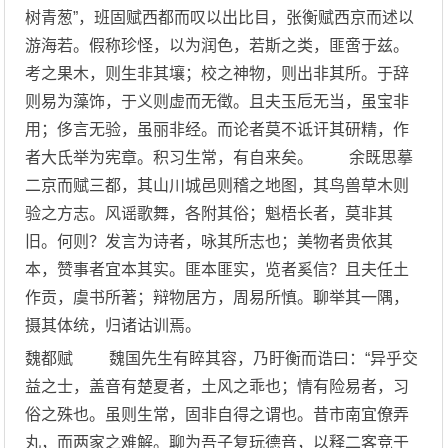
树青葱”，班固赋西都而叹以出比目，张衡赋西京而述以
游海若。假称珍怪，以为润色，若斯之类，匪啻于兹。
考之果木，则生非其壤；校之神物，则出非其所。于辞
则易为藻饰，于义则虚而无徵。且夫玉卮无当，虽宝非
用；侈言无验，虽丽非经。而论者莫不诋讦其研精，作
者大氐举为宪章。积习生常，有自来矣。 余既思摹
二京而赋三都，其山川城邑则稽之地图，其鸟兽草木则
验之方志。风谣歌舞，各附其俗；魁梧长者，莫非其
旧。何则？发言为诗者，咏其所志也；美物者贵依其
本，赞事者宜本其实。匪本匪实，览者奚信？且夫任土
作贡，虞书所著；辩物居方，周易所慎。聊举其一隅，
摄其体统，归诸诂训焉。
魏都赋 魏国先生有睟其容，乃盱衡而诰曰：“异乎交
益之士，盖音有楚夏者，土风之乖也；情有险易者，习
俗之殊也。虽则生常，固非自得之谓也。昔市南宜僚弄
丸，而两家之难解。聊为吾子复玩德音，以释二客竞于