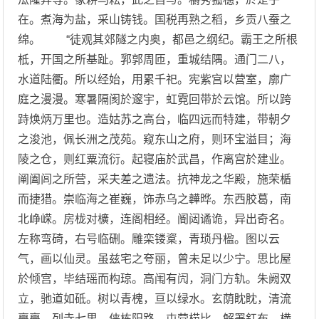
在。煮海为盐，采山铸钱。国税再熟之稻，乡贡八蚕之
绵。 “徒观其郊隧之内奥，都邑之纲纪。霸王之所根
柢，开国之所基趾。郛郭周匝，重城结隅。通门二八，
水道陆衢。所以经始，用累千祀。宪紫宫以营室，廓广
庭之漫漫。寒暑隔阂於邃宇，虹霓回带於云馆。所以跨
跱焕炳万里也。造姑苏之高台，临四远而特建，带朝夕
之浚池，佩长洲之茂苑。窥东山之府，则环宝溢目；海
陵之仓，则红粟流衍。起寝庙於武昌，作离宫於建业。
阐阖闾之所营，采夫差之遗法。抗神龙之华殿，施荣楯
而捷猎。崇临海之崔巍，饰赤乌之韡晔。东西胶葛，南
北峥嵘。房栊对櫎，连阁相经。阍闼谲诡，异出奇名。
左称弯碕，右号临硎。雕栾镂楶，青琐丹楹。图以云
气，画以仙灵。虽兹宅之夸丽，曾未足以少宁。思比屋
於倾宫，毕结瑶而构琼。高闱有闶，洞门方轨。朱阙双
立，驰道如砥。树以青槐，亘以绿水。玄荫眈眈，清流
亹亹。列寺七里，侠栋阳路。屯营栉比，解署釭布。横