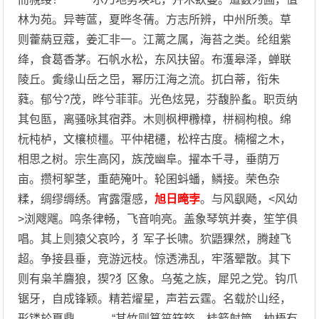
林为苑。异荂蓲，夏晔冬蒨。方志所辨，中州所羡。草
则藿蒳豆蔻，姜汇非一。江蓠之属，海苔之类。纶组紫
绛，食葛香茅。石帆水松，东风扶留。布濩皋泽，蝉联
陵丘。夤缘山岳之岊，幂历江海之流。扤白蒂，衔朱
蕤。郁兮?茂，晔兮菲菲。光色炫晃，芬馥肸蚃。职贡纳
其包匦，离骚咏其宿莽。木则枫柙櫲樟，栟榈枸桹。绵
杬杶栌，文欀桢橿。平仲桾櫏，松梓古度。楠榴之木，
相思之树。宗生高冈，族茂幽阜。擢本千寻，垂荫万
亩。攒柯挐茎，重葩殗叶。轮囷蚪蟠，鳞接。荣色杂
糅，绸缪缛绣。宵露霮感，
旭日晻孛
。与风飖飏，<风幼
>浏飕飗。鸣条律畅，飞音响亮。盖象琴筑并奏，笙竽俱
唱。其上则猿父哀吟，犭军子长啸。狖鼯猓然，腾趠飞
超。争接县垂，竞游远枝。惊透沸乱，牢落翚散。其下
则有枭羊麡狼，猰?犭区象。乌菟之族，犀兕之党。钩爪
锯牙，自成锋颖。精若燿星，声若云霆。名载於山经，
形镂於夏鼎。 “其竹则筼筜箖箊，桂箭射筒。柚梧有