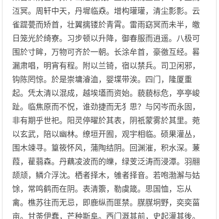
沍冥。周轩中天，丹墀临猋。增构瓘瓘，清尘彯彯。云
雀踶甍而矫首，壮翼摛镂於青霄。雷雨窈冥而未半，皦
日笼光於绮寮。习步顿以升降，御春服而逍遥。八极可
围於寸眸，万物可齐於一朝。长涂牟首，豪徼互经。晷
漏肃唱，明宵有程。附以兰锜，宿以禁兵。司卫闲邪，
钩陈罔惊。於是崇墉濬洫，婴堞带涘。四门，隆厦重
起。凭太清以混成，越埃壒而资始。藐藐标危，亭亭峻
趾。临焦原而不怳，谁劲捷而无犭思？与冈岑而永固，
非有期乎世祀。阳灵停曜於其表，阴祇蒙雾於其里。菀
以玄武，陪以幽林。缭垣开囿，观宇相临。硕果灌丛，
围木竦寻。篁筱怀风，蒲陶结阴。回渊漼，积水深。蒹
葭，雚蒻森。丹藕凌波而的皪，绿芰泛涛而浸潭。羽翮
颉颃，鳞介浮沈。栖者择木，雊者择音。若咆渤澥与姑
馀，常鸣鹤而在阴。表清籞，勒虞箴。思国恤，忘从
禽。樵苏往而无忌，即鹿纵而匪禁。腜腜坰野，奕奕菑
亩。甘荼伊蠢，芒种斯阜。西门溉其前，史起灌其後。