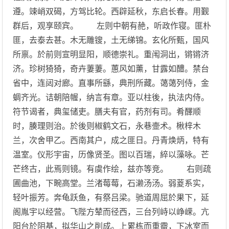
遵。竦峭双碣，方驾比轮。西辟延秋，东启长春。用觐
群后，观享颐宾。 左则中朝有赩，听政作寝。匪朴
匪，去泰去甚。木无雕锼，土无绨锦。玄化所甄，国风
所禀。於前则宣明显阳，顺德崇礼。重闱洞出，锵锵济
济。珍树猗猗，奇卉萋萋。蕙风如薰，甘露如醴。禁台
省中，连闼对廊。直事所繇，典刑所藏。蔼蔼列侍，金
蜩齐光。诘朝陪幄，纳言有章。亚以柱後，执法内侍。
符节谒者，典玺储吏。膳夫有官，药剂有司。肴醳顺
时，腠理则治。於後则椒鹤文石，永巷壸术。楸梓木
兰，次舍甲乙。西南其户，成之匪日。丹青焕炳，特有
温室。仪形宇宙，历像贤圣。图以百瑞，綷以藻咏。芒
芒终古，此焉则镜。有虞作绘，兹亦等竞。 右则疏
圃曲池，下畹高堂。兰渚莓莓，石濑汤汤。弱葼系实，
轻叶振芳。奔龟跃鱼，有祭吕梁。驰道周屈於果下，延
阁胤宇以经营。飞陛方辇而径西，三台列峙以峥嵘。亢
阳台於阴基，拟华山之削成。上累栋而重霤，下冰室而