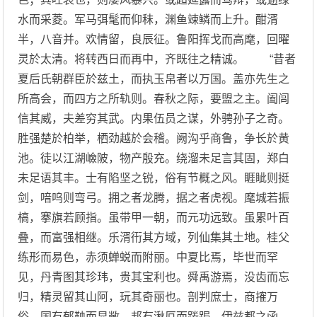
水而采菱。军马弭髦而仰秣，渊鱼竦鳞而上升。酣湑
半，八音并。欢情留，良辰征。鲁阳挥戈而高麾，回曜
灵於太清。将转西日而再中，齐既往之精诚。 “昔者
夏后氏朝群臣於兹土，而执玉帛者以万国。盖亦先生之
所高会，而四方之所轨则。春秋之际，要盟之主。阖闾
信其威，夫差穷其武。内果伍员之谋，外骋孙子之奇。
胜强楚於柏举，栖劲越於会稽。阙沟乎商鲁，争长於黄
池。徒以江湖嶮陂，物产殷充。绕溜未足言其固，郑白
未足语其丰。士有陷坚之锐，俗有节概之风。睚眦则挺
剑，喑呜则弯弓。拥之者龙腾，据之者虎视。麾城若振
槁，搴旗若顾指。虽带甲一朝，而元功远致。虽累叶百
叠，而富强相继。乐湑衎其方域，列仙集其土地。桂父
练形而易色，赤须蝉蜕而附丽。中夏比焉，毕世而罕
见，丹青图其珍玮，贵其宝利也。舜禹游焉，没齿而忘
归，精灵留其山阿，玩其奇丽也。剖判庶士，商搉万
俗。国有郁鞅而显敞，邦有湫厄而踡跼。伊兹都之函