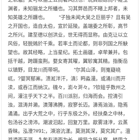
渊者，未知骊龙之所蟠也。习其弊邑而不睹上邦者，未
知英雄之所躔也。 “子独未闻大吴之巨丽乎？且有吴
之开国也，造自太伯，宣於延陵。盖端委之所彰，高节
之所兴。建至德以创洪业，世无得而显称。由克让以立
风俗，轻脱鵕於千乘。若率土而论都，则非列国之所觖
望也。故其经略，上当星纪。拓土画疆，卓荦兼并。包
括干越，跨蹑蛮荆。婺女寄其曜，翼轸寓其精。指衡岳
以镇野，目龙川而带坰。 “尔其山泽，则嵬嶷峣
屼，?婴冥郁岪。溃渱泮汗，滇氵眄淼漫。或涌川而开
渎，或吞江而纳汉。磈々，滮々涆々。?钦碒乎数州之
间，灌注乎天下之半。百川派别，归海而会。控清引
浊，混涛并濑。濆薄沸腾，寂寥长迈。濞焉汹汹，隐焉
潏潏。出乎大荒之中，行乎东极之外。经扶桑之中林，
包汤谷之滂沛。潮波汨起，回复万里。歊雾漨浡，云蒸
昏昧。泓澄?#91;，澒溶沆漾。莫测其深，莫究其广。澶
湉漠而无涯，牜怱有流而为长。朅异之所丛育，鳞甲之