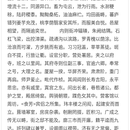
墱流十二，同源异口。畜为屯云，泄为行雨。水澍粳
稌，陆莳稷黍。黝黝桑柘，油油麻纻。均田画畴，蕃庐
错列姜芋充茂，桃李荫翳家安其所，而服美自悦。邑屋
相望，而隔逾奕世。 内则街冲辐辏，朱阙结隅。石
杠飞梁，出控漳渠。疏通沟以滨路，罗青槐以荫涂。比
沧浪而可濯，方步朓而有逾。习习冠盖，莘莘蒸徒。斑
白不提，行旅让衢。设官分职，营处署居。夹之以府
寺，班之以里闾。其府寺则位副三事，官逾六卿。奉常
之号，大理之名。厦屋一揆，华屏齐荣。肃肃阶，重门
再扃。师尹爰止。毗代作桢。其闾阎则长寿吉阳，永平
思忠。亦有戚里，寘宫之东。闬出长者，巷苞诸公。都
护之堂，殿居绮窗。舆骑朝猥，蹀危攵其中。营客馆以
周坊，<食芳>宾侣之所集。玮丰楼之闬闳，起建安而首
立。葺墙幂室，房庑杂袭。剞劂罔掇，匠积习。广成之
传无以畴，街之邸不能及。廓三市而开廛，籍平逵而九
达。班列肆以兼罗，设阛阓以襟带。济有无之常偏，距