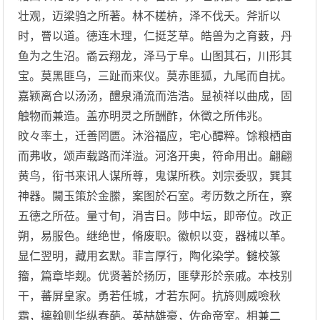
壮观，迈梁驺之所著。林不槎枿，泽不伐夭。斧斨以
时，罾以道。德连木理，仁挺芝草。皓兽为之育薮，丹
鱼为之生沼。矞云翔龙，泽马亍阜。山图其石，川形其
宝。莫黑匪乌，三趾而来仪。莫赤匪狐，九尾而自扰。
嘉颖离合以汤汤，醴泉涌流而浩浩。显祯祥以曲成，固
触物而兼造。盖亦明灵之所酬酢，休徵之所伟兆。
旼々率土，迁善罔匮。沐浴福应，宅心醰粹。馀粮栖亩
而弗收，颂声载路而洋溢。河洛开奥，符命用出。翩翩
黄鸟，衔书来讯人谋所尊，鬼谋所秩。刘宗委驭，巽其
神器。闚玉策於金縢，案图於石室。考历数之所在，察
五德之所莅。量寸旬，涓吉日。陟中坛，即帝位。改正
朔，易服色。继绝世，脩废职。徽帜以变，器械以革。
显仁翌明，藏用玄默。菲言厚行，陶化染学。雠校篆
籀，篇章毕觌。优贤著於扬历，匪孽形於亲戚。本枝别
干，蕃屏皇家。勇若任城，才若东阿。抗旍则威噞秋
霜，摛翰则华纵春葩。英喆雄豪，佐命帝室。相兼二