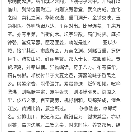
承明而起庐。结阳城之延阁，飞观榭乎云中。开高轩以
临山，列绮窗而瞰江。内则议殿爵堂，武义虎威。宣化
之闼，崇礼之闱。华阙双邈，重门洞开。金铺交映，玉
题相晖。外则轨躅八达，里闬对出。比屋连甍，千庑万
室。亦有甲第，当衢向术。坛宇显敞，高门纳驷。庭扣
钟磬，堂抚琴瑟。匪葛匪姜，畴能是恤？ 亚以少
城，接乎其西。市廛所会，万商之渊。列隧百重，罗肆
巨千。贿货山积，纤丽星繁。都人士女，袨服靓妆。贾
贸墆鬻，舛错纵横。异物崛诡，奇于八方。布有橦华，
麫有桄榔。邛杖传节于大夏之邑，蒟酱流味于番禺之
乡。舆辇杂沓，冠带混并。累毂叠迹，叛衍相倾。喧哗
鼎沸，则哤聒宇宙；嚣尘张天，则埃壒曜灵。阛阓之
里，伎巧之家。百室离房，机杼相和。贝锦斐成，濯色
江波。黄润比筒，籯金所过。 侈侈隆富，卓郑埒
名。公擅山川，货殖私庭。藏镪巨万，鈲摫兼呈。亦以
财雄，翕习边城。三蜀之豪，时来时往。养交都邑，结