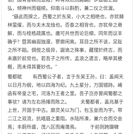
弘，倾神州而韫椟。仰南斗以斟酌，兼二仪之优渥。
“繇此而揆之，西蜀之於东吴，小大之相绝也，亦犹棘
林萤燿，而与夫木龙烛也。否泰之相背也，亦犹帝之悬
解，而与桎梏疏属也。庸可共世而论巨细，同年而议丰
确乎？暨其幽遐独邃，寥廓闲奥。耳目之所不该，足趾
之所不蹈。倜傥之极异，誳诡之殊事，藏理於终古，而
未寤於前觉也。若吾子之所传，孟浪之遗言，略举其梗
概，而未得其要妙也。”
蜀都赋 有西蜀公子者，言于东吴王孙，曰：盖闻天
以日月为纲，地以四海为纪。九土星分，万国错跱。崤
函有帝皇之宅，河洛为王者之里。吾子岂亦曾闻蜀都之
事欤？请为左右扬搉而陈之。 夫蜀都者，盖兆基于
上世，开国于中古。廓灵关以为门，包玉垒而为宇。带
二江之双流，抗峨眉之重阻。水陆所凑，兼六合而交会
焉；丰蔚所盛，茂八区而庵蔼焉。 于前则跨蹑犍