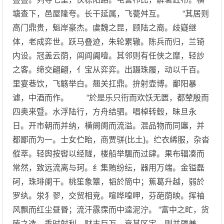
塘查下，邑屋隆夸。长干延属，飞甍舛互。 “其居则
高门鼎贵，魁岸豪杰。虞魏之昆，顾陆之裔。歧嶷继
体，老成弈世。跃马叠迹，朱轮累辙。陈兵而归，兰锜
内设。冠盖云荫，闾阎阗噎。其邻则有任侠之靡，轻訬
之客。缔交翩翩，亻宝从弈弈。出蹑珠履，动以千百。
里宴巷饮，飞觞举白。翘关扛鼎。拚射壶博。鄱阳暴
谑，中酒而作。 “於是乐只衎而欢饫无匮，都辇殷而
四奥来暨。水浮陆行，方舟结驷。唱棹转毂，昧旦永
日。开市朝而并纳，横阛阓而流溢。混品物而同廛，并
都鄙而为一。士女伫眙，商贾骈{比土}。纻衣絺服，杂沓
傱萃。轻舆按辔以经隧，楼船举颿而过肆。果布辐凑而
常然，致远流离与珂。纟集贿纷纭，器用万端。金镒磊
砢，珠琲阑干。桃笙象簟，韬於筒中；蕉葛升越，弱於
罗纨。泶犭翏，交贸相竞。喧哗喤呷，芬葩荫映。挥袖
风飘而红尘昼昬；流汗霡霂而中逵泥泞。 “富中之甿，货
殖之选。乘时射利，财丰巨万。竞其区宇，则并疆兼