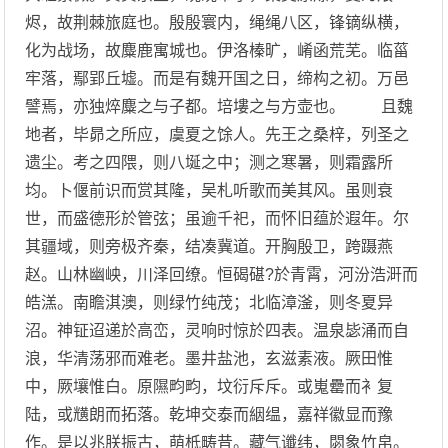
烬，故荆棘旅庭也。殷殷寰内，绳绳八区，锋镝纵横，
化为战场，故麋鹿寓城也。伊洛榛旷，崤函荒芜。临菑
牢落，鄢郢丘墟。而是有魏开国之日，缔构之初。万邑
譬焉，亦独焠麋之与子都。培塿之与方壶也。 且魏
地者，毕昴之所应，虞夏之馀人。先王之桑梓，列圣之
遗尘。考之四隈，则八埏之中；测之寒暑，则霜露所
均。卜偃前识而赏其隆，吴札听歌而美其风。虽则衰
世，而盛德形於管弦；虽逾千祀，而怀旧蕴於遐年。尔
其疆域，则旁极齐秦，结凑冀道。开胸殷卫，跨蹑燕
赵。山林幽岟，川泽回缭。恒碣碪?於青霄，河汾浩涆而
皓溔。南瞻淇澳，则绿竹纯茂；北临漳滏，则冬夏异
沼。神钲迢递於高峦，灵响时惊於四表。温泉毖涌而自
浪，华清荡邪而难老。墨井盐池，玄滋素液。厥田惟
中，厥壤惟白。原隰畇畇，坟衍斥斥。或嵬罍而衤复
陆，或黋朗而拓落。乾坤交泰而絪缊，嘉祥徽显而豫
作。是以兆朕振古，萌柢畴昔。藏气谶纬，閟象竹帛。