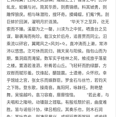
虬龙，蛟螭与对。简其华质，则费锦缋。料其虓勇，则
雕悍狼戾。相与昧潜险，搜环奇。摸蝳蝐，扪觜?隽。剖
巨蚌於回渊，濯明月於涟漪。 “毕天下之至异，讫无
索而不臻。溪壑为之一罄，川渎为之中贫。哂澹台之见
谋，聊袭海而徇珍。载汉女於后舟，追晋贾而同尘。汨
乘流以砰宕，翼飔风之<风刘>々。直冲涛而上濑，常沛
沛以悠悠。汔可休而凯归，揖天吴与阳侯。指包山而为
期，集洞庭而淹留。数军实乎桂林之苑，飨戎旅乎落星
之楼。置酒若淮泗，积肴若山丘。飞轻轩而酌绿酃，方
双辔而赋珍羞。饮烽起，釂鼓震。士遗倦，众怀欣。幸
乎馆娃之宫，张女乐而娱群臣。罗金石与丝竹，若钧天
之下陈。登东歌，操南音。胤阳阿，咏韎任。荆艳楚
舞，吴愉越吟。翕习容裔，靡靡愔愔。 “若此者，与
夫唱和之隆响，动锺鼓之铿耾。有殷坻颓於前，曲度难
胜。皆与谣俗汁协，律吕相应。其奏乐也，则木石润
色；其吐哀也，则凄风暴兴。或超延露而驾辩，或逾绿