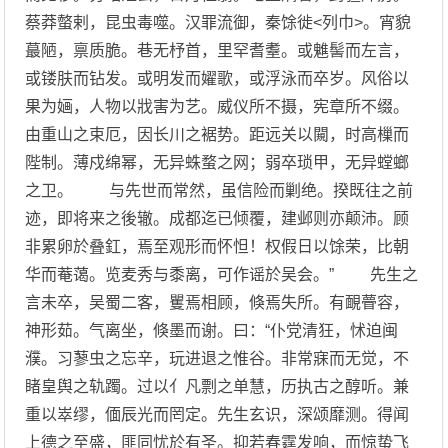
蔡莽螫剌，昆虫毒噬。汉罪流御，秦馀徙<列巾>。宵貌
蕞陋，禀质脆。巷无杼首，里罕耆耋。或魋髻而左言，
或镂肤而钻发。或明发而嬥歌，或浮泳而卒岁。风俗以
果为婳，人物以戕害为艺。威仪所不摄，宪章所不缀。
由重山之束厄，因长川之裾势。距远关以闚，时高樔而
陛制。薄戍绵幂，无异蛛蝥之网；弱卒琐甲，无异螳螂
之卫。 与先世而常然，虽信险而剿绝。揆既往之前
迹，即将来之後辙。成都迄已倾覆，建邺则亦颠沛。顾
非累卵於叠釭，焉至观形而怀怛！权假日以馀荣，比朝
华而菴蔼。览麦秀与黍离，可作谣於吴会。” 先生之
言未卒，吴蜀二客，矍焉相顾，倏焉失所。有靦瞢容，
神形茹。气离坐，倏墨而谢。曰：“仆党清狂，怵迫闽
濮。习蓼虫之忘辛，玩进退之惟谷。非常寐而无觉，不
睹皇舆之轨躅。过以亻凡剽之单慧，历执古之醇听。兼
重以崒缪，偭辰光而罔定。先生玄识，深颂靡测。得闻
上德之至盛，匪同忧於有圣。抑若春霆发响，而惊蛰飞