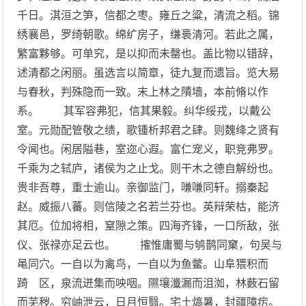
千日。淇洹之笋，信都之枣。雍丘之粱，清流之稻。锦
绣襄邑，罗绮朝歌。绵纩房子，缣裛清河。若此之属，
繁富夥够。可单究，是以抑而未罄也。盖比物以错辞，
述清都之闲丽。虽选言以简章，徒九复而遗旨。览大易
与春秋，判殊隐而一致。末上林之隤墙，本前脩以作
系。 其军容弗犯，信其果毅。纠华绥戎，以戴公
室。元勋配管敬之绩，歌锺析邦君之肆。则魏绛之贤有
令闻也。闲居隘巷，室迩心遐。富仁宠义，职竞弗罗。
千乘为之轼庐，诸侯为之止戈。则干木之德自解纷也。
贵非吾尊，重士逾山。亲御监门，嗛嗛同轩。搦秦起
赵。威振八蕃。则信陵之名若兰芬也。英辩荣枯，能济
其厄。位加将相，窒隙之策。四海齐锋，一口所敌，张
仪、张禄亦足云也。 搉惟庸蜀与鸲鹊同窠，句吴与
黾同穴。一自以为禽鸟，一自以为鱼鳖。山阜猥积而
踦 区，泉流迸集而咉咽。隰壤瀸漏而沮洳，林薮石留
而芜秽。穷岫泄云，日月恒翳。宅土熇暑，封疆障疠。