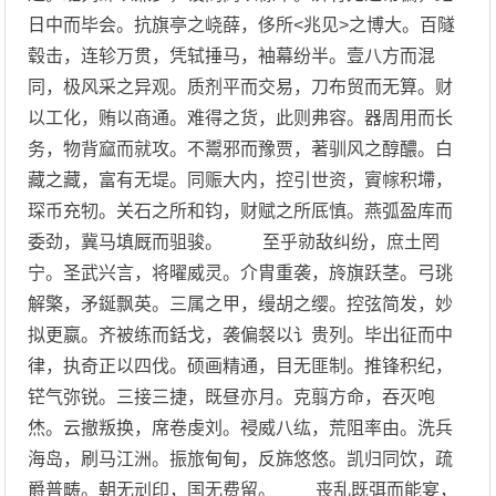
日中而毕会。抗旗亭之峣薛，侈所<兆见>之博大。百隧
毂击，连轸万贯，凭轼捶马，袖幕纷半。壹八方而混
同，极风采之异观。质剂平而交易，刀布贸而无算。财
以工化，贿以商通。难得之货，此则弗容。器周用而长
务，物背窳而就攻。不鬻邪而豫贾，著驯风之醇醲。白
藏之藏，富有无堤。同赈大内，控引世资，賨幏积墆，
琛币充牣。关石之所和钧，财赋之所厎慎。燕弧盈库而
委劲，冀马填厩而驵骏。 至乎勍敌纠纷，庶土罔
宁。圣武兴言，将曜威灵。介胄重袭，旍旗跃茎。弓珧
解檠，矛鋋飘英。三属之甲，缦胡之缨。控弦简发，妙
拟更嬴。齐被练而銛戈，袭偏裻以讠贵列。毕出征而中
律，执奇正以四伐。硕画精通，目无匪制。推锋积纪，
铓气弥锐。三接三捷，既昼亦月。克翦方命，吞灭咆
烋。云撤叛换，席卷虔刘。祲威八纮，荒阻率由。洗兵
海岛，刷马江洲。振旅甸甸，反旆悠悠。凯归同饮，疏
爵普畴。朝无刓印，国无费留。 丧乱既弭而能宴，