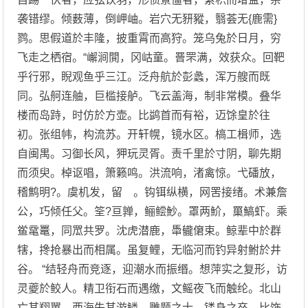
袭错缪。倾薮薄，倒岬岫。岩穴无豜豵，翳荟无{鹿需}
鹨。思假道於丰隆，披重霄而高狩。笼乌兔於日月，穷
飞走之栖宿。“嶰涧閴，冈岵童。罾罘满，效获众。回靶
乎行邪，睨观鱼乎三江。泛舟航於彭蠡，浑万艘而既
同。弘舸连舳，巨槛接舻。飞云盖海，制非常模。叠华
楼而岛跱，时仿於方壶。比鹢首而有裕，迈馀皇於往
初。张组帏，构流苏。开轩幌，镜水区。槁工楫师，选
自闽禺。习御长风，狎玩灵胥。责千里於寸阴，聊先期
而须臾。棹讴唱，箫籁鸣。洪流响，渚禽惊。弋磻放，
稽鹪明?。虞机发，留 。钩铒纵横，网罟接绪。术兼詹
公，巧倾任父。筌?亘亸，鲡鲿魦。罩两魪，罺鰝虾。乘
鲎鼋鼍，同罛共罗。沈虎潜鹿，馽龓僒束。鲸辈中於群
犗，搀抢暴出而相属。虽复鲤，无临河而钓异射鲋於井
谷。 “结轻舟而竞逐，迎潮水而振缗。想萍实之复形，访
灵夔於鲛人。精卫衔石而遇缴，文鳐夜飞而触纶。北山
亡其翔翼，西海失其游鳞。雕题之士，镂身之卒。比饰