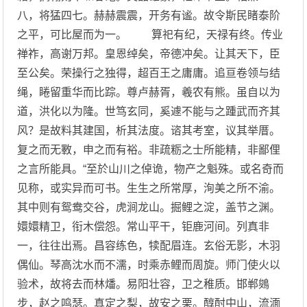
八，将猛四七。赫赫震震，开务有谧。故令斯民睹泰阶
之平，可比屋而为一。 算祀有纪，天禄有终。传业
禅祚，高谢万邦。皇恩绰矣，帝德冲矣。让其天下，臣
至公矣。荣操行之独得，超百王之庸庸。追亘卷领与结
绳，睠留重华而比踪。尊卢赫胥，羲农有熊。虽自以为
道，洪化以为隆。世笃玄同，奚遽不能与之踵武而齐其
风？是故料其建国，析其法度。谘其考室，议其举厝。
复之而无斁，申之而有裕。非疏粝之士所能精，非鄙俚
之言所能具。“至於山川之倬诡，物产之魁殊。或名奇而
见称，或实异而可书。生生之所常厚，洵美之所不渝。
其中则有鸳鸯交谷，虎涧龙山。掘鲤之淀，盖节之渊。
嬛嬛精卫，衔木偿怨。常山平干，钜鹿河间。列真非
一，往往出焉。昌容练色，犊配眉连。玄俗无影，木羽
偶仙。琴高沈水而不濡，时乘赤鲤而周旋。师门使火以
验术，故将去而林燔。易阳壮容，卫之稚质。邯郸鵕
步，赵之鸣瑟。真定之梨，故安之栗。醇酎中山，流湎