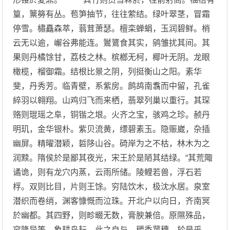
篁，篻簩有丛。苞笋抽节，往往萦结。绿叶翠茎，冒霜
停雪。橚矗森萃，蓊茸萧瑟。檀栾蝉蜎，玉润碧鲜。梢
云无以逾，嶰谷弗能连。鸑鷟食其实，鹓雏扰其间。其
果则丹橘馀甘，荔枝之林。槟榔无柯，椰叶无阴。龙眼
橄榄，榴御霜。结根比景之阴，列挺衡山之阳。素华
斐，丹秀芳。临青壁，系紫房。鹧鸪南翥而中留，孔雀
綷羽以翱翔。山鸡归飞而来栖，翡翠列巢以重行。其琛
赂则琨瑶之阜，铜锴之垠。火齐之宝，骇鸡之珍。赪丹
明玑，金华银朴。紫贝流黄，缥碧素玉。隐赈崴，杂插
幽屏。精曜潜颖，硩陊山谷。碕岸为之不枯，林木为之
润黩。隋侯於是鄙其夜光，宋王於是陋其结绿。“其荒陬
谲诡，则有龙穴内蒸，云雨所储。陵鲤若兽，浮石若
桴。双则比目，片则王馀。穷陆饮木，极沈水居。泉室
潜织而卷绡，渊客慷慨而泣珠。开北户以向日，齐南冥
於幽都。其四野，则畛畷无数，膏腴兼倍。原隰殊品，
窊隆异等。象耕鸟耘，此之自与。穱秀菰穗，於是乎