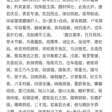
巷；矜其宴居，则珠服玉馔。趫材悍壮，此焉比庐。捷
若庆忌，勇若专诸。危冠而出，竦剑而趋。扈带鲛函，
扶揄属镂藏鍦於人，去<盾戈>自闾。家有鹤膝，户有犀
渠。军容蓄用，器械兼储。吴钩越棘，纯钧湛卢。戎车
盈於石城，戈船掩乎江湖。 “露往霜来，日月其除。
草木节解，鸟兽腯肤。观鹰隼，诫征夫。坐组甲，建祀
姑。命官帅而拥铎，将校猎乎具区。乌浒狼荒，夫南西
屠。儋耳黑齿之酋，金邻象郡之渠。戊矞，靸霅警捷，
先驱前涂。俞骑骋路，指南司方。出车槛槛，被练锵
锵。吴王乃巾玉辂，轺骕骦。旗鱼须，常重光。摄乌
号，佩干将。羽旄扬蕤，雄戟耀芒。贝胄象弭，织文鸟
章。六军袀服，四骐龙骧。峭格周施，罿罻普张。罼鶒
琐结，罠氾连纲。阹以九疑，御以沅湘。輶轩蓼扰，彀
骑炜煌。袒裼徒搏，拔距投石之部。猿臂骿胁，狂趭犷
猤。鹰瞵鹗视，じす翊。若离若合者，相与腾跃乎莽
之野。干卤殳鋋，旸夷勃卢之旅。长<矛殳>短兵，直发