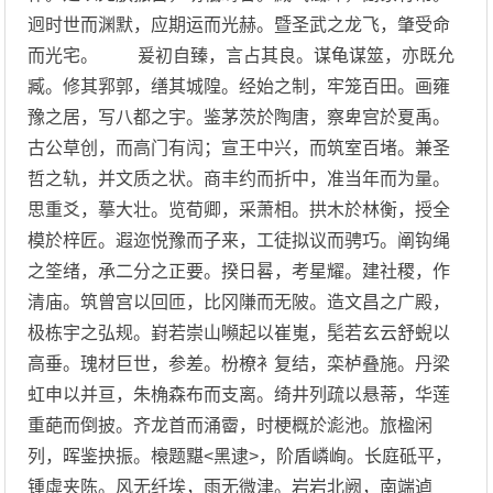
迥时世而渊默，应期运而光赫。暨圣武之龙飞，肇受命
而光宅。 爰初自臻，言占其良。谋龟谋筮，亦既允
臧。修其郛郭，缮其城隍。经始之制，牢笼百田。画雍
豫之居，写八都之宇。鉴茅茨於陶唐，察卑宫於夏禹。
古公草创，而高门有闶；宣王中兴，而筑室百堵。兼圣
哲之轨，并文质之状。商丰约而折中，准当年而为量。
思重爻，摹大壮。览荀卿，采萧相。拱木於林衡，授全
模於梓匠。遐迩悦豫而子来，工徒拟议而骋巧。阐钩绳
之筌绪，承二分之正要。揆日晷，考星耀。建社稷，作
清庙。筑曾宫以回匝，比冈隒而无陂。造文昌之广殿，
极栋宇之弘规。崶若崇山嚬起以崔嵬，髧若玄云舒蜺以
高垂。瑰材巨世，参差。枌橑衤复结，栾栌叠施。丹梁
虹申以并亘，朱桷森布而支离。绮井列疏以悬蒂，华莲
重葩而倒披。齐龙首而涌霤，时梗概於滮池。旅楹闲
列，晖鉴抰振。榱题黮<黑逮>，阶盾嶙峋。长庭砥平，
锺虡夹陈。风无纤埃，雨无微津。岩岩北阙，南端逌