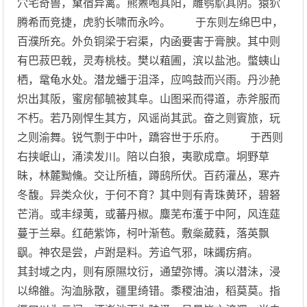
穴宅奇兽，窠宿异禽。熊罴咆其阳，雕鹗鴥其阴。猿狖
腾希而竞捷，虎豹长啸而永吟。 于东则左绵巴中，
百濮所充。外负铜梁于宕渠，内函要害于膏腴。其中则
有巴菽巴戟，灵寿桃枝。樊以蒩圃，滨以盐池。蟞蛦山
栖，鼋龟水处。潜龙蟠于沮泽，应鸣鼓而兴雨。丹沙赩
炽出其阪，蜜房郁毓被其阜。山图采而得道，赤斧服而
不朽。若乃刚悍生其方，风谣尚其武。奋之则賨旅，玩
之则渝舞。锐气剽于中叶，蹻容世于乐府。 于西则
右挟岷山，涌渎发川。陪以白狼，夷歌成章。坰野草
昧，林麓黝儵。交让所植，蹲鸱所伏。百药灌丛，寒卉
冬馥。异类众伙，于何不育？其中则有青珠黄环，碧砮
芒消。或丰绿荑，或蕃丹椒。麋芜布濩于中阿，风连莚
蔓于兰皋。红葩紫饰，柯叶渐苞。敷橤葳蕤，落英飘
飖。神农是尝，卢跗是料。芳追气邪，味蠲疠痟。
其封域之内，则有原隰坟衍，通望弥博。演以潜沬，浸
以绵雒。沟洫脉散，疆里绮错。黍稷油油，稻莫莫。指