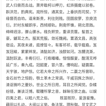
武人归兽而去战。萧斧戢柯以柙刃，虹旍摄麾以就卷。
斟洪范，酌典宪。观所恒，通其变。上垂拱而司契，下
缘督而自劝。道来斯贵，利往则贱。囹圄寂寥，京庾流
衍。於时东鳀即序，西倾顺轨。荆南怀憓，朔北思韪。
绵绵迥涂，骤山骤水。襁负赆贽，重译贡篚。髽首之
豪，鐻耳之杰。服其荒服。敛衽魏阙。置酒文昌，高张
宿设。其夜未遽，庭燎晢々。有客祁祁，载华载裔。岌
岌冠縰，累累辫发。清酤如济，浊醪如河。冻醴流澌，
温酎跃波。丰肴衍衍，行庖皤皤。愔愔醧宴，酣湑无哗
延广乐，奏九成。冠韶夏，冒六茎。傮响起，疑震霆。
天宇骇，地庐惊。亿若大帝之所兴作，二嬴之所曾聆。
金石丝竹之恒韵，匏土革木之常调。干戚羽旄之饰好，
清讴微吟之要妙。世业之所日用，耳目之所闻觉。杂糅
纷错，兼该泛博。鞮鞻所掌之音，韎昧任禁之曲。以娱
四夷之君，以睦八荒之俗。 既苗既狩，爰游爰豫。
藉田以礼动，大阅以义举。备法驾，理秋御。显文武之