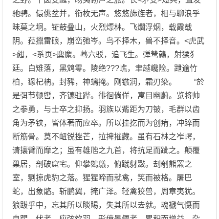
驰骋。儇佻坌并，衔枚无声。悠悠旆旌者，相与聊浪乎
昧莫之坰。钲鼓叠山，火烈熛林。飞爓浮烟，载霞载
阴。菈擸雷硠，崩峦弛岑。鸟不择木，兽不择音。<虎武
>甝，<系页>麋麖。蓦六驳，追飞生。弹鸶鶁，射猱犭
廷。白雉落，黑鸩零。陵绝???嶕，聿越巉险。跇逾竹
柏，猭杞柟。封豨，神螭掩。刚镞润，霜刃染。 “於
是弭节顿辔，齐镳驻跸。徘徊倘佯，寓目幽蔚。览将帅
之拳勇，与士卒之抑扬。羽族以觜距为刀铍，毛群以齿
角为矛铗，皆体著而应卒。所以挂扢而为创痏，冲踤而
断筋骨。莫不衄锐挫芒，拉捭摧藏。虽有石林之岝崿，
请攘臂而靡之；虽有雄虺之九首，将抗足而跐之。颠覆
巢居，剖破窟宅。仰攀鵕鸃，俯蹴豺敠。刦剞熊罴之
室，剽掠虎豹之落。猩猩啼而就禽，笑而被格。屠巴
蛇，出象骼。斩鹏翼，掩广泽。轻禽狡兽，周章夷犹。
狼跋乎中，忘其所以睒睗，失其所以去就。魂褫气慑而
自踢 伏者，应弦饮羽，形偾景僵者，累积而增益，杂