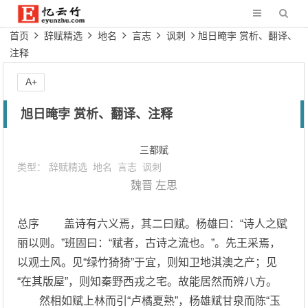
首页
辞赋精选
地名
言志
讽刺
旭日晻孛 赏析、翻译、
注释
A+
旭日晻孛 赏析、翻译、注释
三都赋
类型：
辞赋精选
地名
言志
讽刺
魏晋
左思
总序 盖诗有六义焉，其二曰赋。杨雄曰：“诗人之赋
丽以则。”班固曰：“赋者，古诗之流也。”。先王采焉，
以观土风。见“绿竹猗猗”于宜，则知卫地淇澳之产；见
“在其版屋”，则知秦野西戎之宅。故能居然而辨八方。
然相如赋上林而引“卢橘夏熟”，杨雄赋甘泉而陈“玉