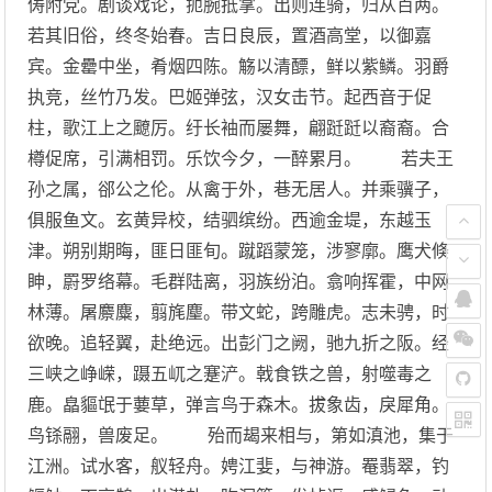
俦附党。剧谈戏论，扼腕抵掌。出则连骑，归从百两。
若其旧俗，终冬始春。吉日良辰，置酒高堂，以御嘉
宾。金罍中坐，肴烟四陈。觞以清醥，鲜以紫鳞。羽爵
执竞，丝竹乃发。巴姬弹弦，汉女击节。起西音于促
柱，歌江上之飉厉。纡长袖而屡舞，翩跹跹以裔裔。合
樽促席，引满相罚。乐饮今夕，一醉累月。 若夫王
孙之属，郤公之伦。从禽于外，巷无居人。并乘骥子，
俱服鱼文。玄黄异校，结驷缤纷。西逾金堤，东越玉
津。朔别期晦，匪日匪旬。蹴蹈蒙笼，涉寥廓。鹰犬倏
眒，罻罗络幕。毛群陆离，羽族纷泊。翕响挥霍，中网
林薄。屠麖麋，翦旄麈。带文蛇，跨雕虎。志未骋，时
欲晚。追轻翼，赴绝远。出彭门之阙，驰九折之阪。经
三峡之峥嵘，蹑五屼之蹇浐。戟食铁之兽，射噬毒之
鹿。皛貙氓于葽草，弹言鸟于森木。拔象齿，戾犀角。
鸟铩翮，兽废足。 殆而朅来相与，第如滇池，集于
江洲。试水客，舣轻舟。娉江婓，与神游。罨翡翠，钓