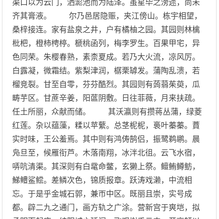
渠口以为云门，洒滮池而为陆泽。虽星毕之滂遝，尚未
齐其膏液。 尔乃邑居隐赈，夹江傍山。栋宇相望，
桑梓接连。家有盐泉之井，户有橘柚之园。其园则林檎
枇杷，橙柿梬楟。榹桃函列，梅李罗生。百果甲宅，异
色同荣。朱樱春熟，素柰夏成。若乃大火流，凉风厉。
白露凝，微霜结。紫梨津润，樼栗罅发。蒲陶乱溃，若
榴竞裂。甘至自零，芬芬酷烈。其园则有蒟蒻茱萸，瓜
畴芋区。甘蔗辛姜，阳蓲阴敷。日往菲薇，月来扶疏。
任土所丽，众献而储。 其沃瀛则有攒蒋丛蒲，绿菱
红莲。杂以蕴藻，糅以苹蘩。总茎柅柅，裛叶蓁蓁。蕡
实时味，王公羞焉。其中则有鸿俦鹄侣，振鹭鹈鹕。晨
凫旦至，候雁衔芦。木落南翔，冰泮北徂。云飞水宿，
哢吭清渠。其深则有白鼋命鳖，玄獭上祭。鳣鲔鳟鲂，
鮷鳢鲨鲿。差鳞次色，锦质报章。跃涛戏濑，中流相
忘。于是乎金城石郭，兼帀中区。既丽且崇，实号成
都。辟二九之通门，画方轨之广涂。营新宫于爽垲，拟