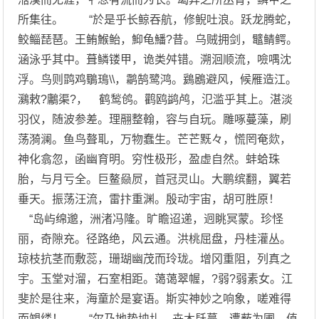
所集往。 “於是乎长鲸吞航，修鲵吐浪。跃龙腾蛇，
鲛鲻琵琶。王鲔鯸鲐，鮣龟鱕?昔。乌贼拥剑，鼊鲭鳄。
涵泳乎其中。葺鳞镂甲，诡类舛错。溯洄顺流，噞喁沈
浮。鸟则鹍鸡鸀鳿\\，鹴鹄鹭鸿。鶢鶋避风，候雁造江。
鸂敕?鷛渠?， 鹤鹙鸧。鹳鸥鹢鸬，氾滥乎其上。湛淡
羽仪，随波参差。理翮整翰，容与自玩。雕啄蔓藻，刷
荡漪澜。鱼鸟聱耴，万物蠢生。芒芒黖々，慌罔奄欻，
神化翕忽，函幽育明。穷性极形，盈虚自然。蚌蛤珠
胎，与月亏全。巨鳌赑屃，首冠灵山。大鹏缤翻，翼若
垂天。振荡汪流，雷抃重渊。殷动宇宙，胡可胜原！
“岛屿绵邈，洲渚冯隆。旷瞻迢递，迥眺冥蒙。珍怪
丽，奇隙充。径路绝，风云通。洪桃屈盘，丹桂灌丛。
琼枝抗茎而敷蕊，珊瑚幽茂而玲珑。增冈重阻，列真之
宇。玉堂对溜，石室相距。蔼蔼翠幄，?弱?弱素女。江
斐於是往来，海童於是宴语。斯实神妙之响象，嗟难得
而覙缕！ “尔乃地势坱圠，卉木镺蔓。遭薮为圃，值