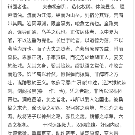
辩囿者也。 夫泰极剖判，造化权舆。体兼昼夜，理
包清浊。流而为江海，结而为山岳。列宿分其野，荒裔
带其隅。岩冈潭渊，限蛮隔夷，峻危之窍也。蛮陬夷
落，译导而通，鸟兽之氓也。正位居体者，以中夏为
喉，不以边垂为襟也。长世字甿者，以道德为藩，不以
袭险为屏也。而子大夫之贤者，尚弗曾庶翼等威，附丽
皇极。思禀正朔，乐率贡职。而徒务於诡随匪人，宴安
於绝域。荣其文身，骄其险棘。缪默语之常伦，牵胶言
而逾侈。饰华离以矜然，假倔彊而攘臂。非醇粹之方
壮，谋踳驳於王义。孰愈寻靡{艹汧}於中逵，造沐猴於棘
刺。剑阁虽嶚(嶚 一作：险)，凭之者蹶，非所以深根固
蒂也。洞庭虽濬，负之者北，非所以爱人治国也。彼桑
榆之末光，逾长庚之初辉。况河冀之爽垲，与江介之湫
湄。故将语子以神州之略，赤县之畿。魏都之卓荦，六
合之枢机。 于时运距阳九，汉网绝维。奸回内赑，
兵缠紫微。翼翼京室，眈眈帝宇，巢焚原燎，变为煨