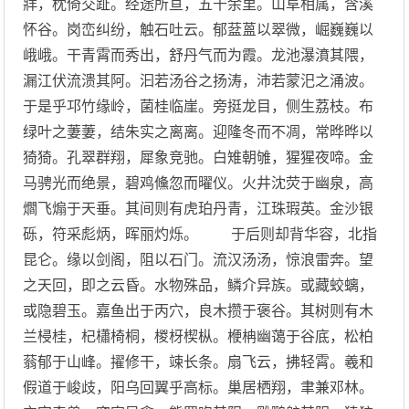
牂，枕倚交趾。经途所亘，五千余里。山阜相属，含溪
怀谷。岗峦纠纷，触石吐云。郁葐蒕以翠微，崛巍巍以
峨峨。干青霄而秀出，舒丹气而为霞。龙池瀑濆其隈，
漏江伏流溃其阿。汩若汤谷之扬涛，沛若蒙汜之涌波。
于是乎邛竹缘岭，菌桂临崖。旁挺龙目，侧生荔枝。布
绿叶之萋萋，结朱实之离离。迎隆冬而不凋，常晔晔以
猗猗。孔翠群翔，犀象竞驰。白雉朝雊，猩猩夜啼。金
马骋光而绝景，碧鸡儵忽而曜仪。火井沈荧于幽泉，高
爓飞煽于天垂。其间则有虎珀丹青，江珠瑕英。金沙银
砾，符采彪炳，晖丽灼烁。 于后则却背华容，北指
昆仑。缘以剑阁，阻以石门。流汉汤汤，惊浪雷奔。望
之天回，即之云昏。水物殊品，鳞介异族。或藏蛟螭，
或隐碧玉。嘉鱼出于丙穴，良木攒于褒谷。其树则有木
兰梫桂，杞櫹椅桐，椶枒楔枞。楩柟幽蔼于谷底，松柏
蓊郁于山峰。擢修干，竦长条。扇飞云，拂轻霄。羲和
假道于峻歧，阳乌回翼乎高标。巢居栖翔，聿兼邓林。