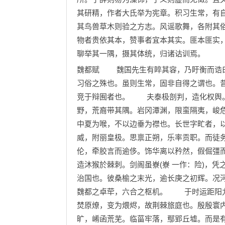
其研精，作者大氐举为宪章。积习生常，有
其鸟兽草木则验之方志。风谣歌舞，各附其
物者贵依其本，赞事者宜本其实。匪本匪实
聊举其一隅，摄其体统，归诸诂训焉。
魏都赋 魏国先生有睟其容，乃盱衡而诰曰
习俗之殊也。虽则生常，固非自得之谓也。
竞于辩囿者也。 夫泰极剖判，造化权舆。
野，荒裔带其隅。岩冈潭渊，限蛮隔夷，峻
中夏为喉，不以边垂为襟也。长世字甿者，
威，附丽皇极。思禀正朔，乐率贡职。而徒
伦，牵胶言而逾侈。饰华离以矜然，假倔彊而
造沐猴於棘刺。剑阁虽嶚(嶚 一作：险)，
治国也。彼桑榆之末光，逾长庚之初辉。况
魏都之卓荦，六合之枢机。 于时运距阳九
焚原燎，变为煨烬，故荆棘旅庭也。殷殷寰
旷，崤函荒芜。临菑牢落，鄢郢丘墟。而是