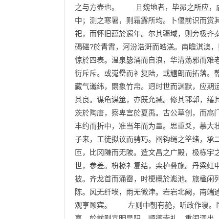
之与方壶也。 且魏地者，毕昴之所应，虞
中；测之寒暑，则霜露所均。卜偃前识而赏
祀，而怀旧蕴於遐年。尔其疆域，则旁极齐
碣碪?於青霄，河汾浩涆而皓溔。南瞻淇澳
惊於四表。温泉毖涌而自浪，华清荡邪而难
衍斥斥。或嵬罍而衤复陆，或黋朗而拓落。
藏气谶纬，閟象竹帛。迥时世而渊默，应期
其良。谋龟谋筮，亦既允臧。修其郛郭，缮
茨於陶唐，察卑宫於夏禹。古公草创，而高
丰约而折中，准当年而为量。思重爻，摹大
子来，工徒拟议而骋巧。阐钩绳之筌绪，承
匝，比冈隒而无陂。造文昌之广殿，极栋宇
世，参差。枌橑衤复结，栾栌叠施。丹梁虹
披。齐龙首而涌霤，时梗概於滮池。旅楹闲列
陈。风无纤埃，雨无微津。岩岩北阙，南端
观享颐宾。 左则中朝有赩，听政作寝。匪
禀。於前则宣明显阳，顺德崇礼。重闱洞出