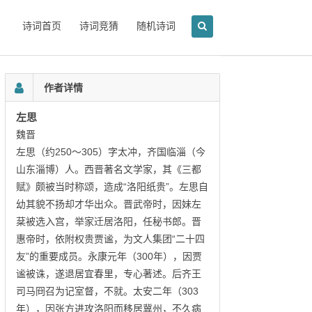
诗词首页
诗词竞猜
随机诗词
作者详情
左思
魏晋
左思（约250～305）字太冲，齐国临淄（今
山东淄博）人。西晋著名文学家，其《三都
赋》颇被当时称颂，造成“洛阳纸贵”。左思自
幼其貌不扬却才华出众。晋武帝时，因妹左
棻被选入宫，举家迁居洛阳，任秘书郎。晋
惠帝时，依附权贵贾谧，为文人集团“二十四
友”的重要成员。永康元年（300年），因贾
谧被诛，遂退居宜春里，专心著述。后齐王
司马冏召为记室督，不就。太安二年（303
年），因张方进攻洛阳而移居冀州，不久病