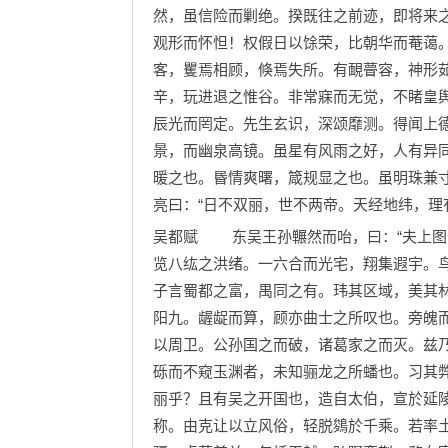
然，虽信险而剿绝。揆既往之前迹，即将来
观形而怀怛！权假日以馀荣，比朝华而菴蔼
客，矍焉相顾，倏焉失所。有靦瞢容，神形
辛，玩进退之惟谷。非常寐而无觉，不睹皇
辰光而罔定。先生玄识，深颂靡测。得闻上
景，而幽泉高镜。虽星有风雨之好，人有异
暖之也。昬情爽曙，箴规显之也。虽明珠兼
亮曰：“日不双丽，世不两帝。天经地纬，理
吴都赋 东吴王孙冁然而咍，曰：“夫上图
览八纮之洪绪。一六合而光宅，翔集遐宇。
子言蜀都之富，禺同之有。玮其区域，美其
阳九。龌龊而算，顾亦曲士之所叹也。旁魄
以周卫。公孙国之而破，诸葛家之而灭。兹
砾而不窥玉渊者，未知骊龙之所蟠也。习其
丽乎？且有吴之开国也，造自太伯，宣於延
称。由克让以立风俗，轻脱鵕於千乘。若率