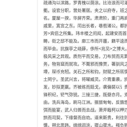
疏通沟以滨路，罗青槐以荫涂。比沧浪而可
衢。设官分职，营处署居。夹之以府寺，班
名。厦屋一揆，华屏齐荣。肃肃阶，重门再
戚里，寘宫之东。闬出长者，巷苞诸公。都
芳>宾侣之所集。玮丰楼之闬闳，起建安而
畴，街之邸不能及。廓三市而开廛，籍平逵
而毕会。抗旗亭之峣薛，侈所<兆见>之博大
极风采之异观。质剂平而交易，刀布贸而无
务，物背窳而就攻。不鬻邪而豫贾，著驯风
墆，琛币充牣。关石之所和钧，财赋之所厎
土罔宁。圣武兴言，将曜威灵。介胄重袭，
发，妙拟更嬴。齐被练而銛戈，袭偏裻以讠
锋积纪，铓气弥锐。三接三捷，既昼亦月。
由。洗兵海岛，刷马江洲。振旅甸甸，反旆
弭而能宴，武人归兽而去战。萧斧戢柯以柙
拱而司契，下缘督而自劝。道来斯贵，利往
憓，朔北思韪。绵绵迥涂，骤山骤水。襁负