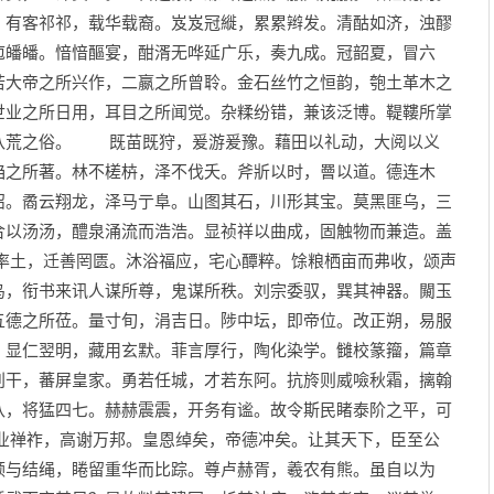
。有客祁祁，载华载裔。岌岌冠縰，累累辫发。清酤如济，浊醪
庖皤皤。愔愔醧宴，酣湑无哗延广乐，奏九成。冠韶夏，冒六
若大帝之所兴作，二嬴之所曾聆。金石丝竹之恒韵，匏土革木之
世业之所日用，耳目之所闻觉。杂糅纷错，兼该泛博。鞮鞻所掌
八荒之俗。 既苗既狩，爰游爰豫。藉田以礼动，大阅以义
驺之所著。林不槎枿，泽不伐夭。斧斨以时，罾以道。德连木
沼。矞云翔龙，泽马亍阜。山图其石，川形其宝。莫黑匪乌，三
合以汤汤，醴泉涌流而浩浩。显祯祥以曲成，固触物而兼造。盖
土，迁善罔匮。沐浴福应，宅心醰粹。馀粮栖亩而弗收，颂声
鸟，衔书来讯人谋所尊，鬼谋所秩。刘宗委驭，巽其神器。闚玉
五德之所莅。量寸旬，涓吉日。陟中坛，即帝位。改正朔，易服
。显仁翌明，藏用玄默。菲言厚行，陶化染学。雠校篆籀，篇章
别干，蕃屏皇家。勇若任城，才若东阿。抗旍则威噞秋霜，摛翰
八，将猛四七。赫赫震震，开务有谧。故令斯民睹泰阶之平，可
禅祚，高谢万邦。皇恩绰矣，帝德冲矣。让其天下，臣至公
领与结绳，睠留重华而比踪。尊卢赫胥，羲农有熊。虽自以为