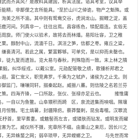
踵武而齐其风？是故料其建国，析其法度。谘其考室，议其举
所能精，非鄙俚之言所能具。“至於山川之倬诡，物产之魁殊。或
，洵美之所不渝。其中则有鸳鸯交谷，虎涧龙山。掘鲤之淀，盖
钜鹿河间。列真非一，往往出焉。昌容练色，犊配眉连。玄俗无
而周旋。师门使火以验术，故将去而林燔。易阳壮容，卫之稚
之栗。醇酎中山，流湎千日。淇洹之笋，信都之枣。雍丘之粱，
，缣裛清河。若此之属，繁富夥够。可单究，是以抑而未罄也。
章，徒九复而遗旨。览大易与春秋，判殊隐而一致。末上林之隤
毅。纠华绥戎，以戴公室。元勋配管敬之绩，歌锺析邦君之
心遐。富仁宠义，职竞弗罗。千乘为之轼庐，诸侯为之止戈。则
亲御监门，嗛嗛同轩。搦秦起赵。威振八蕃。则信陵之名若兰芬
之策。四海齐锋，一口所敌，张仪、张禄亦足云也。 搉惟庸
鸟，一自以为鱼鳖。山阜猥积而踦 区，泉流迸集而咉咽。隰壤
日月恒翳。宅土熇暑，封疆障疠。蔡莽螫剌，昆虫毒噬。汉罪流
无杼首，里罕耆耋。或魋髻而左言，或镂肤而钻发。或明发而嬥
戕害为艺。威仪所不摄，宪章所不缀。由重山之束厄，因长川之
幂，无异蛛蝥之网；弱卒琐甲，无异螳螂之卫。 与先世而常