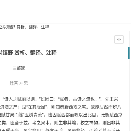
岳以镇野 赏析、翻译、注释
以镇野 赏析、翻译、注释
三都赋
魏晋
左思
诗人之赋丽以则。”班固曰：“赋者，古诗之流也。”。先王采
地淇澳之产；见“在其版屋”，则知秦野西戎之宅。故能居然而辨八
赋甘泉而陈“玉树青葱”，班固赋西都而叹以出比目，张衡赋西京
之类，匪啻于兹。考之果木，则生非其壤；校之神物，则出非其
夫玉卮无当，虽宝非用；侈言无验，虽丽非经。而论者莫不诋讦