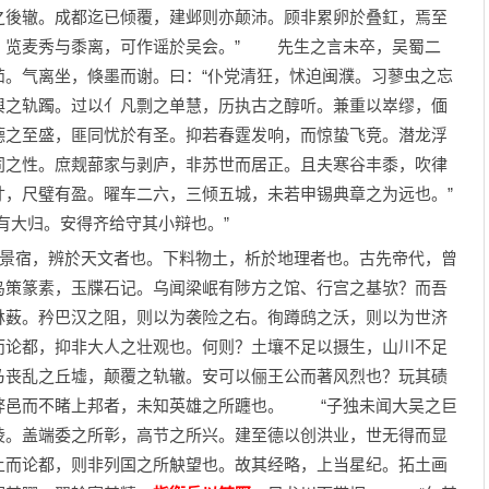
之後辙。成都迄已倾覆，建邺则亦颠沛。顾非累卵於叠釭，焉至
。览麦秀与黍离，可作谣於吴会。” 先生之言未卒，吴蜀二
茹。气离坐，倏墨而谢。曰：“仆党清狂，怵迫闽濮。习蓼虫之忘
舆之轨躅。过以亻凡剽之单慧，历执古之醇听。兼重以崒缪，偭
德之至盛，匪同忧於有圣。抑若春霆发响，而惊蛰飞竞。潜龙浮
同之性。庶觌蔀家与剥庐，非苏世而居正。且夫寒谷丰黍，吹律
寸，尺璧有盈。曜车二六，三倾五城，未若申锡典章之为远也。”
有大归。安得齐给守其小辩也。”
景宿，辨於天文者也。下料物土，析於地理者也。古先帝代，曾
鸟策篆素，玉牒石记。乌闻梁岷有陟方之馆、行宫之基欤？而吾
林薮。矜巴汉之阻，则以为袭险之右。徇蹲鸱之沃，则以为世济
而论都，抑非大人之壮观也。何则？土壤不足以摄生，山川不足
乃丧乱之丘墟，颠覆之轨辙。安可以俪王公而著风烈也？玩其碛
弊邑而不睹上邦者，未知英雄之所躔也。 “子独未闻大吴之巨
陵。盖端委之所彰，高节之所兴。建至德以创洪业，世无得而显
土而论都，则非列国之所觖望也。故其经略，上当星纪。拓土画