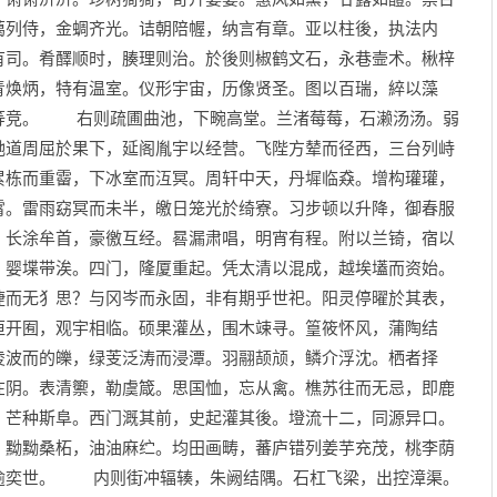
蔼列侍，金蜩齐光。诘朝陪幄，纳言有章。亚以柱後，执法内
有司。肴醳顺时，腠理则治。於後则椒鹤文石，永巷壸术。楸梓
青焕炳，特有温室。仪形宇宙，历像贤圣。图以百瑞，綷以藻
等竞。 右则疏圃曲池，下畹高堂。兰渚莓莓，石濑汤汤。弱
驰道周屈於果下，延阁胤宇以经营。飞陛方辇而径西，三台列峙
累栋而重霤，下冰室而沍冥。周轩中天，丹墀临猋。增构瓘瓘，
霄。雷雨窈冥而未半，皦日笼光於绮寮。习步顿以升降，御春服
。长涂牟首，豪徼互经。晷漏肃唱，明宵有程。附以兰锜，宿以
，婴堞带涘。四门，隆厦重起。凭太清以混成，越埃壒而资始。
捷而无犭思？与冈岑而永固，非有期乎世祀。阳灵停曜於其表，
垣开囿，观宇相临。硕果灌丛，围木竦寻。篁筱怀风，蒲陶结
凌波而的皪，绿芰泛涛而浸潭。羽翮颉颃，鳞介浮沈。栖者择
在阴。表清籞，勒虞箴。思国恤，忘从禽。樵苏往而无忌，即鹿
，芒种斯阜。西门溉其前，史起灌其後。墱流十二，同源异口。
。黝黝桑柘，油油麻纻。均田画畴，蕃庐错列姜芋充茂，桃李荫
逾奕世。 内则街冲辐辏，朱阙结隅。石杠飞梁，出控漳渠。