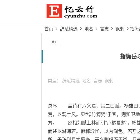
首页
辞赋精选
地名
言志
讽刺
指衡
A+
指衡岳
类型：
辞赋精选
地名
言志
讽刺
总序 盖诗有六义焉，其二曰赋。杨雄曰：“
焉，以观土风。见“绿竹猗猗”于宜，则知卫
方。 然相如赋上林而引“卢橘夏熟”，杨雄
而述以游海若。假称珍怪，以为润色，若斯
所。于辞则易为藻饰，于义则虚而无徵。且