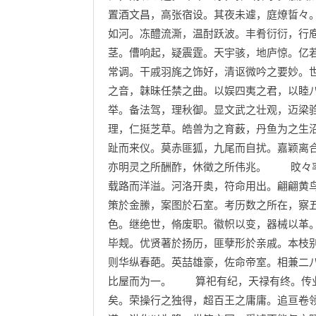
置酒文昌，高张宿设。其夜未遽，庭燎晢々
如河。冻醴流澌，温酎跃波。丰肴衍衍，行
茎。傮响起，疑震霆。天宇骇，地庐惊。亿
常调。干戚羽旄之饰好，清讴微吟之要妙。
之音，韎昧任禁之曲。以娱四夷之君，以睦
举。备法驾，理秋御。显文武之壮观，迈梁
理，仁挺芝草。皓兽为之育薮，丹鱼为之生
趾而来仪。莫赤匪狐，九尾而自扰。嘉颖离
亦明灵之所酬酢，休徵之所伟兆。 旼々率
载路而洋溢。河洛开奥，符命用出。翩翩黄
策於金縢，案图於石室。考历数之所在，察
色。继绝世，脩废职。徽帜以变，器械以革
毕觌。优贤著於扬历，匪孽形於亲戚。本枝
则华纵春葩。英喆雄豪，佐命帝室。相兼二
比屋而为一。 算祀有纪，天禄有终。传业
矣。荣操行之独得，超百王之庸庸。追亘卷