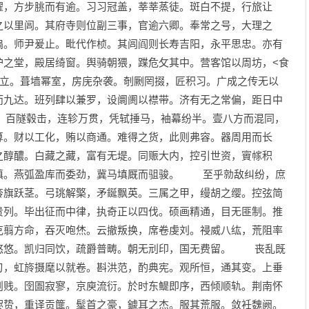
濯，方步朓而有逾。习习冠盖，莘莘蒸徒。斑白不提，行旅让
之以里闾。其府寺则位副三事，官逾六卿。奉常之号，大理之
扃。师尹爰止。毗代作桢。其闾阎则长寿吉阳，永平思忠。亦有
护之堂，殿居绮窗。舆骑朝猥，蹀危攵其中。营客馆以周坊，<食
首立。葺墙幂室，房庑杂袭。剞劂罔掇，匠积习。广成之传无以
而九达。班列肆以兼罗，设阛阓以襟带。济有无之常偏，距日中
。百隧毂击，连轸万贯，凭轼捶马，袖幕纷半。壹八方而混同，
算。财以工化，贿以商通。难得之货，此则弗容。器周用而长
之醇醲。白藏之藏，富有无堤。同赈大内，控引世资，賨幏积
慎。燕弧盈库而委劲，冀马填厩而驵骏。 至乎勍敌纠纷，庶
旍旗跃茎。弓珧解檠，矛鋋飘英。三属之甲，缦胡之缨。控弦简
贵列。毕出征而中律，执奇正以四伐。硕画精通，目无匪制。推
克翦方命，吞灭咆烋。云撤叛换，席卷虔刘。祲威八纮，荒阻率
悠悠。凯归同饮，疏爵普畴。朝无刓印，国无费留。 丧乱既
刃，虹旍摄麾以就卷。斟洪范，酌典宪。观所恒，通其变。上垂
则贱。囹圄寂寥，京庾流衍。於时东鳀即序，西倾顺轨。荆南怀
赆贽，重译贡篚。髽首之豪，鐻耳之杰。服其荒服。敛衽魏阙。