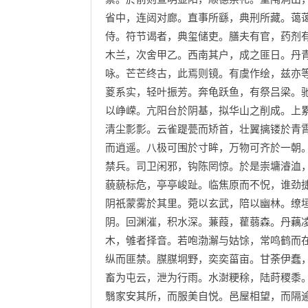
省中，连闼对廊。直事所繇，典刑所藏。蔼
侍。符节谒者，典玺储吏。膳夫有官，药剂
木兰，次舍甲乙。西南其户，成之匪日。丹
咏。芒芒终古，此焉则镜。有虞作绘，兹亦
葼系实，轻叶振芳。奔龟跃鱼，有祭吕梁。
以峥嵘。亢阳台於阴基，拟华山之削成。上
清尘彯彯。云雀踶甍而矫首，壮翼摛镂於青
而逍遥。八极可围於寸眸，万物可齐於一朝
禁兵。司卫闲邪，钩陈罔惊。於是崇墉濬洫
藐藐标危，亭亭峻趾。临焦原而不怳，谁劲
阴祇蒙雾於其里。菀以玄武，陪以幽林。缭
阴。回渊漼，积水深。蒹葭，雚蒻森。丹藕
木，雊者择音。若咆渤澥与姑馀，常鸣鹤而
纵而匪禁。腜腜坰野，奕奕菑亩。甘荼伊蠢
畜为屯云，泄为行雨。水澍粳稌，陆莳稷黍
翳家安其所，而服美自悦。邑屋相望，而隔