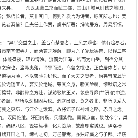
自来矣。 余既思摹二京而赋三都，其山川城邑则稽之地图，
俗；魁梧长者，莫非其旧。何则？发言为诗者，咏其所志也；美
，览者奚信？且夫任土作贡，虞书所著；辩物居方，周易所慎。
：“异乎交益之士，盖音有楚夏者，土风之乖也；情有险易者，
昔市南宜僚弄丸，而两家之难解。聊为吾子复玩德音，以释二客
体兼昼夜，理包清浊。流而为江海，结而为山岳。列宿分其
危之窍也。蛮陬夷落，译导而通，鸟兽之氓也。正位居体者，以
以道德为藩，不以袭险为屏也。而子大夫之贤者，尚弗曾庶翼等
务於诡随匪人，宴安於绝域。荣其文身，骄其险棘。缪默语之常
攘臂。非醇粹之方壮，谋踳驳於王义。孰愈寻靡{艹汧}於中逵，
凭之者蹶，非所以深根固蒂也。洞庭虽濬，负之者北，非所以爱人
河冀之爽垲，与江介之湫湄。故将语子以神州之略，赤县之畿。
，汉网绝维。奸回内赑，兵缠紫微。翼翼京室，眈眈帝宇，巢
内，绳绳八区，锋镝纵横，化为战场，故麋鹿寓城也。伊洛榛
有魏开国之日，缔构之初。万邑譬焉，亦独焠麋之与子都。培塿