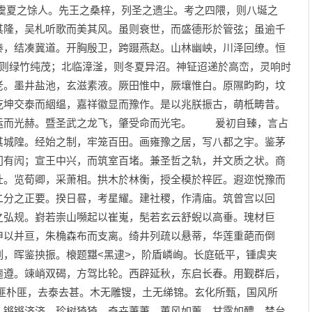
夏之馀人。先王之桑梓，列圣之遗尘。考之四隈，则八埏之
其隆，吴札听歌而美其风。虽则衰世，而盛德形於管弦；虽逾千
秦，结凑冀道。开胸殷卫，跨蹑燕赵。山林幽岟，川泽回缭。恒
，则绿竹纯茂；北临漳滏，则冬夏异沼。神钲迢递於高峦，灵响时
老。墨井盐池，玄滋素液。厥田惟中，厥壤惟白。原隰畇畇，坟
乾坤交泰而絪缊，嘉祥徽显而豫作。是以兆朕振古，萌柢畴昔。
运而光赫。暨圣武之龙飞，肇受命而光宅。 爰初自臻，言占
其城隍。经始之制，牢笼百田。画雍豫之居，写八都之宇。鉴茅
门有闶；宣王中兴，而筑室百堵。兼圣哲之轨，并文质之状。商
壮。览荀卿，采萧相。拱木於林衡，授全模於梓匠。遐迩悦豫而
二分之正要。揆日晷，考星耀。建社稷，作清庙。筑曾宫以回
之弘规。崶若崇山嚬起以崔嵬，髧若玄云舒蜺以高垂。瑰材巨
申以并亘，朱桷森布而支离。绮井列疏以悬蒂，华莲重葩而倒
，晖鉴抰振。榱题黮<黑逮>，阶盾嶙峋。长庭砥平，锺虡夹
逌遵。竦峭双碣，方驾比轮。西辟延秋，东启长春。用觐群后，
朴匪，去泰去甚。木无雕锼，土无绨锦。玄化所甄，国风所
，锵锵济济。珍树猗猗，奇卉萋萋。蕙风如薰，甘露如醴。禁台