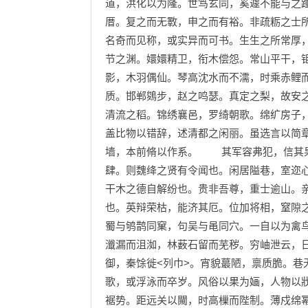
道，洪化以为隆。世笃玄同，奚遽不能与之
厝。复之而无斁，申之而有裕。非疏粝之士
名奇而见称，或实异而可书。生生之所常厚
节之渊。嬛嬛精卫，衔木偿怨。常山平干，
影，木羽偶仙。琴高沈水而不濡，时乘赤鲤
质。邯郸鵕步，赵之鸣瑟。真定之梨，故安
清流之稻。锦绣襄邑，罗绮朝歌。绵纩房子
盖比物以错辞，述清都之闲丽。虽选言以简
墙，本前脩以作系。 其军容弗犯，信其果
肆。则魏绛之贤有令闻也。闲居隘巷，室迩
干木之德自解纷也。贵非吾尊，重士逾山。
也。英辩荣枯，能济其厄。位加将相，窒隙
蜀与鸲鹊同窠，句吴与黾同穴。一自以为禽
瀸漏而沮洳，林薮石留而芜秽。穷岫泄云，
御，秦馀徙<列巾>。宵貌蕞陋，禀质脆。巷
歌，或浮泳而卒岁。风俗以果为婳，人物以
裾势。距远关以闚，时高樔而陛制。薄戍绵