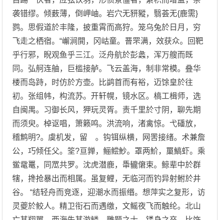
袭错缪。倾薮薄，倒岬岫。岩穴无豜豵，翳荟无{鹿需}
鹨。思假道於丰隆，披重霄而高狩。笼乌兔於日月，穷
飞走之栖宿。“嶰涧閴，冈岵童。罾罘满，效获众。回靶
乎行邪，睨观鱼乎三江。泛舟航於彭蠡，浑万艘而既
同。弘舸连舳，巨槛接舻。飞云盖海，制非常模。叠华
楼而岛跱，时仿於方壶。比鹢首而有裕，迈馀皇於往
初。张组帏，构流苏。开轩幌，镜水区。槁工楫师，选
自闽禺。习御长风，狎玩灵胥。责千里於寸阴，聊先期
而须臾。棹讴唱，箫籁鸣。洪流响，渚禽惊。弋磻放，
稽鹪明?。虞机发，留 。钩铒纵横，网罟接绪。术兼詹
公，巧倾任父。筌?亘亸，鲡鲿魦。罩两魪，罺鰝虾。乘
鲎鼋鼍，同罛共罗。沈虎潜鹿，馽龓僒束。鲸辈中於群
犗，搀抢暴出而相属。虽复鲤，无临河而钓异射鲋於井
谷。 “结轻舟而竞逐，迎潮水而振缗。想萍实之复形，访
灵夔於鲛人。精卫衔石而遇缴，文鳐夜飞而触纶。北山
亡其翔翼，西海失其游鳞。雕题之士，镂身之卒。比饰