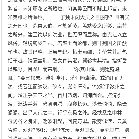
渊者，未知骊龙之所蟠也。习其弊邑而不睹上邦者，未
知英雄之所躔也。 “子独未闻大吴之巨丽乎？且有吴
之开国也，造自太伯，宣於延陵。盖端委之所彰，高节
之所兴。建至德以创洪业，世无得而显称。由克让以立
风俗，轻脱鵕於千乘。若率土而论都，则非列国之所觖
望也。故其经略，上当星纪。拓土画疆，卓荦兼并。包
括干越，跨蹑蛮荆。婺女寄其曜，翼轸寓其精。指衡岳
以镇野，目龙川而带坰。 “尔其山泽，则嵬嶷峣
屼，?婴冥郁岪。溃渱泮汗，滇氵眄淼漫。或涌川而开
渎，或吞江而纳汉。磈々，滮々涆々。?钦碒乎数州之
间，灌注乎天下之半。百川派别，归海而会。控清引
浊，混涛并濑。濆薄沸腾，寂寥长迈。濞焉汹汹，隐焉
潏潏。出乎大荒之中，行乎东极之外。经扶桑之中林，
包汤谷之滂沛。潮波汨起，回复万里。歊雾漨浡，云蒸
昏昧。泓澄?#91;，澒溶沆漾。莫测其深，莫究其广。澶
湉漠而无涯，牜怱有流而为长。朅异之所丛育，鳞甲之