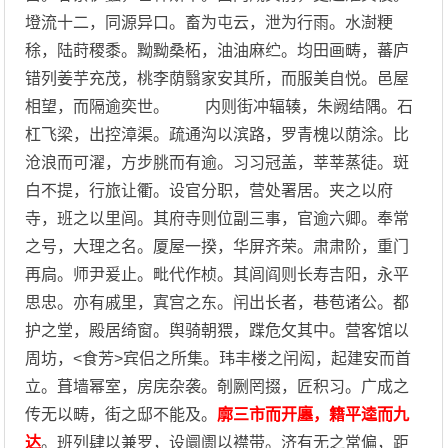
墱流十二，同源异口。畜为屯云，泄为行雨。水澍粳
稌，陆莳稷黍。黝黝桑柘，油油麻纻。均田画畴，蕃庐
错列姜芋充茂，桃李荫翳家安其所，而服美自悦。邑屋
相望，而隔逾奕世。 内则街冲辐辏，朱阙结隅。石
杠飞梁，出控漳渠。疏通沟以滨路，罗青槐以荫涂。比
沧浪而可濯，方步朓而有逾。习习冠盖，莘莘蒸徒。斑
白不提，行旅让衢。设官分职，营处署居。夹之以府
寺，班之以里闾。其府寺则位副三事，官逾六卿。奉常
之号，大理之名。厦屋一揆，华屏齐荣。肃肃阶，重门
再扃。师尹爰止。毗代作桢。其闾阎则长寿吉阳，永平
思忠。亦有戚里，寘宫之东。闬出长者，巷苞诸公。都
护之堂，殿居绮窗。舆骑朝猥，蹀危攵其中。营客馆以
周坊，<食芳>宾侣之所集。玮丰楼之闬闳，起建安而首
立。葺墙幂室，房庑杂袭。剞劂罔掇，匠积习。广成之
传无以畴，街之邸不能及。
廓三市而开廛，籍平逵而九
达
。班列肆以兼罗，设阛阓以襟带。济有无之常偏，距