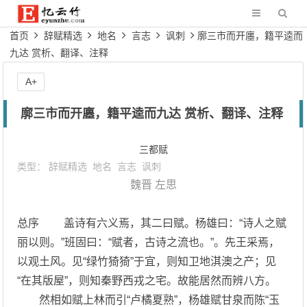
首页
辞赋精选
地名
言志
讽刺
廓三市而开廛，籍平逵而
九达 赏析、翻译、注释
A+
廓三市而开廛，籍平逵而九达 赏析、翻译、注释
三都赋
类型：
辞赋精选
地名
言志
讽刺
魏晋
左思
总序 盖诗有六义焉，其二曰赋。杨雄曰：“诗人之赋
丽以则。”班固曰：“赋者，古诗之流也。”。先王采焉，
以观土风。见“绿竹猗猗”于宜，则知卫地淇澳之产；见
“在其版屋”，则知秦野西戎之宅。故能居然而辨八方。
然相如赋上林而引“卢橘夏熟”，杨雄赋甘泉而陈“玉