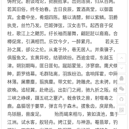
俦附党。剧谈戏论，扼腕抵掌。出则连骑，归从百两。
若其旧俗，终冬始春。吉日良辰，置酒高堂，以御嘉
宾。金罍中坐，肴烟四陈。觞以清醥，鲜以紫鳞。羽爵
执竞，丝竹乃发。巴姬弹弦，汉女击节。起西音于促
柱，歌江上之飉厉。纡长袖而屡舞，翩跹跹以裔裔。合
樽促席，引满相罚。乐饮今夕，一醉累月。 若夫王
孙之属，郤公之伦。从禽于外，巷无居人。并乘骥子，
俱服鱼文。玄黄异校，结驷缤纷。西逾金堤，东越玉
津。朔别期晦，匪日匪旬。蹴蹈蒙笼，涉寥廓。鹰犬倏
眒，罻罗络幕。毛群陆离，羽族纷泊。翕响挥霍，中网
林薄。屠麖麋，翦旄麈。带文蛇，跨雕虎。志未骋，时
欲晚。追轻翼，赴绝远。出彭门之阙，驰九折之阪。经
三峡之峥嵘，蹑五屼之蹇浐。戟食铁之兽，射噬毒之
鹿。皛貙氓于葽草，弹言鸟于森木。拔象齿，戾犀角。
鸟铩翮，兽废足。 殆而朅来相与，第如滇池，集于
江洲。试水客，舣轻舟。娉江婓，与神游。罨翡翠，钓