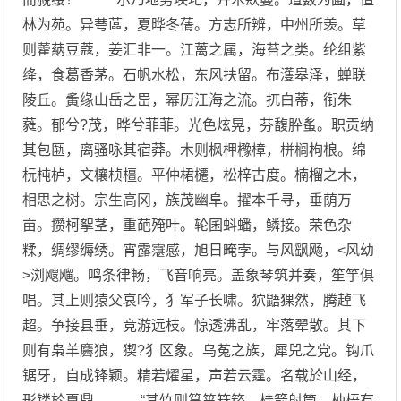
林为苑。异荂蓲，夏晔冬蒨。方志所辨，中州所羡。草
则藿蒳豆蔻，姜汇非一。江蓠之属，海苔之类。纶组紫
绛，食葛香茅。石帆水松，东风扶留。布濩皋泽，蝉联
陵丘。夤缘山岳之岊，幂历江海之流。扤白蒂，衔朱
蕤。郁兮?茂，晔兮菲菲。光色炫晃，芬馥肸蚃。职贡纳
其包匦，离骚咏其宿莽。木则枫柙櫲樟，栟榈枸桹。绵
杬杶栌，文欀桢橿。平仲桾櫏，松梓古度。楠榴之木，
相思之树。宗生高冈，族茂幽阜。擢本千寻，垂荫万
亩。攒柯挐茎，重葩殗叶。轮囷蚪蟠，鳞接。荣色杂
糅，绸缪缛绣。宵露霮感，旭日晻孛。与风飖飏，<风幼
>浏飕飗。鸣条律畅，飞音响亮。盖象琴筑并奏，笙竽俱
唱。其上则猿父哀吟，犭军子长啸。狖鼯猓然，腾趠飞
超。争接县垂，竞游远枝。惊透沸乱，牢落翚散。其下
则有枭羊麡狼，猰?犭区象。乌菟之族，犀兕之党。钩爪
锯牙，自成锋颖。精若燿星，声若云霆。名载於山经，
形镂於夏鼎。 “其竹则筼筜箖箊，桂箭射筒。柚梧有