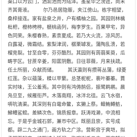
渠口以为云门，洒滮池而为陆泽。虽星毕之滂遝，尚未
齐其膏液。 尔乃邑居隐赈，夹江傍山。栋宇相望，
桑梓接连。家有盐泉之井，户有橘柚之园。其园则林檎
枇杷，橙柿梬楟。榹桃函列，梅李罗生。百果甲宅，异
色同荣。朱樱春熟，素柰夏成。若乃大火流，凉风厉。
白露凝，微霜结。紫梨津润，樼栗罅发。蒲陶乱溃，若
榴竞裂。甘至自零，芬芬酷烈。其园则有蒟蒻茱萸，瓜
畴芋区。甘蔗辛姜，阳蓲阴敷。日往菲薇，月来扶疏。
任土所丽，众献而储。 其沃瀛则有攒蒋丛蒲，绿菱
红莲。杂以蕴藻，糅以苹蘩。总茎柅柅，裛叶蓁蓁。蕡
实时味，王公羞焉。其中则有鸿俦鹄侣，振鹭鹈鹕。晨
凫旦至，候雁衔芦。木落南翔，冰泮北徂。云飞水宿，
哢吭清渠。其深则有白鼋命鳖，玄獭上祭。鳣鲔鳟鲂，
鮷鳢鲨鲿。差鳞次色，锦质报章。跃涛戏濑，中流相
忘。于是乎金城石郭，兼帀中区。既丽且崇，实号成
都。辟二九之通门，画方轨之广涂。营新宫于爽垲，拟