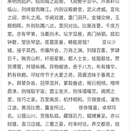
承明而起庐。结阳城之延阁，飞观榭乎云中。开高轩以
临山，列绮窗而瞰江。内则议殿爵堂，武义虎威。宣化
之闼，崇礼之闱。华阙双邈，重门洞开。金铺交映，玉
题相晖。外则轨躅八达，里闬对出。比屋连甍，千庑万
室。亦有甲第，当衢向术。坛宇显敞，高门纳驷。庭扣
钟磬，堂抚琴瑟。匪葛匪姜，畴能是恤？ 亚以少
城，接乎其西。市廛所会，万商之渊。列隧百重，罗肆
巨千。贿货山积，纤丽星繁。都人士女，袨服靓妆。贾
贸墆鬻，舛错纵横。异物崛诡，奇于八方。布有橦华，
麫有桄榔。邛杖传节于大夏之邑，蒟酱流味于番禺之
乡。舆辇杂沓，冠带混并。累毂叠迹，叛衍相倾。喧哗
鼎沸，则哤聒宇宙；嚣尘张天，则埃壒曜灵。阛阓之
里，伎巧之家。百室离房，机杼相和。贝锦斐成，濯色
江波。黄润比筒，籯金所过。 侈侈隆富，卓郑埒
名。公擅山川，货殖私庭。藏镪巨万，鈲摫兼呈。亦以
财雄，翕习边城。三蜀之豪，时来时往。养交都邑，结