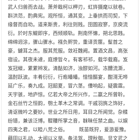
武人归兽而去战。萧斧戢柯以柙刃，虹旍摄麾以就卷。
斟洪范，酌典宪。观所恒，通其变。上垂拱而司契，下
缘督而自劝。道来斯贵，利往则贱。囹圄寂寥，京庾流
衍。於时东鳀即序，西倾顺轨。荆南怀憓，朔北思韪。
绵绵迥涂，骤山骤水。襁负赆贽，重译贡篚。髽首之
豪，鐻耳之杰。服其荒服。敛衽魏阙。置酒文昌，高张
宿设。其夜未遽，庭燎晢々。有客祁祁，载华载裔。岌
岌冠縰，累累辫发。清酤如济，浊醪如河。冻醴流澌，
温酎跃波。丰肴衍衍，行庖皤皤。愔愔醧宴，酣湑无哗
延广乐，奏九成。冠韶夏，冒六茎。傮响起，疑震霆。
天宇骇，地庐惊。亿若大帝之所兴作，二嬴之所曾聆。
金石丝竹之恒韵，匏土革木之常调。干戚羽旄之饰好，
清讴微吟之要妙。世业之所日用，耳目之所闻觉。杂糅
纷错，兼该泛博。鞮鞻所掌之音，韎昧任禁之曲。以娱
四夷之君，以睦八荒之俗。 既苗既狩，爰游爰豫。
藉田以礼动，大阅以义举。备法驾，理秋御。显文武之