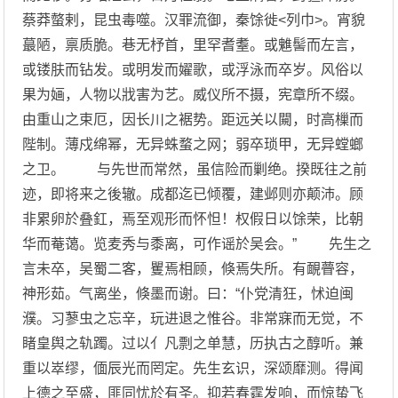
蔡莽螫剌，昆虫毒噬。汉罪流御，秦馀徙<列巾>。宵貌
蕞陋，禀质脆。巷无杼首，里罕耆耋。或魋髻而左言，
或镂肤而钻发。或明发而嬥歌，或浮泳而卒岁。风俗以
果为婳，人物以戕害为艺。威仪所不摄，宪章所不缀。
由重山之束厄，因长川之裾势。距远关以闚，时高樔而
陛制。薄戍绵幂，无异蛛蝥之网；弱卒琐甲，无异螳螂
之卫。 与先世而常然，虽信险而剿绝。揆既往之前
迹，即将来之後辙。成都迄已倾覆，建邺则亦颠沛。顾
非累卵於叠釭，焉至观形而怀怛！权假日以馀荣，比朝
华而菴蔼。览麦秀与黍离，可作谣於吴会。” 先生之
言未卒，吴蜀二客，矍焉相顾，倏焉失所。有靦瞢容，
神形茹。气离坐，倏墨而谢。曰：“仆党清狂，怵迫闽
濮。习蓼虫之忘辛，玩进退之惟谷。非常寐而无觉，不
睹皇舆之轨躅。过以亻凡剽之单慧，历执古之醇听。兼
重以崒缪，偭辰光而罔定。先生玄识，深颂靡测。得闻
上德之至盛，匪同忧於有圣。抑若春霆发响，而惊蛰飞