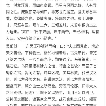
竞。潜龙浮景，而幽泉高镜。虽星有风雨之好，人有异
同之性。庶觌蔀家与剥庐，非苏世而居正。且夫寒谷丰
黍，吹律暖之也。昬情爽曙，箴规显之也。虽明珠兼
寸，尺璧有盈。曜车二六，三倾五城，未若申锡典章之
为远也。”亮曰：“日不双丽，世不两帝。天经地纬，理有
大归。安得齐给守其小辩也。”
吴都赋 东吴王孙冁然而咍，曰：“夫上图景宿，辨於
天文者也。下料物土，析於地理者也。古先帝代，曾览
八纮之洪绪。一六合而光宅，翔集遐宇。鸟策篆素，玉
牒石记。乌闻梁岷有陟方之馆、行宫之基欤？而吾子言
蜀都之富，禺同之有。玮其区域，美其林薮。矜巴汉之
阻，则以为袭险之右。徇蹲鸱之沃，则以为世济阳九。
龌龊而算，顾亦曲士之所叹也。旁魄而论都，抑非大人
之壮观也。何则？土壤不足以摄生，山川不足以周卫。
公孙国之而破，诸葛家之而灭。兹乃丧乱之丘墟，颠覆
之轨辙。安可以俪王公而著风烈也？玩其碛砾而不窥玉