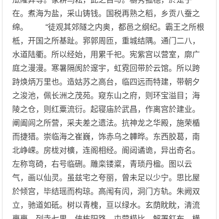
在。煮海为盐，采山铸钱。国税再熟之稻，乡贡八蚕之
绵。 “徒观其郊隧之内奥，都邑之纲纪。霸王之所根
柢，开国之所基趾。郛郭周匝，重城结隅。通门二八，
水道陆衢。所以经始，用累千祀。宪紫宫以营室，廓广
庭之漫漫。寒暑隔阂於邃宇，虹霓回带於云馆。所以跨
跱焕炳万里也。造姑苏之高台，临四远而特建，带朝夕
之浚池，佩长洲之茂苑。窥东山之府，则环宝溢目；海
陵之仓，则红粟流衍。起寝庙於武昌，作离宫於建业。
阐阖闾之所营，采夫差之遗法。抗神龙之华殿，施荣楯
而捷猎。崇临海之崔巍，饰赤乌之韡晔。东西胶葛，南
北峥嵘。房栊对櫎，连阁相经。阍闼谲诡，异出奇名。
左称弯碕，右号临硎。雕栾镂楶，青琐丹楹。图以云
气，画以仙灵。虽兹宅之夸丽，曾未足以少宁。思比屋
於倾宫，毕结瑶而构琼。高闱有闶，洞门方轨。朱阙双
立，驰道如砥。树以青槐，亘以绿水。玄荫眈眈，清流
亹亹。列寺七里，侠栋阳路。屯营栉比，解署釭布。横