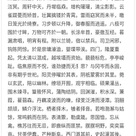
沍冥。周轩中天，丹墀临猋。增构瓘瓘，清尘彯彯。云
雀踶甍而矫首，壮翼摛镂於青霄。雷雨窈冥而未半，皦
日笼光於绮寮。习步顿以升降，御春服而逍遥。八极可
围於寸眸，万物可齐於一朝。长涂牟首，豪徼互经。晷
漏肃唱，明宵有程。附以兰锜，宿以禁兵。司卫闲邪，
钩陈罔惊。於是崇墉濬洫，婴堞带涘。四门，隆厦重
起。凭太清以混成，越埃壒而资始。藐藐标危，亭亭峻
趾。临焦原而不怳，谁劲捷而无犭思？与冈岑而永固，
非有期乎世祀。阳灵停曜於其表，阴祇蒙雾於其里。菀
以玄武，陪以幽林。缭垣开囿，观宇相临。硕果灌丛，
围木竦寻。篁筱怀风，蒲陶结阴。回渊漼，积水深。蒹
葭，雚蒻森。丹藕凌波而的皪，绿芰泛涛而浸潭。羽翮
颉颃，鳞介浮沈。栖者择木，雊者择音。若咆渤澥与姑
馀，常鸣鹤而在阴。表清籞，勒虞箴。思国恤，忘从
禽。樵苏往而无忌，即鹿纵而匪禁。腜腜坰野，奕奕菑
亩。甘荼伊蠢，芒种斯阜。西门溉其前，史起灌其後。