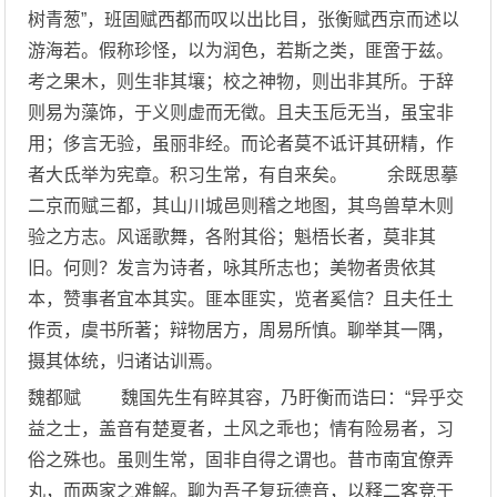
树青葱”，班固赋西都而叹以出比目，张衡赋西京而述以
游海若。假称珍怪，以为润色，若斯之类，匪啻于兹。
考之果木，则生非其壤；校之神物，则出非其所。于辞
则易为藻饰，于义则虚而无徵。且夫玉卮无当，虽宝非
用；侈言无验，虽丽非经。而论者莫不诋讦其研精，作
者大氐举为宪章。积习生常，有自来矣。 余既思摹
二京而赋三都，其山川城邑则稽之地图，其鸟兽草木则
验之方志。风谣歌舞，各附其俗；魁梧长者，莫非其
旧。何则？发言为诗者，咏其所志也；美物者贵依其
本，赞事者宜本其实。匪本匪实，览者奚信？且夫任土
作贡，虞书所著；辩物居方，周易所慎。聊举其一隅，
摄其体统，归诸诂训焉。
魏都赋 魏国先生有睟其容，乃盱衡而诰曰：“异乎交
益之士，盖音有楚夏者，土风之乖也；情有险易者，习
俗之殊也。虽则生常，固非自得之谓也。昔市南宜僚弄
丸，而两家之难解。聊为吾子复玩德音，以释二客竞于