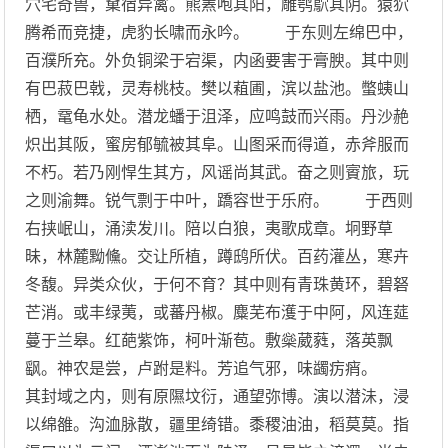
穴宅奇兽，窠宿异禽。熊罴咆其阳，雕鹗鴥其阴。猿狖
腾希而竞捷，虎豹长啸而永吟。 于东则左绵巴中，
百濮所充。外负铜梁于宕渠，内函要害于膏腴。其中则
有巴菽巴戟，灵寿桃枝。樊以蒩圃，滨以盐池。蟞蛦山
栖，鼋龟水处。潜龙蟠于沮泽，应鸣鼓而兴雨。丹沙赩
炽出其阪，蜜房郁毓被其阜。山图采而得道，赤斧服而
不朽。若乃刚悍生其方，风谣尚其武。奋之则賨旅，玩
之则渝舞。锐气剽于中叶，蹻容世于乐府。 于西则
右挟岷山，涌渎发川。陪以白狼，夷歌成章。坰野草
昧，林麓黝儵。交让所植，蹲鸱所伏。百药灌丛，寒卉
冬馥。异类众伙，于何不育？其中则有青珠黄环，碧砮
芒消。或丰绿荑，或蕃丹椒。麋芜布濩于中阿，风连莚
蔓于兰皋。红葩紫饰，柯叶渐苞。敷橤葳蕤，落英飘
飖。神农是尝，卢跗是料。芳追气邪，味蠲疠痟。
其封域之内，则有原隰坟衍，通望弥博。演以潜沬，浸
以绵雒。沟洫脉散，疆里绮错。黍稷油油，稻莫莫。指