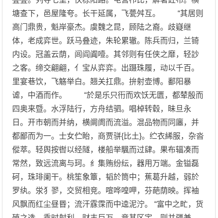
塘查下，邑屋隆夸。长干延属，飞甍舛互。 “其居则
高门鼎贵，魁岸豪杰。虞魏之昆，顾陆之裔。歧嶷继
体，老成弈世。跃马叠迹，朱轮累辙。陈兵而归，兰锜
内设。冠盖云荫，闾阎阗噎。其邻则有任侠之靡，轻訬
之客。缔交翩翩，亻宝从弈弈。出蹑珠履，动以千百。
里宴巷饮，飞觞举白。翘关扛鼎。拚射壶博。鄱阳暴
谑，中酒而作。 “於是乐只衎而欢饫无匮，都辇殷而
四奥来暨。水浮陆行，方舟结驷。唱棹转毂，昧旦永
日。开市朝而并纳，横阛阓而流溢。混品物而同廛，并
都鄙而为一。士女伫眙，商贾骈{比土}。纻衣絺服，杂沓
傱萃。轻舆按辔以经隧，楼船举颿而过肆。果布辐凑而
常然，致远流离与珂。纟集贿纷纭，器用万端。金镒磊
砢，珠琲阑干。桃笙象簟，韬於筒中；蕉葛升越，弱於
罗纨。泶犭翏，交贸相竞。喧哗喤呷，芬葩荫映。挥袖
风飘而红尘昼昬；流汗霡霂而中逵泥泞。 “富中之甿，货
殖之选。乘时射利，财丰巨万。竞其区宇，则并疆兼