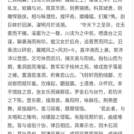
虬龙，蛟螭与对。简其华质，则费锦缋。料其虓勇，则
雕悍狼戾。相与昧潜险，搜环奇。摸蝳蝐，扪觜?隽。剖
巨蚌於回渊，濯明月於涟漪。 “毕天下之至异，讫无
索而不臻。溪壑为之一罄，川渎为之中贫。哂澹台之见
谋，聊袭海而徇珍。载汉女於后舟，追晋贾而同尘。汨
乘流以砰宕，翼飔风之<风刘>々。直冲涛而上濑，常沛
沛以悠悠。汔可休而凯归，揖天吴与阳侯。指包山而为
期，集洞庭而淹留。数军实乎桂林之苑，飨戎旅乎落星
之楼。置酒若淮泗，积肴若山丘。飞轻轩而酌绿酃，方
双辔而赋珍羞。饮烽起，釂鼓震。士遗倦，众怀欣。幸
乎馆娃之宫，张女乐而娱群臣。罗金石与丝竹，若钧天
之下陈。登东歌，操南音。胤阳阿，咏韎任。荆艳楚
舞，吴愉越吟。翕习容裔，靡靡愔愔。 “若此者，与
夫唱和之隆响，动锺鼓之铿耾。有殷坻颓於前，曲度难
胜。皆与谣俗汁协，律吕相应。其奏乐也，则木石润
色；其吐哀也，则凄风暴兴。或超延露而驾辩，或逾绿