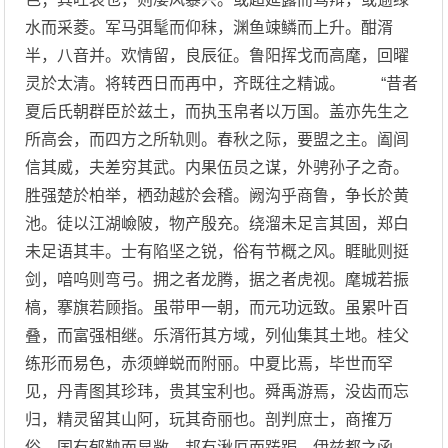
水而采菱。军马弭髦而仰秣，渊鱼竦鳞而上升。酣湑
半，八音并。欢情留，良辰征。鲁阳挥戈而高麾，回曜
灵於太清。将转西日而再中，齐既往之精诚。 “昔者
夏后氏朝群臣於兹土，而执玉帛者以万国。盖亦先生之
所高会，而四方之所轨则。春秋之际，要盟之主。阖闾
信其威，夫差穷其武。内果伍员之谋，外骋孙子之奇。
胜强楚於柏举，栖劲越於会稽。阙沟乎商鲁，争长於黄
池。徒以江湖嶮陂，物产殷充。绕溜未足言其固，郑白
未足语其丰。士有陷坚之锐，俗有节概之风。睚眦则挺
剑，喑呜则弯弓。拥之者龙腾，据之者虎视。麾城若振
槁，搴旗若顾指。虽带甲一朝，而元功远致。虽累叶百
叠，而富强相继。乐湑衎其方域，列仙集其土地。桂父
练形而易色，赤须蝉蜕而附丽。中夏比焉，毕世而罕
见，丹青图其珍玮，贵其宝利也。舜禹游焉，没齿而忘
归，精灵留其山阿，玩其奇丽也。剖判庶士，商搉万
俗。国有郁鞅而显敞，邦有湫厄而踡跼。伊兹都之函