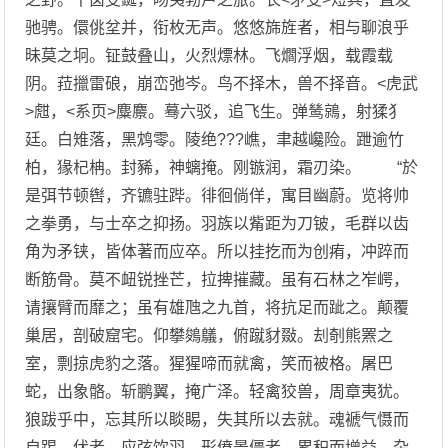
驰骋。儇佻坌并，衔枚无声。悠悠旆旌者，相与聊浪乎
昧莫之坰。钲鼓叠山，火烈熛林。飞爓浮烟，载霞载
阴。菈擸雷硠，崩峦弛岑。鸟不择木，兽不择音。<虎武
>甝，<系页>麋麖。蓦六驳，追飞生。弹鸶鶁，射猱犭
廷。白雉落，黑鸩零。陵绝???嶕，聿越巉险。跇逾竹
柏，猭杞柟。封豨，神螭掩。刚镞润，霜刃染。 “於
是弭节顿辔，齐镳驻跸。徘徊倘佯，寓目幽蔚。览将帅
之拳勇，与士卒之抑扬。羽族以觜距为刀铍，毛群以齿
角为矛铗，皆体著而应卒。所以挂扢而为创痏，冲踤而
断筋骨。莫不衄锐挫芒，拉捭摧藏。虽有石林之岝崿，
请攘臂而靡之；虽有雄虺之九首，将抗足而跐之。颠覆
巢居，剖破窟宅。仰攀鵕鸃，俯蹴豺敠。刦剞熊罴之
室，剽掠虎豹之落。猩猩啼而就禽，笑而被格。屠巴
蛇，出象骼。斩鹏翼，掩广泽。轻禽狡兽，周章夷犹。
狼跋乎中，忘其所以睒睗，失其所以去就。魂褫气慑而
自踢 伏者，应弦饮羽，形偾景僵者，累积而增益，杂