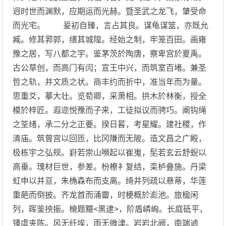
迥时世而渊默，应期运而光赫。暨圣武之龙飞，肇受命
而光宅。 爰初自臻，言占其良。谋龟谋筮，亦既允
臧。修其郛郭，缮其城隍。经始之制，牢笼百田。画雍
豫之居，写八都之宇。鉴茅茨於陶唐，察卑宫於夏禹。
古公草创，而高门有闶；宣王中兴，而筑室百堵。兼圣
哲之轨，并文质之状。商丰约而折中，准当年而为量。
思重爻，摹大壮。览荀卿，采萧相。拱木於林衡，授全
模於梓匠。遐迩悦豫而子来，工徒拟议而骋巧。阐钩绳
之筌绪，承二分之正要。揆日晷，考星耀。建社稷，作
清庙。筑曾宫以回匝，比冈隒而无陂。造文昌之广殿，
极栋宇之弘规。崶若崇山嚬起以崔嵬，髧若玄云舒蜺以
高垂。瑰材巨世，参差。枌橑衤复结，栾栌叠施。丹梁
虹申以并亘，朱桷森布而支离。绮井列疏以悬蒂，华莲
重葩而倒披。齐龙首而涌霤，时梗概於滮池。旅楹闲
列，晖鉴抰振。榱题黮<黑逮>，阶盾嶙峋。长庭砥平，
锺虡夹陈。风无纤埃，雨无微津。岩岩北阙，南端逌