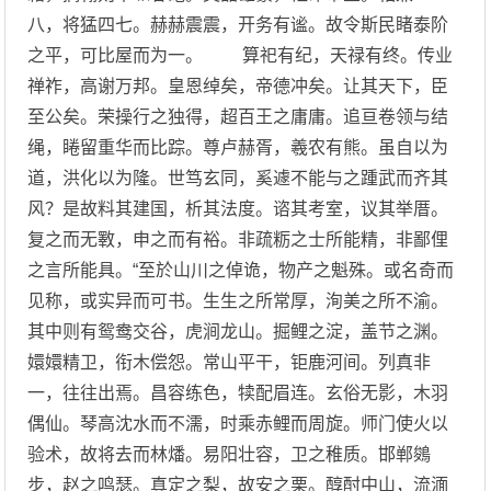
八，将猛四七。赫赫震震，开务有谧。故令斯民睹泰阶
之平，可比屋而为一。 算祀有纪，天禄有终。传业
禅祚，高谢万邦。皇恩绰矣，帝德冲矣。让其天下，臣
至公矣。荣操行之独得，超百王之庸庸。追亘卷领与结
绳，睠留重华而比踪。尊卢赫胥，羲农有熊。虽自以为
道，洪化以为隆。世笃玄同，奚遽不能与之踵武而齐其
风？是故料其建国，析其法度。谘其考室，议其举厝。
复之而无斁，申之而有裕。非疏粝之士所能精，非鄙俚
之言所能具。“至於山川之倬诡，物产之魁殊。或名奇而
见称，或实异而可书。生生之所常厚，洵美之所不渝。
其中则有鸳鸯交谷，虎涧龙山。掘鲤之淀，盖节之渊。
嬛嬛精卫，衔木偿怨。常山平干，钜鹿河间。列真非
一，往往出焉。昌容练色，犊配眉连。玄俗无影，木羽
偶仙。琴高沈水而不濡，时乘赤鲤而周旋。师门使火以
验术，故将去而林燔。易阳壮容，卫之稚质。邯郸鵕
步，赵之鸣瑟。真定之梨，故安之栗。醇酎中山，流湎