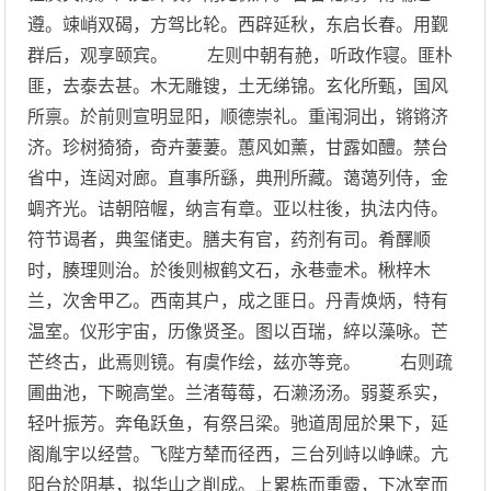
遵。竦峭双碣，方驾比轮。西辟延秋，东启长春。用觐
群后，观享颐宾。 左则中朝有赩，听政作寝。匪朴
匪，去泰去甚。木无雕锼，土无绨锦。玄化所甄，国风
所禀。於前则宣明显阳，顺德崇礼。重闱洞出，锵锵济
济。珍树猗猗，奇卉萋萋。蕙风如薰，甘露如醴。禁台
省中，连闼对廊。直事所繇，典刑所藏。蔼蔼列侍，金
蜩齐光。诘朝陪幄，纳言有章。亚以柱後，执法内侍。
符节谒者，典玺储吏。膳夫有官，药剂有司。肴醳顺
时，腠理则治。於後则椒鹤文石，永巷壸术。楸梓木
兰，次舍甲乙。西南其户，成之匪日。丹青焕炳，特有
温室。仪形宇宙，历像贤圣。图以百瑞，綷以藻咏。芒
芒终古，此焉则镜。有虞作绘，兹亦等竞。 右则疏
圃曲池，下畹高堂。兰渚莓莓，石濑汤汤。弱葼系实，
轻叶振芳。奔龟跃鱼，有祭吕梁。驰道周屈於果下，延
阁胤宇以经营。飞陛方辇而径西，三台列峙以峥嵘。亢
阳台於阴基，拟华山之削成。上累栋而重霤，下冰室而