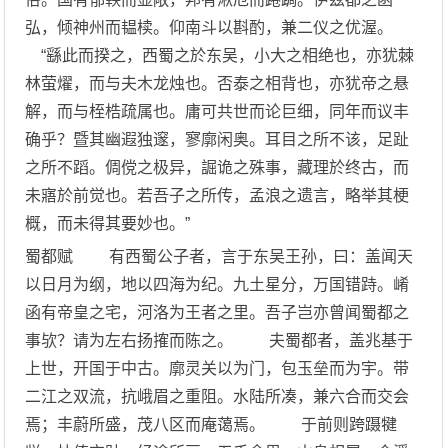
弘，倾神州而韫椟。仰南斗以斟酌，兼二仪之优渥。
“繇此而揆之，西蜀之於东吴，小大之相绝也，亦犹棘
林萤燿，而与夫木龙烛也。否泰之相背也，亦犹帝之悬
解，而与桎梏疏属也。庸可共世而论巨细，同年而议丰
确乎？暨其幽遐独邃，寥廓闲奥。耳目之所不该，足趾
之所不蹈。倜傥之极异，誳诡之殊事，藏理於终古，而
未寤於前觉也。若吾子之所传，孟浪之遗言，略举其梗
概，而未得其要妙也。”
蜀都赋 有西蜀公子者，言于东吴王孙，曰：盖闻天
以日月为纲，地以四海为纪。九土星分，万国错跱。崤
函有帝皇之宅，河洛为王者之里。吾子岂亦曾闻蜀都之
事欤？请为左右扬搉而陈之。 夫蜀都者，盖兆基于
上世，开国于中古。廓灵关以为门，包玉垒而为宇。带
二江之双流，抗峨眉之重阻。水陆所凑，兼六合而交会
焉；丰蔚所盛，茂八区而庵蔼焉。 于前则跨蹑犍