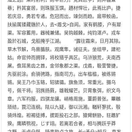
巷；矜其宴居，则珠服玉馔。趫材悍壮，此焉比庐。捷
若庆忌，勇若专诸。危冠而出，竦剑而趋。扈带鲛函，
扶揄属镂藏鍦於人，去<盾戈>自闾。家有鹤膝，户有犀
渠。军容蓄用，器械兼储。吴钩越棘，纯钧湛卢。戎车
盈於石城，戈船掩乎江湖。 “露往霜来，日月其除。
草木节解，鸟兽腯肤。观鹰隼，诫征夫。坐组甲，建祀
姑。命官帅而拥铎，将校猎乎具区。乌浒狼荒，夫南西
屠。儋耳黑齿之酋，金邻象郡之渠。戊矞，靸霅警捷，
先驱前涂。俞骑骋路，指南司方。出车槛槛，被练锵
锵。吴王乃巾玉辂，轺骕骦。旗鱼须，常重光。摄乌
号，佩干将。羽旄扬蕤，雄戟耀芒。贝胄象弭，织文鸟
章。六军袀服，四骐龙骧。峭格周施，罿罻普张。罼鶒
琐结，罠氾连纲。阹以九疑，御以沅湘。輶轩蓼扰，彀
骑炜煌。袒裼徒搏，拔距投石之部。猿臂骿胁，狂趭犷
猤。鹰瞵鹗视，じす翊。若离若合者，相与腾跃乎莽
之野。干卤殳鋋，旸夷勃卢之旅。长<矛殳>短兵，直发