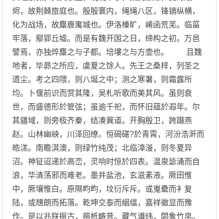
烬，故荆棘旅庭也。殷殷寰内，绳绳八区，锋镝纵横，
化为战场，故麋鹿寓城也。伊洛榛旷，崤函荒芜。临菑
牢落，鄢郢丘墟。而是有魏开国之日，缔构之初。万邑
譬焉，亦独焠麋之与子都。培塿之与方壶也。 且魏
地者，毕昴之所应，虞夏之馀人。先王之桑梓，列圣之
遗尘。考之四隈，则八埏之中；测之寒暑，则霜露所
均。卜偃前识而赏其隆，吴札听歌而美其风。虽则衰
世，而盛德形於管弦；虽逾千祀，而怀旧蕴於遐年。尔
其疆域，则旁极齐秦，结凑冀道。开胸殷卫，跨蹑燕
赵。山林幽岟，川泽回缭。恒碣碪?於青霄，河汾浩涆而
皓溔。南瞻淇澳，则绿竹纯茂；北临漳滏，则冬夏异
沼。神钲迢递於高峦，灵响时惊於四表。温泉毖涌而自
浪，华清荡邪而难老。墨井盐池，玄滋素液。厥田惟
中，厥壤惟白。原隰畇畇，坟衍斥斥。或嵬罍而衤复
陆，或黋朗而拓落。乾坤交泰而絪缊，嘉祥徽显而豫
作。是以兆朕振古，萌柢畴昔。藏气谶纬，閟象竹帛。