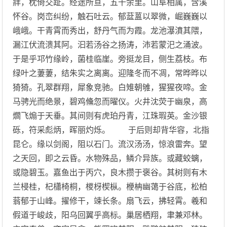
牂，枕倚交趾。经途所亘，五千余里。山阜相属，含溪
怀谷。岗峦纠纷，触石吐云。郁葐蒕以翠微，崛巍巍以
峨峨。干青霄而秀出，舒丹气而为霞。龙池瀑濆其隈，
漏江伏流溃其阿。汩若汤谷之扬涛，沛若蒙汜之涌波。
于是乎邛竹缘岭，菌桂临崖。旁挺龙目，侧生荔枝。布
绿叶之萋萋，结朱实之离离。迎隆冬而不凋，常晔晔以
猗猗。孔翠群翔，犀象竞驰。白雉朝雊，猩猩夜啼。金
马骋光而绝景，碧鸡儵忽而曜仪。火井沈荧于幽泉，高
爓飞煽于天垂。其间则有虎珀丹青，江珠瑕英。金沙银
砾，符采彪炳，晖丽灼烁。 于后则却背华容，北指
昆仑。缘以剑阁，阻以石门。流汉汤汤，惊浪雷奔。望
之天回，即之云昏。水物殊品，鳞介异族。或藏蛟螭，
或隐碧玉。嘉鱼出于丙穴，良木攒于褒谷。其树则有木
兰梫桂，杞櫹椅桐，椶枒楔枞。楩柟幽蔼于谷底，松柏
蓊郁于山峰。擢修干，竦长条。扇飞云，拂轻霄。羲和
假道于峻歧，阳乌回翼乎高标。巢居栖翔，聿兼邓林。