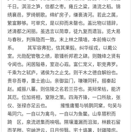
千日。淇洹之笋，信都之枣。雍丘之粱，清流之稻。锦
绣襄邑，罗绮朝歌。绵纩房子，缣裛清河。若此之属，
繁富夥够。可单究，是以抑而未罄也。盖比物以错辞，
述清都之闲丽。虽选言以简章，徒九复而遗旨。览大易
与春秋，判殊隐而一致。末上林之隤墙，本前脩以作
系。 其军容弗犯，信其果毅。纠华绥戎，以戴公
室。元勋配管敬之绩，歌锺析邦君之肆。则魏绛之贤有
令闻也。闲居隘巷，室迩心遐。富仁宠义，职竞弗罗。
千乘为之轼庐，诸侯为之止戈。则干木之德自解纷也。
贵非吾尊，重士逾山。亲御监门，嗛嗛同轩。搦秦起
赵。威振八蕃。则信陵之名若兰芬也。英辩荣枯，能济
其厄。位加将相，窒隙之策。四海齐锋，一口所敌，张
仪、张禄亦足云也。 搉惟庸蜀与鸲鹊同窠，句吴与
黾同穴。一自以为禽鸟，一自以为鱼鳖。山阜猥积而
踦 区，泉流迸集而咉咽。隰壤瀸漏而沮洳，林薮石留
而芜秽。穷岫泄云，日月恒翳。宅土熇暑，封疆障疠。