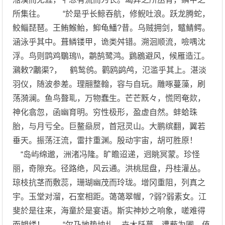
所集往。 “於是乎长鲸吞航，修鲵吐浪。跃龙腾蛇，
鲛鲻琵琶。王鲔鯸鲐，鮣龟鱕?昔。乌贼拥剑，鼊鲭鳄。
涵泳乎其中。葺鳞镂甲，诡类舛错。溯洄顺流，噞喁沈
浮。鸟则鹍鸡鸀鳿\\，鹴鹄鹭鸿。鶢鶋避风，候雁造江。
鸂敕?鷛渠?， 鹤鹙鸧。鹳鸥鹢鸬，氾滥乎其上。湛淡
羽仪，随波参差。理翮整翰，容与自玩。雕啄蔓藻，刷
荡漪澜。鱼鸟聱耴，万物蠢生。芒芒黖々，慌罔奄欻，
神化翕忽，函幽育明。穷性极形，盈虚自然。蚌蛤珠
胎，与月亏全。巨鳌赑屃，首冠灵山。大鹏缤翻，翼若
垂天。振荡汪流，雷抃重渊。殷动宇宙，胡可胜原！
“岛屿绵邈，洲渚冯隆。旷瞻迢递，迥眺冥蒙。珍怪
丽，奇隙充。径路绝，风云通。洪桃屈盘，丹桂灌丛。
琼枝抗茎而敷蕊，珊瑚幽茂而玲珑。增冈重阻，列真之
宇。玉堂对溜，石室相距。蔼蔼翠幄，?弱?弱素女。江
斐於是往来，海童於是宴语。斯实神妙之响象，嗟难得
而覙缕！ “尔乃地势坱圠，卉木镺蔓。遭薮为圃，值