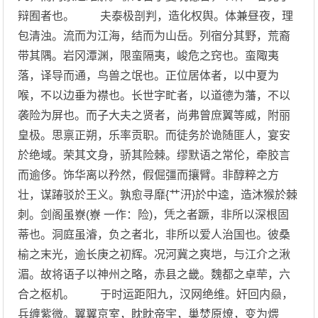
辩囿者也。 夫泰极剖判，造化权舆。体兼昼夜，理
包清浊。流而为江海，结而为山岳。列宿分其野，荒裔
带其隅。岩冈潭渊，限蛮隔夷，峻危之窍也。蛮陬夷
落，译导而通，鸟兽之氓也。正位居体者，以中夏为
喉，不以边垂为襟也。长世字甿者，以道德为藩，不以
袭险为屏也。而子大夫之贤者，尚弗曾庶翼等威，附丽
皇极。思禀正朔，乐率贡职。而徒务於诡随匪人，宴安
於绝域。荣其文身，骄其险棘。缪默语之常伦，牵胶言
而逾侈。饰华离以矜然，假倔彊而攘臂。非醇粹之方
壮，谋踳驳於王义。孰愈寻靡{艹汧}於中逵，造沐猴於棘
刺。剑阁虽嶚(嶚 一作：险)，凭之者蹶，非所以深根固
蒂也。洞庭虽濬，负之者北，非所以爱人治国也。彼桑
榆之末光，逾长庚之初辉。况河冀之爽垲，与江介之湫
湄。故将语子以神州之略，赤县之畿。魏都之卓荦，六
合之枢机。 于时运距阳九，汉网绝维。奸回内赑，
兵缠紫微。翼翼京室，眈眈帝宇，巢焚原燎，变为煨