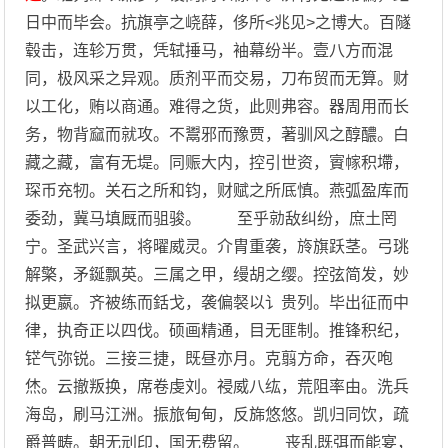
日中而毕会。抗旗亭之峣薛，侈所<兆见>之博大。百隧
毂击，连轸万贯，凭轼捶马，袖幕纷半。壹八方而混
同，极风采之异观。质剂平而交易，刀布贸而无算。财
以工化，贿以商通。难得之货，此则弗容。器周用而长
务，物背窳而就攻。不鬻邪而豫贾，著驯风之醇醲。白
藏之藏，富有无堤。同赈大内，控引世资，賨幏积墆，
琛币充牣。关石之所和钧，财赋之所厎慎。燕弧盈库而
委劲，冀马填厩而驵骏。 至乎勍敌纠纷，庶土罔
宁。圣武兴言，将曜威灵。介胄重袭，旍旗跃茎。弓珧
解檠，矛鋋飘英。三属之甲，缦胡之缨。控弦简发，妙
拟更嬴。齐被练而銛戈，袭偏裻以讠贵列。毕出征而中
律，执奇正以四伐。硕画精通，目无匪制。推锋积纪，
铓气弥锐。三接三捷，既昼亦月。克翦方命，吞灭咆
烋。云撤叛换，席卷虔刘。祲威八纮，荒阻率由。洗兵
海岛，刷马江洲。振旅甸甸，反旆悠悠。凯归同饮，疏
爵普畴。朝无刓印，国无费留。 丧乱既弭而能宴，