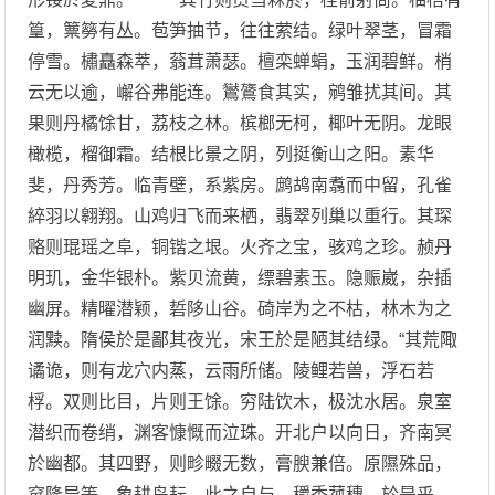
篁，篻簩有丛。苞笋抽节，往往萦结。绿叶翠茎，冒霜
停雪。橚矗森萃，蓊茸萧瑟。檀栾蝉蜎，玉润碧鲜。梢
云无以逾，嶰谷弗能连。鸑鷟食其实，鹓雏扰其间。其
果则丹橘馀甘，荔枝之林。槟榔无柯，椰叶无阴。龙眼
橄榄，榴御霜。结根比景之阴，列挺衡山之阳。素华
斐，丹秀芳。临青壁，系紫房。鹧鸪南翥而中留，孔雀
綷羽以翱翔。山鸡归飞而来栖，翡翠列巢以重行。其琛
赂则琨瑶之阜，铜锴之垠。火齐之宝，骇鸡之珍。赪丹
明玑，金华银朴。紫贝流黄，缥碧素玉。隐赈崴，杂插
幽屏。精曜潜颖，硩陊山谷。碕岸为之不枯，林木为之
润黩。隋侯於是鄙其夜光，宋王於是陋其结绿。“其荒陬
谲诡，则有龙穴内蒸，云雨所储。陵鲤若兽，浮石若
桴。双则比目，片则王馀。穷陆饮木，极沈水居。泉室
潜织而卷绡，渊客慷慨而泣珠。开北户以向日，齐南冥
於幽都。其四野，则畛畷无数，膏腴兼倍。原隰殊品，
窊隆异等。象耕鸟耘，此之自与。穱秀菰穗，於是乎