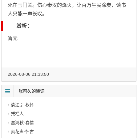
死在玉门关。伤心秦汉的烽火，让百万生民涂炭，读书
人只能一声长叹。
赏析：
暂无
2026-08-06 21:33:50
张可久的诗词
清江引·秋怀
凭栏人
塞鸿秋·春情
卖花声·怀古