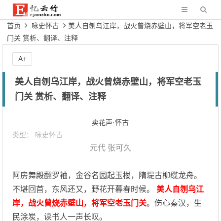
首页
咏史怀古
美人自刎乌江岸，战火曾烧赤壁山，将军空老玉
门关 赏析、翻译、注释
A+
美人自刎乌江岸，战火曾烧赤壁山，将军空老玉
门关 赏析、翻译、注释
卖花声·怀古
类型：
咏史怀古
元代
张可久
阿房舞殿翻罗袖，金谷名园起玉楼，隋堤古柳缆龙舟。
不堪回首，东风还又，野花开暮春时候。
美人自刎乌江
岸，战火曾烧赤壁山，将军空老玉门关
。伤心秦汉，生
民涂炭，读书人一声长叹。