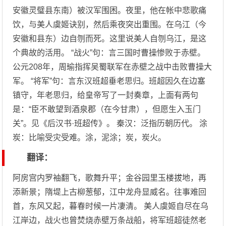
安徽灵璧县东南）被汉军围困。夜里，他在帐中悲歌痛
饮，与美人虞姬诀别，然后乘夜突出重围。在乌江（今
安徽和县东）边自刎而死。这里说美人自刎乌江，是这
个典故的活用。 “战火”句：言三国时曹操惨败于赤壁。
公元208年，周瑜指挥吴蜀联军在赤壁之战中击败曹操大
军。 “将军”句：言东汉班超垂老思归。班超因久在边塞
镇守，年老思归，给皇帝写了一封奏章，上面有两句
是：“臣不敢望到酒泉郡（在今甘肃），但愿生入玉门
关”。见《后汉书·班超传》。 秦汉：泛指历朝历代。 涂
炭：比喻受灾受难。涂，泥涂；炭，炭火。
翻译：
阿房宫内罗袖翻飞，歌舞升平；金谷园里玉楼拔地，再
添新景；隋堤上古柳葱郁，江中龙舟显威名。往事难回
首，东风又起，暮春时候一片凄清。 美人虞姬自尽在乌
江岸边，战火也曾焚烧赤壁万条战船，将军班超徒然老