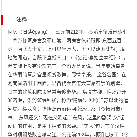
注释：
阿房（旧读ēpáng）：公元前212年，秦始皇征发刑徒七
十余万修阿房宫及郦山陵。阿房宫仅前殿即“东西五百
步，南北五十丈；上可以坐万人，下可以建五丈旗；周
驰为阁道，自殿下直抵南山”（《史记·秦始皇本纪》）。
但实际上没有全部完工。全句大意是说，当年秦始皇曾
在华丽的阿房宫里观赏歌舞，尽情享乐。 金谷名园：在
河南省洛阳市西面，是晋代大官僚大富豪石崇的别墅，
其中的建筑和陈设异常奢侈豪华。 隋堤古柳：隋炀帝开
通济渠，沿河筑堤种柳，称为“隋堤”，即今江苏以北的运
河堤。缆龙舟：指隋炀帝沿运河南巡江都（今扬州市）
事。 东风还又：现在又吹起了东风。这里的副词“又”起
动词的作用，是由于押韵的需要。 “美人”句：言楚汉相
争时项羽战败自刎乌江。公元前202年，项羽在垓下（今