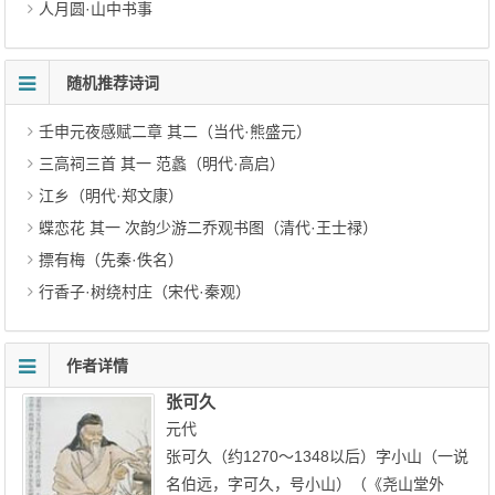
人月圆·山中书事
随机推荐诗词
壬申元夜感赋二章 其二（当代·熊盛元）
三高祠三首 其一 范蠡（明代·高启）
江乡（明代·郑文康）
蝶恋花 其一 次韵少游二乔观书图（清代·王士禄）
摽有梅（先秦·佚名）
行香子·树绕村庄（宋代·秦观）
作者详情
张可久
元代
张可久（约1270～1348以后）字小山（一说
名伯远，字可久，号小山）（《尧山堂外