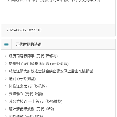
2026-08-06 18:55:10
元代时期的诗词
经历司暮春即事 (元代·萨都剌)
梧州归至龙门驿寄诸同志 (元代·蓝智)
将赴江浙大府校进士试会疾止建安驿上后山东眺郡城作十二韵 (元代·范梈)
送别 (元代·刘基)
怀临江寓居 (元代·范梈)
云峰雅兴 (元代·叶颙)
苏台竹枝词 一十首 (元代·杨维桢)
题叶清甫绿波楼 (元代·卢琦)
贻刘伯敏 (元代·郭钰)