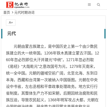
首页
元代时期诗词
A+
元代
元朝由蒙古族建立，是中国历史上第一个由少数民
族建立的大一统帝国。1206年铁木真建立蒙古汗国。12
60年忽必烈即位大汗并建元“中统”，1271年忽必烈取
《易经》“大哉乾元”之意改国号为元，1279年灭南宋，
统一全中国。元朝的疆域空前广阔，北至北海、东到日
本海，西藏和台湾第一次被纳入中国版图。元朝在中央
设中书省，左右丞相和平章政事处理政务。地方实行行
省制度。其整体生产力不如宋朝，后期因统治腐败和民
族压迫，导致农民起义，1368年明军攻占大都，元朝在
全国的统治结束，残余势力退回蒙古高原史称北元。