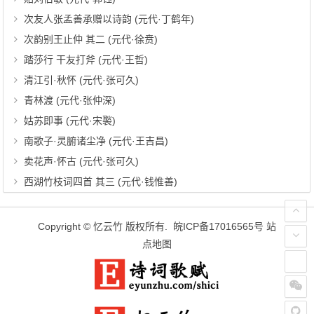
次友人张孟善承赠以诗韵 (元代·丁鹤年)
次韵别王止仲 其二 (元代·徐贲)
踏莎行 干友打斧 (元代·王哲)
清江引·秋怀 (元代·张可久)
青林渡 (元代·张仲深)
姑苏即事 (元代·宋褧)
南歌子·灵腑诸尘净 (元代·王吉昌)
卖花声·怀古 (元代·张可久)
西湖竹枝词四首 其三 (元代·钱惟善)
Copyright ©
忆云竹
版权所有.
皖ICP备17016565号
站
点地图