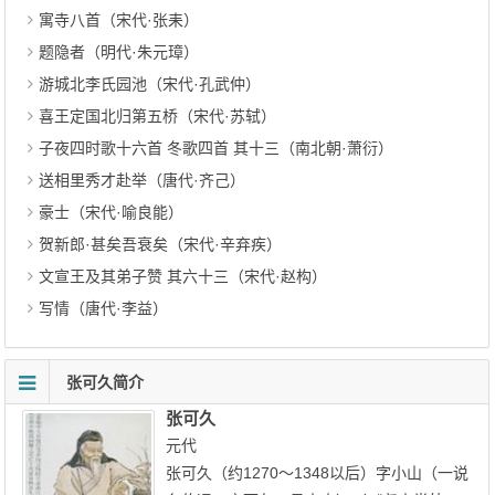
寓寺八首（宋代·张耒）
题隐者（明代·朱元璋）
游城北李氏园池（宋代·孔武仲）
喜王定国北归第五桥（宋代·苏轼）
子夜四时歌十六首 冬歌四首 其十三（南北朝·萧衍）
送相里秀才赴举（唐代·齐己）
豪士（宋代·喻良能）
贺新郎·甚矣吾衰矣（宋代·辛弃疾）
文宣王及其弟子赞 其六十三（宋代·赵构）
写情（唐代·李益）
张可久简介
张可久
元代
张可久（约1270～1348以后）字小山（一说