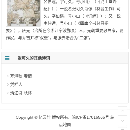
名伯远，字可久，号小山）（《尧山堂外
纪》）；一说名张可久肖像（林晋生作）可
久，字伯远，号小山（《词综》）；又一说
字仲远，号小山（《四库全书总目提
要》），庆元（治所在今浙江宁波鄞县）人，元朝重要散曲家，剧
作家，与乔吉并称“双壁”，与张养浩合为“二张”。
张可久的其他诗词
塞鸿秋·春情
凭栏人
清江引·秋怀
Copyright ©
忆云竹
版权所有.
皖ICP备17016565号
站
点地图