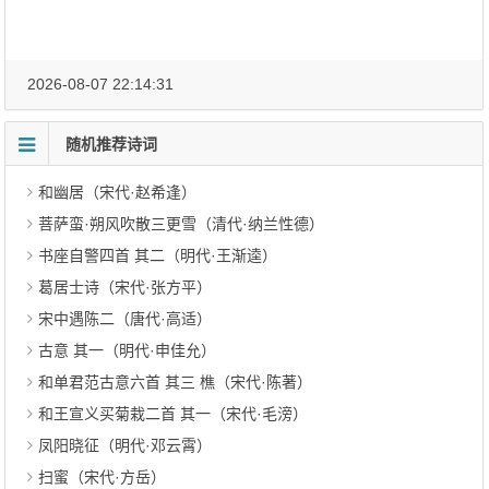
2026-08-07 22:14:31
随机推荐诗词
和幽居（宋代·赵希逢）
菩萨蛮·朔风吹散三更雪（清代·纳兰性德）
书座自警四首 其二（明代·王渐逵）
葛居士诗（宋代·张方平）
宋中遇陈二（唐代·高适）
古意 其一（明代·申佳允）
和单君范古意六首 其三 樵（宋代·陈著）
和王宣义买菊栽二首 其一（宋代·毛滂）
凤阳晓征（明代·邓云霄）
扫蜜（宋代·方岳）