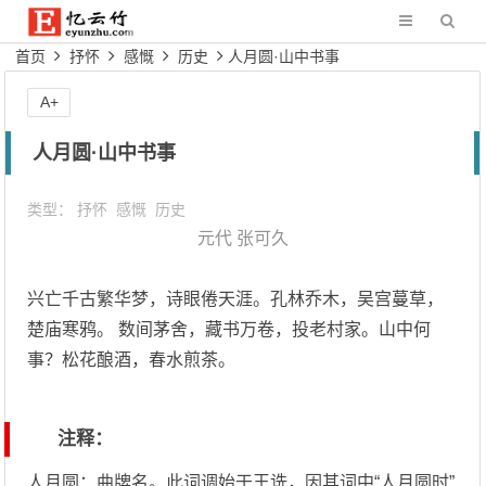
首页
抒怀
感慨
历史
人月圆·山中书事
A+
人月圆·山中书事
类型：
抒怀
感慨
历史
元代
张可久
兴亡千古繁华梦，诗眼倦天涯。孔林乔木，吴宫蔓草，
楚庙寒鸦。 数间茅舍，藏书万卷，投老村家。山中何
事？松花酿酒，春水煎茶。
注释：
人月圆：曲牌名。此词调始于王诜，因其词中“人月圆时”