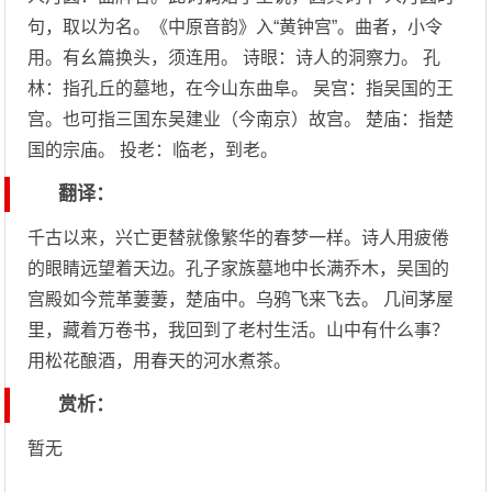
句，取以为名。《中原音韵》入“黄钟宫”。曲者，小令
用。有幺篇换头，须连用。 诗眼：诗人的洞察力。 孔
林：指孔丘的墓地，在今山东曲阜。 吴宫：指吴国的王
宫。也可指三国东吴建业（今南京）故宫。 楚庙：指楚
国的宗庙。 投老：临老，到老。
翻译：
千古以来，兴亡更替就像繁华的春梦一样。诗人用疲倦
的眼睛远望着天边。孔子家族墓地中长满乔木，吴国的
宫殿如今荒革萋萋，楚庙中。乌鸦飞来飞去。 几间茅屋
里，藏着万卷书，我回到了老村生活。山中有什么事？
用松花酿酒，用春天的河水煮茶。
赏析：
暂无