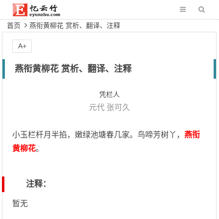
首页
燕衔黄柳花 赏析、翻译、注释
A+
燕衔黄柳花 赏析、翻译、注释
凭栏人
元代
张可久
小玉栏杆月半掐，嫩绿池塘春几家。鸟啼芳树丫，
燕衔
黄柳花
。
注释：
暂无