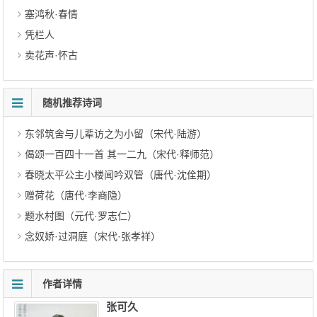
塞鸿秋·春情
凭栏人
卖花声·怀古
随机推荐诗词
东邻筑舍与儿辈访之为小留（宋代·陆游）
偈颂一百四十一首 其一二九（宋代·释师范）
春晓太平公主小楼闻吟双管（唐代·沈佺期）
赠荷花（唐代·李商隐）
题水村图（元代·罗志仁）
念奴娇·过洞庭（宋代·张孝祥）
作者详情
张可久