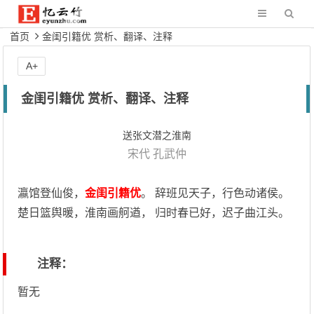
首页
金闺引籍优 赏析、翻译、注释
A+
金闺引籍优 赏析、翻译、注释
送张文潜之淮南
宋代
孔武仲
瀛馆登仙俊，
金闺引籍优
。 辞班见天子，行色动诸侯。
楚日篮舆暖，淮南画舸遒， 归时春已好，迟子曲江头。
注释：
暂无