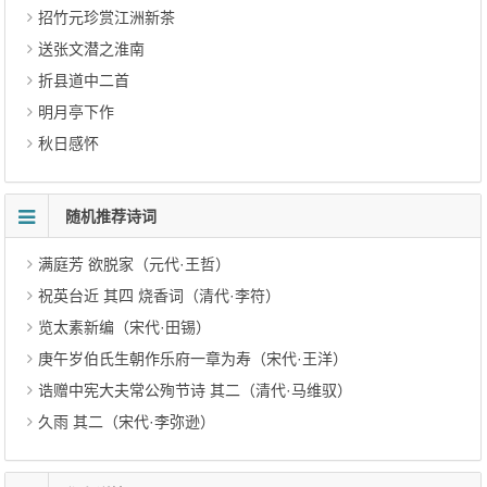
招竹元珍赏江洲新茶
送张文潜之淮南
折县道中二首
明月亭下作
秋日感怀
随机推荐诗词
满庭芳 欲脱家（元代·王哲）
祝英台近 其四 烧香词（清代·李符）
览太素新编（宋代·田锡）
庚午岁伯氏生朝作乐府一章为寿（宋代·王洋）
诰赠中宪大夫常公殉节诗 其二（清代·马维驭）
久雨 其二（宋代·李弥逊）