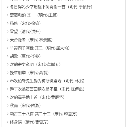
冬日得冯少宰用韫书问寄谢一首（明代·于慎行）
斋宿和韵 其一（明代·庄昶）
杨修（宋代·徐钧）
雪望（清代·洪升）
天台隐者（宋代·林景熙）
举第四子阿豫 其二（明代·屈大均）
胡歌（唐代·岑参）
次韵寄史彦明（宋代·牟巘五）
挽章朋举（宋代·高翥）
奉次柏轩先生韵为梅所徵君寿（明代·林弼）
游丁次翁筼筜园期次翁不至（宋代·陈傅良）
次韵高子勉十首（宋代·黄庭坚）
秋雨（宋代·陆游）
颂古三十八首 其二十三（宋代·释慧方）
终身误（清代·曹雪芹）