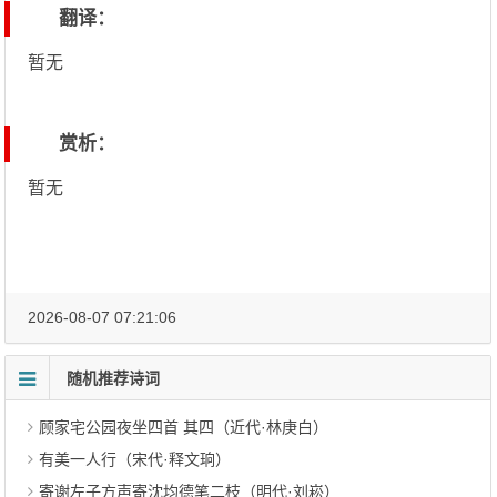
翻译：
暂无
赏析：
暂无
2026-08-07 07:21:06
随机推荐诗词
顾家宅公园夜坐四首 其四（近代·林庚白）
有美一人行（宋代·释文珦）
寄谢左子方声寄沈均德笔二枝（明代·刘崧）