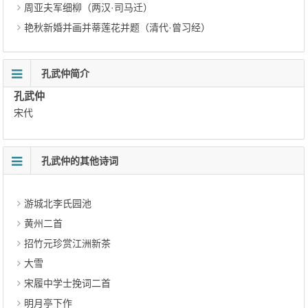
周亚夫军细柳（两汉·司马迁）
艳秋新婚并画并蒂莲花并题（清代·曾习经）
孔武仲简介
孔武仲
宋代
孔武仲的其他诗词
游城北李氏园池
黄州二首
招竹元珍赏江洲新茶
大雪
宋履中学士挽词二首
明月亭下作