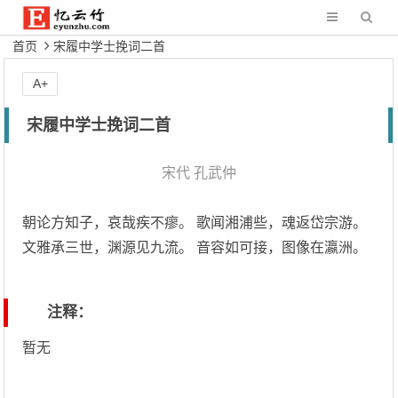
首页
宋履中学士挽词二首
A+
宋履中学士挽词二首
宋代
孔武仲
朝论方知子，哀哉疾不瘳。 歌闻湘浦些，魂返岱宗游。
文雅承三世，渊源见九流。 音容如可接，图像在瀛洲。
注释：
暂无