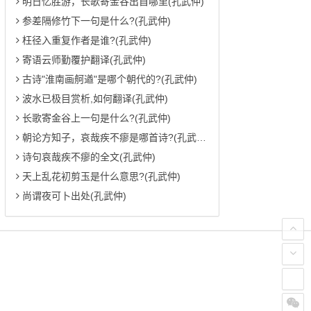
明日忆胜游，长歌寄金谷出自哪里(孔武仲)
参差隔修竹下一句是什么?(孔武仲)
枉径入重复作者是谁?(孔武仲)
寄语云师勤覆护翻译(孔武仲)
古诗"淮南画舸遒"是哪个朝代的?(孔武仲)
波水已极目赏析,如何翻译(孔武仲)
长歌寄金谷上一句是什么?(孔武仲)
朝论方知子，哀哉疾不瘳是哪首诗?(孔武仲)
诗句哀哉疾不瘳的全文(孔武仲)
天上乱花初剪玉是什么意思?(孔武仲)
尚谓夜可卜出处(孔武仲)