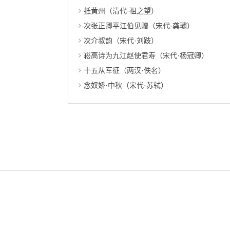
抵黄州（清代·祖之望）
次张正卿平江伯见赠（宋代·龚璛）
次介叔韵（宋代·刘跂）
崧高诗为九江赵使君寿（宋代·杨冠卿）
十五从军征（两汉·佚名）
念奴娇·中秋（宋代·苏轼）