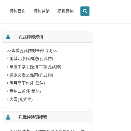
诗词首页
诗词竞猜
随机诗词
孔武仲的诗词
>>查看孔武仲的全部诗词<<
游城北李氏园池(孔武仲)
宋履中学士挽词二首(孔武仲)
送张文潜之淮南(孔武仲)
明月亭下作(孔武仲)
黄州二首(孔武仲)
大雪(孔武仲)
孔武仲诗词搜索