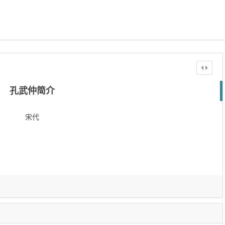
孔武仲简介
宋代