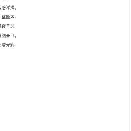
者感涕挥。
师整熊罴。
风夜号悲。
宦图奋飞。
阀增光辉。