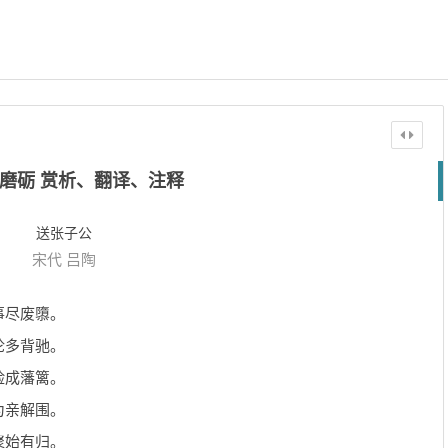
磨砺 赏析、翻译、注释
送张子公
宋代
吕陶
事尽废隳。
论多背驰。
险成藩篱。
为亲解围。
聚始有归。