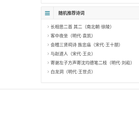
随机推荐诗词
长相思二首 其二（南北朝·徐陵）
客中夜坐（明代·袁凯）
会稽三贤祠诗 旌忠庙（宋代·王十朋）
与赵道人（宋代·王炎）
寄谢左子方声寄沈均德笔二枝（明代·刘崧）
白龙洞（明代·王世贞）