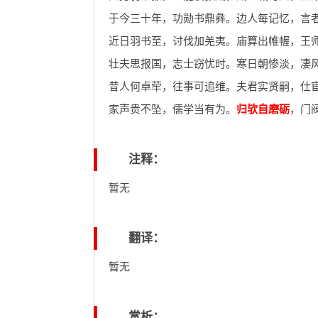
于今三十年，功勋书鼎彝。边人每记忆，言
近日羽书至，讨伐加羌夷。庙算出帷幄，王
壮夫思报国，志士窃忧时。寒日朝惨淡，凄
昔人何卓荦，往事可追维。夫君实贤嗣，仕
家声贵不坠，儒学当有为。
归欤自磨砺
，门
注释：
暂无
翻译：
暂无
赏析：