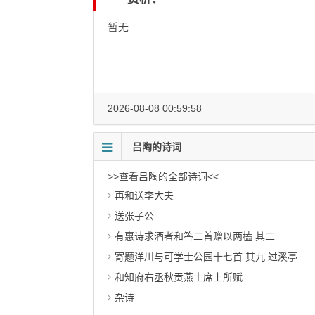
暂无
2026-08-08 00:59:58
吕陶的诗词
>>查看吕陶的全部诗词<<
再和送李大夫
送张子公
有惠诗求酒者和答二首赠以两榼 其二
寄题洋川与可学士公园十七首 其九 过溪亭
和知府右丞秋贡燕士席上所赋
杂诗