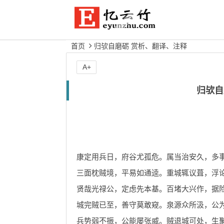
首页
归欤自磨砺 赏析、翻译、注释
A+
归欤自
康定用兵日，府谷尤孤危。属当治安久，多
三面枕贼境，平易如通逵。重城辄议葺，浮
贤哉光禄公，定虑先本基。百堵大兴作，据
城完贼已至，善守莫敢窥。泉源众所汲，公
兵势弱不振，公能屡张威。贼退城可处，生