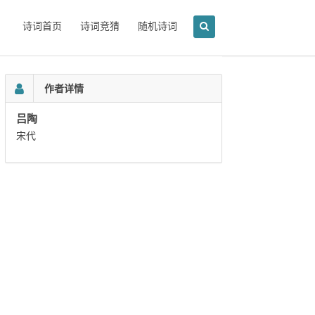
诗词首页
诗词竞猜
随机诗词
作者详情
吕陶
宋代