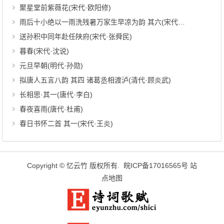
聚星堂前紫薇花(宋代·欧阳修)
雨后十小绝以一雨洗残暑万家生早凉为韵 其六(宋代·章甫)
送孙积中同年赴任陕府(宋代·张舜民)
暮春(宋代·沈说)
元旦早朝(明代·孙勋)
拟唐人五言八韵 其四 诸葛丞相渡泸(清代·顾炎武)
长相思·其一(唐代·李白)
春夜喜雨(唐代·杜甫)
春日书怀二首 其一(宋代·王炎)
Copyright ©
忆云竹
版权所有.
皖ICP备17016565号
站
点地图