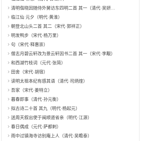
清明偕晓因随侍外舅访东四明二首 其一（清代·吴妍因）
临江仙 元夕（明代·黄淮）
朝登北山头二首 其二（宋代·郭祥正）
明发鸭步（宋代·杨万里）
句（宋代·释惠崇）
僧志月碧云轩改为景云轩因书二首 其一（宋代·李觏）
和西湖竹枝词（元代·张简）
田舍（宋代·胡宿）
读明太祖本纪有感其语（清代·司炳煃）
吾家（宋代·姜特立）
暮春即事（清代·孙元衡）
拟古诗二十首 其九（明代·杨起元）
送周天叙出使于闽顺道省亲（明代·江源）
春日偶成（元代·萨都剌）
雨中过镇海寺访别庵上人（清代·吴瞻泰）