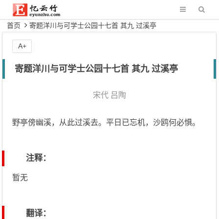
首页
寄题洋川与可学士公园十七首 其九 过溪亭
A+
寄题洋川与可学士公园十七首 其九 过溪亭
宋代
吕陶
野亭傍幽溪，从此过溪去。平日已忘机，沙鸥何必惧。
注释：
暂无
翻译：