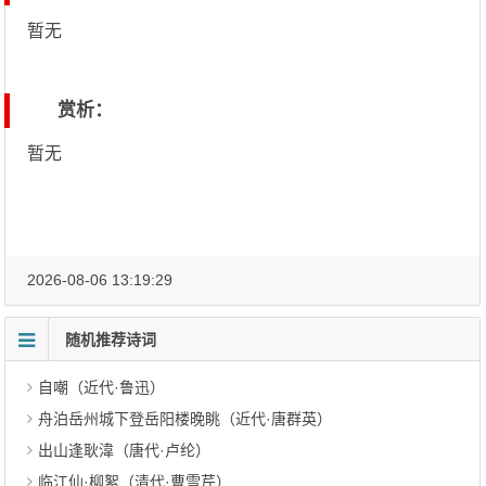
暂无
赏析：
暂无
2026-08-06 13:19:29
随机推荐诗词
自嘲（近代·鲁迅）
舟泊岳州城下登岳阳楼晚眺（近代·唐群英）
出山逢耿湋（唐代·卢纶）
临江仙·柳絮（清代·曹雪芹）