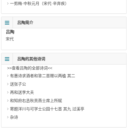
一剪梅·中秋元月（宋代·辛弃疾）
吕陶简介
吕陶
宋代
吕陶的其他诗词
>>查看吕陶的全部诗词<<
有惠诗求酒者和答二首赠以两榼 其二
送张子公
再和送李大夫
和知府右丞秋贡燕士席上所赋
寄题洋川与可学士公园十七首 其九 过溪亭
杂诗