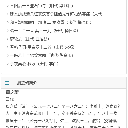
重阳后一日登石钟寺（明代·梁以壮）
建炎庚戌溃兵狂襄汉寒食阻趋光作拜扫追慕痛（宋代·张嵲）
和昙颖师四明十题 其二 龙隐潭（宋代·梅尧臣）
偈一百二十首 其三十九（宋代·释怀深）
梦微之（唐代·白居易）
春帖子词·皇帝阁十二首（宋代·宋祁）
于晦若上舍招饮寓园（清代·陈良玉）
子夜吴歌·秋歌（唐代·李白）
周之琦简介
周之琦
清代
周之琦［清］（公元一七八二年至一八六二年）字稚圭，河南群符
人。生于清高宗乾隆四十七年，卒于穆宗同治元年，年八十一岁。
嘉庆十三年（公元一八0八年）进士，改庶吉士。散馆，授编修。
累官广西巡抚，疏言筑堤赈灾等事，凡数十上。道光二十六年，因