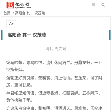
首页
高阳台 其一 汉茂陵
A+
高阳台 其一 汉茂陵
清代
周之琦
宛马吟愁，粤鸡啼恨，流虹休问猗兰。丹鼎龙归，一丘
空指苍烟。
蒲轮正好贤良聚，奈褰裳、海上仙山。甚蓬莱，误了阿
房，重误甘泉。
神君帐里知何语，但返魂香烬，枉赋哀蝉。五柞鹃声，
负他桃熟千年。
谁论朱鸟窗中事，剩初明、泪洒通天。最难禁，玉椀凄