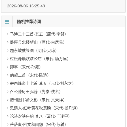
2026-08-06 16:25:49
随机推荐诗词
马诗二十三首·其五（唐代·李贺）
盩厔县北楼望山（唐代·白居易）
题东坡戴笠图（明代·贝琼）
过松源晨炊漆公店（宋代·杨万里）
即事（宋代·孙觌）
病起二首（宋代·陈造）
寄西峰道士七首 其五（元代·刘永之）
召公谏厉王弭谤（先秦·佚名）
赠刊图书萧文彬（宋代·文天祥）
思远人·红叶黄花秋意晚（宋代·晏几道）
论诗次铁庐韵 其八（清代·丘逢甲）
菩萨蛮·回文秋闺怨（宋代·苏轼）