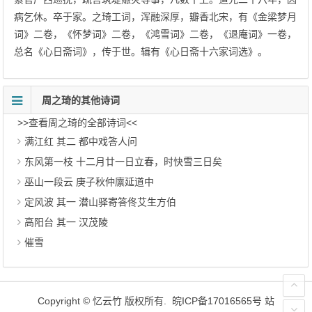
病乞休。卒于家。之琦工词，浑融深厚，瓣香北宋，有《金梁梦月
词》二卷，《怀梦词》二卷，《鸿雪词》二卷，《退庵词》一卷，
总名《心日斋词》，传于世。辑有《心日斋十六家词选》。
周之琦的其他诗词
>>查看周之琦的全部诗词<<
满江红 其二 都中戏答人问
东风第一枝 十二月廿一日立春，时快雪三日矣
巫山一段云 庚子秋仲廪延道中
定风波 其一 潜山驿寄答佟艾生方伯
高阳台 其一 汉茂陵
催雪
Copyright ©
忆云竹
版权所有.
皖ICP备17016565号
站