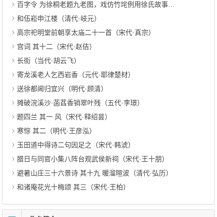
百字令 为徐桐老题九老图，戏仿竹垞例用徐氏故事（近代·许宝蘅）
和伍崧申江楼（清代·岐元）
高宗祀明堂前朝享太庙二十一首（宋代·真宗）
宫词 其十二（宋代·赵佶）
长街（当代·胡云飞）
寄龙溪老人乞西岩香（元代·耶律楚材）
送徐都阃归宜兴（明代·顾清）
摊破浣溪沙·菡萏香销翠叶残（五代·李璟）
题四兰 其一 风（宋代·释绍昙）
寒悰 其二（明代·王彦泓）
玉田道中得诗二句因足之（宋代·韩淲）
腊日与同官小集八阵台观武侯新祠（宋代·王十朋）
避暑山庄三十六景诗 其十九 暖溜暄波（清代·弘历）
和诸庵花光十梅颂 其三（宋代·王柏）