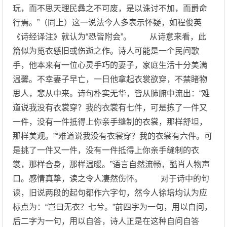
玩，而不思天理民彝之不可废，是以诛讨不加，而爵命
行焉。”（同上）这一说法今人多表示怀疑，如程俊英
《诗经译注》就认为“恐皆附会”。 从诗意来看，此
篇似为览衣感旧或伤逝之作。诗人可能是一个民间歌
手，他本来有一位心灵手巧的妻子，家庭生活十分美满
温馨。不幸妻子早亡，一日他拿起衣裳欲穿，不禁睹物
思人，悲从中来。诗句朴实无华，皆从肺腑中流出：“难
道说我没有衣裳穿？我的衣裳有七件，可是拣了一件又
一件，没有一件抵得上你亲手缝制的衣裳，那样舒坦，
那样美观。”“难道说我没有衣裳穿？我的衣裳有六件。可
是挑了一件又一件，没有一件抵得上你亲手缝制的衣
裳，那样合身，那样温暖。”语言自然流畅，酷肖人物声
口。感情真挚，读之令人凄然伤怀。 对于诗中的句
读，旧说两段的起句都作六字句，然今人徐培均认为应
标点为：“岂曰无衣？七兮。”前四字为一句，用以自问，
后二字为一句，用以自答，诗人正是在这种自问自答