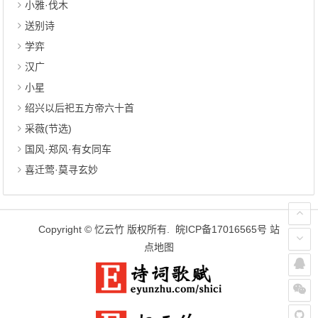
小雅·伐木
送别诗
学弈
汉广
小星
绍兴以后祀五方帝六十首
采薇(节选)
国风·郑风·有女同车
喜迁莺·莫寻玄妙
Copyright ©
忆云竹
版权所有.
皖ICP备17016565号
站
点地图