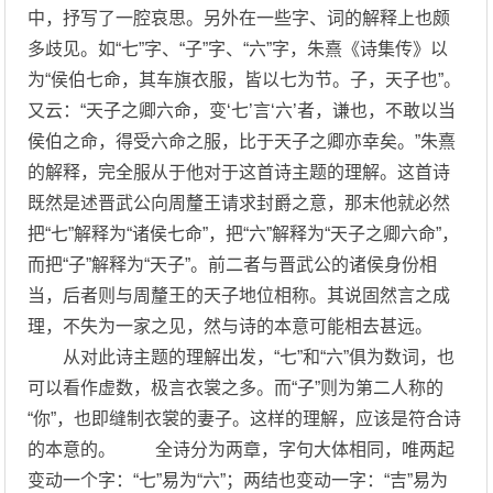
中，抒写了一腔哀思。另外在一些字、词的解释上也颇
多歧见。如“七”字、“子”字、“六”字，朱熹《诗集传》以
为“侯伯七命，其车旗衣服，皆以七为节。子，天子也”。
又云：“天子之卿六命，变‘七’言‘六’者，谦也，不敢以当
侯伯之命，得受六命之服，比于天子之卿亦幸矣。”朱熹
的解释，完全服从于他对于这首诗主题的理解。这首诗
既然是述晋武公向周釐王请求封爵之意，那末他就必然
把“七”解释为“诸侯七命”，把“六”解释为“天子之卿六命”，
而把“子”解释为“天子”。前二者与晋武公的诸侯身份相
当，后者则与周釐王的天子地位相称。其说固然言之成
理，不失为一家之见，然与诗的本意可能相去甚远。
从对此诗主题的理解出发，“七”和“六”俱为数词，也
可以看作虚数，极言衣裳之多。而“子”则为第二人称的
“你”，也即缝制衣裳的妻子。这样的理解，应该是符合诗
的本意的。 全诗分为两章，字句大体相同，唯两起
变动一个字：“七”易为“六”；两结也变动一字：“吉”易为