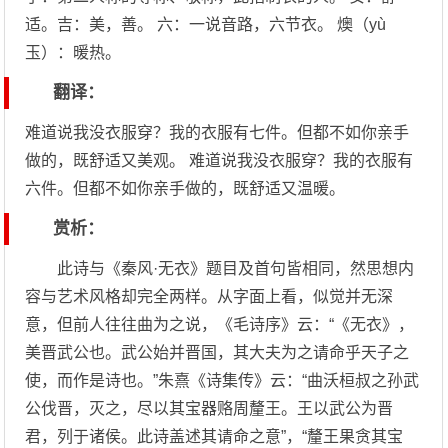
适。吉：美，善。 六：一说音路，六节衣。 燠（yù
玉）：暖热。
翻译：
难道说我没衣服穿？我的衣服有七件。但都不如你亲手
做的，既舒适又美观。 难道说我没衣服穿？我的衣服有
六件。但都不如你亲手做的，既舒适又温暖。
赏析：
此诗与《秦风·无衣》题目及首句皆相同，然思想内
容与艺术风格却完全两样。从字面上看，似觉并无深
意，但前人往往曲为之说，《毛诗序》云：“《无衣》，
美晋武公也。武公始并晋国，其大夫为之请命乎天子之
使，而作是诗也。”朱熹《诗集传》云：“曲沃桓叔之孙武
公伐晋，灭之，尽以其宝器赂周釐王。王以武公为晋
君，列于诸侯。此诗盖述其请命之意”，“釐王果贪其宝