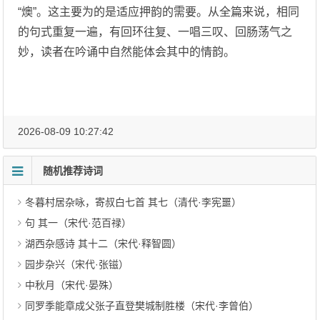
“燠”。这主要为的是适应押韵的需要。从全篇来说，相同
的句式重复一遍，有回环往复、一唱三叹、回肠荡气之
妙，读者在吟诵中自然能体会其中的情韵。
2026-08-09 10:27:42
随机推荐诗词
冬暮村居杂咏，寄叔白七首 其七（清代·李宪噩）
句 其一（宋代·范百禄）
湖西杂感诗 其十二（宋代·释智圆）
园步杂兴（宋代·张镃）
中秋月（宋代·晏殊）
同罗季能章成父张子直登樊城制胜楼（宋代·李曾伯）