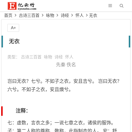
首页
古诗三百首
咏物
诗经
怀人
无衣
A+
无衣
类型：
古诗三百首
咏物
诗经
怀人
先秦
佚名
岂曰无衣？七兮。不如子之衣，安且吉兮。 岂曰无衣？
六兮。不如子之衣，安且燠兮。
注释：
七：虚数，言衣之多；一说七章之衣，诸侯的服饰。
子：第二人称的尊称、敬称，此指制衣的人。 安：舒