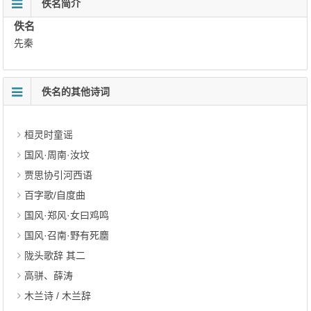
佚名简介
佚名
先秦
佚名的其他诗词
桓灵时童谣
国风·周南·汝坟
贾思协引河西语
百字歌/自度曲
国风·郑风·女曰鸡鸣
国风·召南·野有死麕
陇头歌辞 其二
高骈、薛涛
木兰诗 / 木兰辞