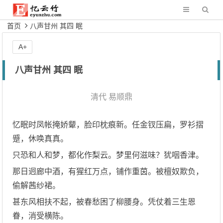
首页
八声甘州 其四 眠
A+
八声甘州 其四 眠
清代
易顺鼎
忆眠时凤帐掩娇颦，脸印枕痕新。任金钗压扁，罗衫摺
蹙，休唤真真。
只恐和人和梦，都化作梨云。梦里何滋味？犹咽香津。
那日迥廊中酒，有猩红万点，铺作重茵。被檀奴欺负，
偷解茜纱裙。
甚东风相扶不起，被春愁困了柳腰身。凭仗着三生恩
眷，消受横陈。