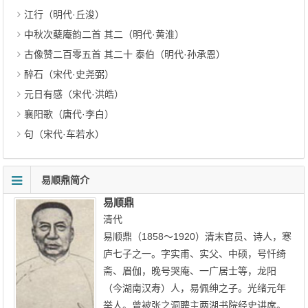
江行（明代·丘浚）
中秋次蘖庵韵二首 其二（明代·黄淮）
古像赞二百零五首 其二十 泰伯（明代·孙承恩）
醉石（宋代·史尧弼）
元日有感（宋代·洪皓）
襄阳歌（唐代·李白）
句（宋代·车若水）
易顺鼎简介
易顺鼎
清代
易顺鼎（1858～1920）清末官员、诗人，寒
庐七子之一。字实甫、实父、中硕，号忏绮
斋、眉伽，晚号哭庵、一广居士等，龙阳
（今湖南汉寿）人，易佩绅之子。光绪元年
举人。曾被张之洞聘主两湖书院经史讲席。