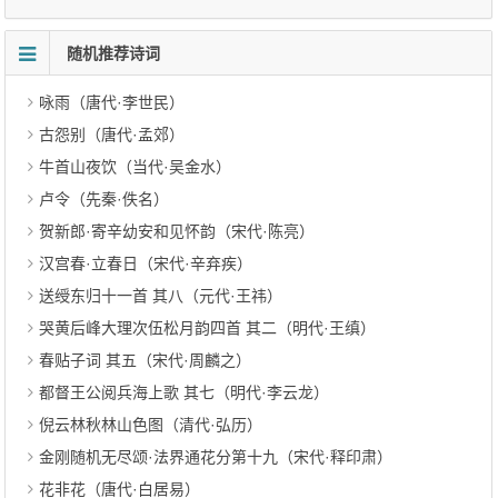
随机推荐诗词
咏雨（唐代·李世民）
古怨别（唐代·孟郊）
牛首山夜饮（当代·吴金水）
卢令（先秦·佚名）
贺新郎·寄辛幼安和见怀韵（宋代·陈亮）
汉宫春·立春日（宋代·辛弃疾）
送绶东归十一首 其八（元代·王祎）
哭黄后峰大理次伍松月韵四首 其二（明代·王缜）
春贴子词 其五（宋代·周麟之）
都督王公阅兵海上歌 其七（明代·李云龙）
倪云林秋林山色图（清代·弘历）
金刚随机无尽颂·法界通花分第十九（宋代·释印肃）
花非花（唐代·白居易）