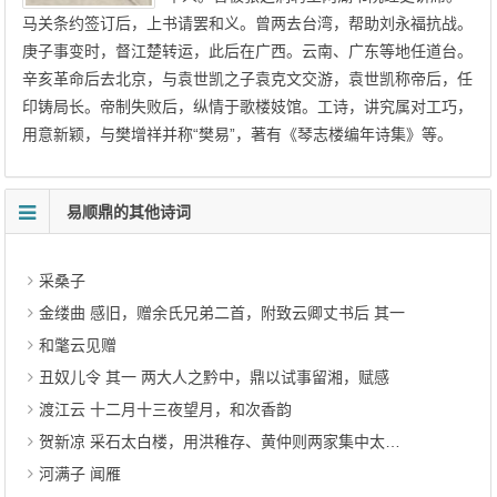
马关条约签订后，上书请罢和义。曾两去台湾，帮助刘永福抗战。
庚子事变时，督江楚转运，此后在广西。云南、广东等地任道台。
辛亥革命后去北京，与袁世凯之子袁克文交游，袁世凯称帝后，任
印铸局长。帝制失败后，纵情于歌楼妓馆。工诗，讲究属对工巧，
用意新颖，与樊增祥并称“樊易”，著有《琴志楼编年诗集》等。
易顺鼎的其他诗词
采桑子
金缕曲 感旧，赠余氏兄弟二首，附致云卿丈书后 其一
和氅云见赠
丑奴儿令 其一 两大人之黔中，鼎以试事留湘，赋感
渡江云 十二月十三夜望月，和次香韵
贺新凉 采石太白楼，用洪稚存、黄仲则两家集中太白墓原韵
河满子 闻雁