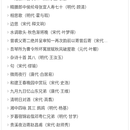
精膳郎中侯纶母张宜人寿七十（明代·顾清）
相思歌（明代·霍与瑕）
边思（宋代·释文珦）
水调歌头·秋色渐将晚（宋代·叶梦得）
曾裘父寄二绝并呈审知一再次韵前以寄曾后寄（宋代·赵蕃）
吾琴所为曹令所坏寓居赋秋风破屋歌（元代·叶颙）
杂诗十首 其八（明代·王汝玉）
句（宋代·缪瑜）
微雨夜行（唐代·白居易）
和建王春晚园中赏玩（宋代·史浩）
九月九日忆山东兄弟（唐代·王维）
清明日对酒（宋代·高翥）
湘中四咏 其三 鹧鸪（明代·杨基）
岁暮宿锦岩偕邓粤仁兄弟（明代·甘学）
贵溪夜泊寄赵昌甫（宋代·赵师秀）