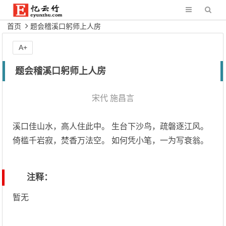
首页
题会稽溪口躬师上人房
A+
题会稽溪口躬师上人房
宋代
施昌言
溪口佳山水，高人住此中。 生台下沙鸟，疏磐逐江风。
倚槛千岩寂，焚香万法空。 如何凭小笔，一为写衰翁。
注释：
暂无