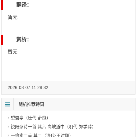
翻译：
暂无
赏析：
暂无
2026-08-07 11:28:32
随机推荐诗词
望蜀亭（唐代·薛能）
饶阳杂诗十首 其六 高坡道中（明代·郑学醇）
一络索二首 其二（清代·王时翔）