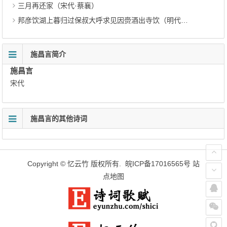
三月再还家（宋代·蔡襄）
邦彦饮湖上暮归过保叔大呼求见因赍酒出寺饮（明代·史鉴）
施昌言简介
施昌言
宋代
施昌言的其他诗词
Copyright ©
忆云竹
版权所有.
皖ICP备17016565号
站
点地图