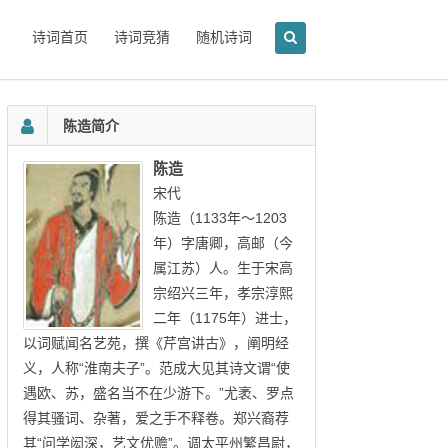
诗词首页
诗词竞猜
随机诗词
陈造简介
陈造
宋代
陈造（1133年～1203
年）字唐卿，高邮（今
属江苏）人。生于宋高
宗绍兴三年，孝宗淳熙
二年（1175年）进士，
以词赋闻名艺苑，撰《芹宫讲古》，阐明经
义，人称“淮南夫子”。范成大见其诗文谓“使
遇欧、苏，盛名当不在少游下。”尤袤、罗点
得其骚词、杂著，爱之手不释卷。郑兴裔荐
其“问学闳深，艺文优赡”。调太平州繁昌尉，