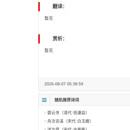
翻译：
暂无
赏析：
暂无
2026-08-07 05:38:59
随机推荐诗词
碧云寺（清代·钱谦益）
舟次吉溪（宋代·白玉蟾）
送为章（宋代·许景衡）