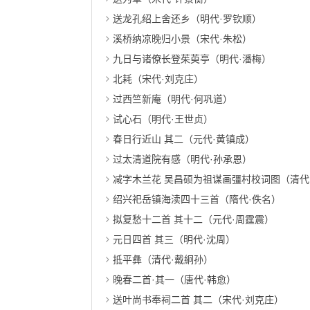
送龙孔绍上舍还乡（明代·罗钦顺）
溪桥纳凉晚归小景（宋代·朱松）
九日与诸僚长登茱萸亭（明代·潘梅）
北耗（宋代·刘克庄）
过西竺新庵（明代·何巩道）
试心石（明代·王世贞）
春日行近山 其二（元代·黄镇成）
过太清道院有感（明代·孙承恩）
减字木兰花 吴昌硕为祖谋画彊村校词图（清代
绍兴祀岳镇海渎四十三首（隋代·佚名）
拟复愁十二首 其十二（元代·周霆震）
元日四首 其三（明代·沈周）
抵平彝（清代·戴絅孙）
晚春二首·其一（唐代·韩愈）
送叶尚书奉祠二首 其二（宋代·刘克庄）