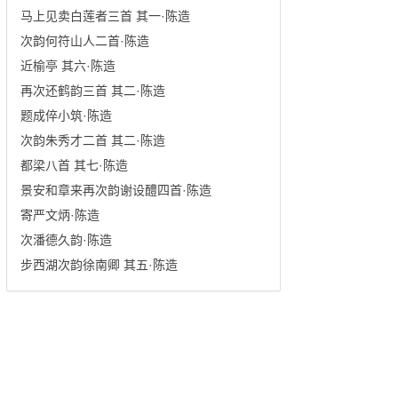
马上见卖白莲者三首 其一·陈造
次韵何符山人二首·陈造
近榆亭 其六·陈造
再次还鹤韵三首 其二·陈造
题成倅小筑·陈造
次韵朱秀才二首 其二·陈造
都梁八首 其七·陈造
景安和章来再次韵谢设醴四首·陈造
寄严文炳·陈造
次潘德久韵·陈造
步西湖次韵徐南卿 其五·陈造