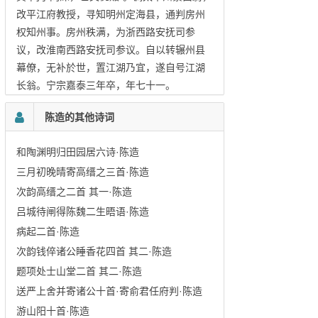
改平江府教授，寻知明州定海县，通判房州
权知州事。房州秩满，为浙西路安抚司参
议，改淮南西路安抚司参议。自以转辗州县
幕僚，无补於世，置江湖乃宜，遂自号江湖
长翁。宁宗嘉泰三年卒，年七十一。
陈造的其他诗词
和陶渊明归田园居六诗·陈造
三月初晚晴寄高缙之三首·陈造
次韵高缙之二首 其一·陈造
吕城待闸得陈魏二生晤语·陈造
病起二首·陈造
次韵钱倅诸公睡香花四首 其二·陈造
题项处士山堂二首 其二·陈造
送严上舍并寄诸公十首·寄俞君任府判·陈造
游山阳十首·陈造