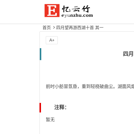
首页
四月望再游西湖十首 其一
A+
四月
前时小舫冒氛昏，重到轻桡破曲尘。湖面风
注释：
暂无