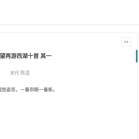
望再游西湖十首 其一
宋代
陈造
烟饱姿态，一番到眼一番新。