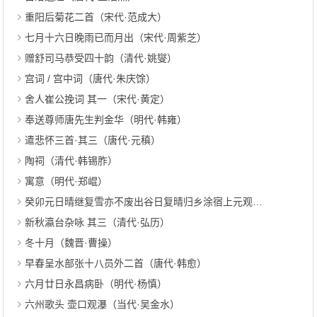
重阳后菊花二首（宋代·范成大）
七月十六日晚雨已而月出（宋代·周紫芝）
赠舒司马恭受四十韵（清代·姚燮）
宫词 / 宫中词（唐代·朱庆馀）
舍人崔公挽词 其一（宋代·黄定）
奉送尊师唐先生判金华（明代·韩雍）
遣悲怀三首·其三（唐代·元稹）
陶祠（清代·韩锡胙）
寓意（明代·郑崐）
癸卯元日晴继复雪亦不废出谷日复晴归乡涂宿上元观灯野庙随所赋得十绝 其三（元代·刘诜）
新秋瀛台杂咏 其三（清代·弘历）
冬十月（魏晋·曹操）
早春呈水部张十八员外二首（唐代·韩愈）
六月廿日永昌病卧（明代·杨慎）
六州歌头 壶口观瀑（当代·吴金水）