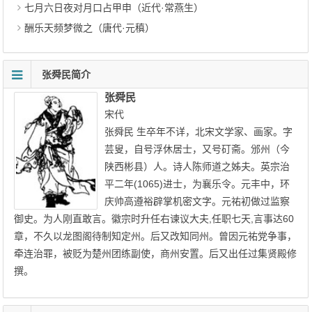
七月六日夜对月口占甲申（近代·常燕生）
酬乐天频梦微之（唐代·元稹）
张舜民简介
张舜民
宋代
张舜民 生卒年不详，北宋文学家、画家。字
芸叟，自号浮休居士，又号矴斋。邠州（今
陕西彬县）人。诗人陈师道之姊夫。英宗治
平二年(1065)进士，为襄乐令。元丰中，环
庆帅高遵裕辟掌机密文字。元祐初做过监察
御史。为人刚直敢言。徽宗时升任右谏议大夫,任职七天,言事达60
章，不久以龙图阁待制知定州。后又改知同州。曾因元祐党争事，
牵连治罪，被贬为楚州团练副使，商州安置。后又出任过集贤殿修
撰。