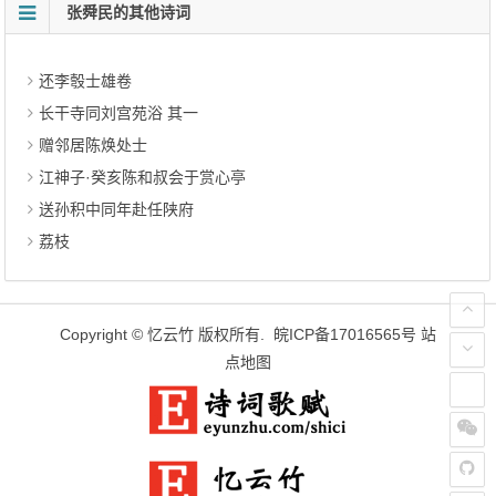
张舜民的其他诗词
还李彀士雄卷
长干寺同刘宫苑浴 其一
赠邻居陈焕处士
江神子·癸亥陈和叔会于赏心亭
送孙积中同年赴任陕府
荔枝
Copyright ©
忆云竹
版权所有.
皖ICP备17016565号
站
点地图