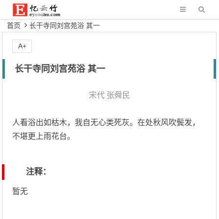
首页
长干寺同刘宫苑浴 其一
A+
长干寺同刘宫苑浴 其一
宋代
张舜民
人看浴出如枯木，我自无心类死灰。在处秋风吹鬓发，
不堪更上雨花台。
注释：
暂无