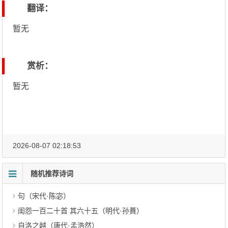
翻译：
暂无
赏析：
暂无
2026-08-07 02:18:53
随机推荐诗词
句（宋代·陈宓）
闺怨一百二十首 其六十五（明代·孙蕡）
自洛之越（唐代·孟浩然）