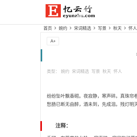
首页
婉约
宋词精选
写景
秋天
怀人
A+
类型：
婉约
宋词精选
写景
秋天
怀人
纷纷坠叶飘香砌。夜寂静，寒声碎。真珠帘
愁肠已断无由醉，酒未到，先成泪。残灯明
注释：