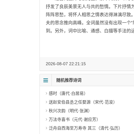
抒发了良辰美景无人与共的愁情。下片抒情
阵阵思愁，将怀人相思之情表达得淋漓尽致。
夫的思念推向高峰。全词虽然没有出现一个“
到。另外，词中比喻、通感、白描等手法的
2026-08-07 22:21:15
随机推荐诗词
感时（唐代·白居易）
送赵安伯县丞之任婺源（宋代·范浚）
秋兴次韵（明代·张渊）
万法寺喜书（元代·谢应芳）
泛舟自西海至万寿寺 其三（清代·弘历）