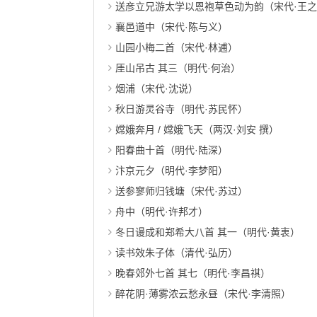
送彦立兄游太学以恩袍草色动为韵（宋代·王
襄邑道中（宋代·陈与义）
山园小梅二首（宋代·林逋）
厓山吊古 其三（明代·何治）
烟浦（宋代·沈说）
秋日游灵谷寺（明代·苏民怀）
嫦娥奔月 / 嫦娥飞天（两汉·刘安 撰）
阳春曲十首（明代·陆深）
汴京元夕（明代·李梦阳）
送参寥师归钱塘（宋代·苏过）
舟中（明代·许邦才）
冬日谩成和郑希大八首 其一（明代·黄衷）
读书效朱子体（清代·弘历）
晚春郊外七首 其七（明代·李昌祺）
醉花阴·薄雾浓云愁永昼（宋代·李清照）