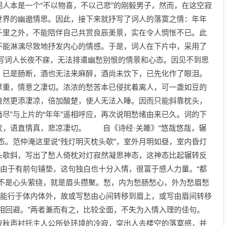
人本是一个“不以物喜，不以己悲”的刚毅男子，然而，在这空寂
世界的幽邈情思。因此，接下来就抒写了词人的落寞之情：年年
千里之外，不能陪伴自己共赏良辰美景，实在令人惆怅不已。此
不能淋漓尽致地抒发内心的情感。于是，词人在下片中，采用了
词人长夜不寐，无法排遣幽愁别恨的情景和心态。因见不到思
，已是肠断，酒也无法来麻醉，酒尚未饮下，已先化作了眼泪。
厚重，情意之凄切。浓浓的愁苦本已侵扰着离人，可一盏如豆的
自然更添凄凉，倍加酸楚，使人无法入睡。因而只能斜靠枕头，
谙尽”与上片的“年年”遥相呼应，再次说明愁绪由来已久。词的下
叹，语直情真，悲凉凄切。 自《诗经·关雎》“悠哉悠哉，辗
态。范仲淹这里说“残灯明灭枕头欹”，室外月明如昼，室内昏灯
头欹斜，写出了愁人倚枕对灯寂然凝思神态，这神态比起辗转反
”由于有前句铺垫，这句独白也十分入情，很富于感人力量。“都
，不是心头萦绕，就是眉头攒聚。愁，内为愁肠愁心，外为愁眉愁
气能行于体内体外，故或写愁由心间转移到眉上，或写由眉间转移
相回避。”两者兼而有之，比较全面，不失为入情入理的佳句。
秋声衬托主人公所处环境的冷寂，突出人去楼空的落寞感，并