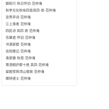
御街行·秋日怀旧·范仲淹
和李光化秋咏四首其四·夜·范仲淹
览秀亭诗·范仲淹
江上渔者·范仲淹
四民诗 其四 商·范仲淹
苏幕遮·怀旧·范仲淹
书酒家壁·范仲淹
岳阳楼记·范仲淹
渔家傲·秋思·范仲淹
萧洒桐庐郡十绝 其四·范仲淹
留题常熟顶山僧居·范仲淹
赠钟道士·范仲淹