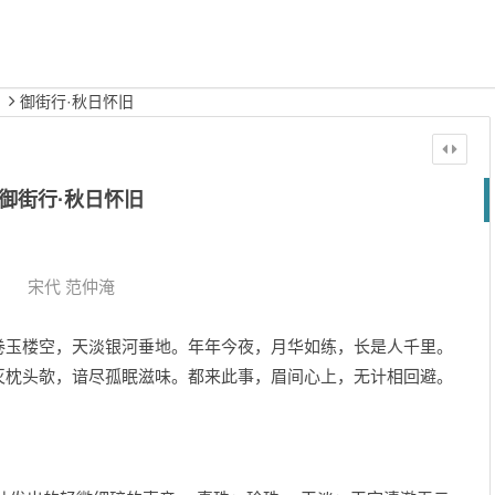
御街行·秋日怀旧
御街行·秋日怀旧
宋代
范仲淹
卷玉楼空，天淡银河垂地。年年今夜，月华如练，长是人千里。
灭枕头欹，谙尽孤眠滋味。都来此事，眉间心上，无计相回避。