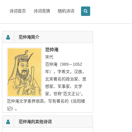
诗词首页
诗词竞猜
随机诗词
范仲淹简介
范仲淹
宋代
范仲淹（989－1052
年），字希文，汉族，
北宋著名的政治家、思
想家、军事家、文学
家，世称“范文正公”。
范仲淹文学素养很高，写有著名的《岳阳楼
记》。
范仲淹的其他诗词