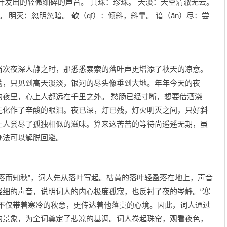
叶发出的轻微细碎的声音。 真珠：珍珠。 天淡：天空清澈无云。
 明灭：忽明忽暗。 欹（qī）：倾斜，斜靠。 谙（ān）尽：尝
当次夜深人静之时，那悉悉索索的落叶声更增添了秋天的凉意。
荡，只见到高天淡淡，银河的尽头像垂到大地。年年今天的夜
的夜里，心上人都远在千里之外。 愁肠已经寸断，想要借酒浇
先化作了辛酸的眼泪。夜已深，灯已残，灯火明灭之间，只好斜
让人尝尽了孤独相似的滋味。算来这苦苦的等待尚遥遥无期，虽
办法可以解脱回避。
而知秋”，词人先从落叶写起。枯黄的落叶轻盈落在地上，声音
轻细的声音，说明词人的内心极度孤寂，也反衬了夜的岑静。“寒
响不仅带着寒冷的秋意，更传达着他落寞的心境。因此，词人通过
的景象，为全词奠定了悲凉的基调。词人卷起珠帘，观看夜色，