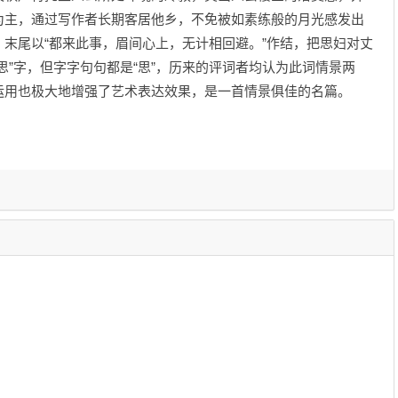
为主，通过写作者长期客居他乡，不免被如素练般的月光感发出
末尾以“都来此事，眉间心上，无计相回避。”作结，把思妇对丈
思”字，但字字句句都是“思”，历来的评词者均认为此词情景两
运用也极大地增强了艺术表达效果，是一首情景俱佳的名篇。