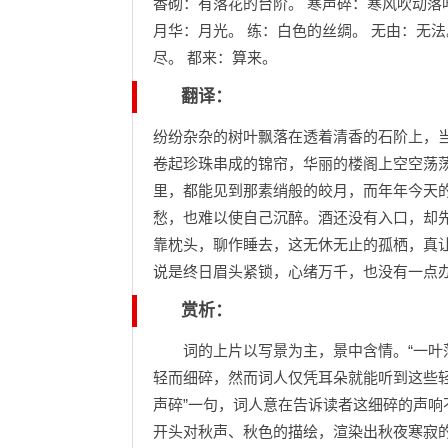
香砌：有落花的台阶。 寒声碎：寒风吹动落
月华：月光。 练：白色的丝绸。 无由：无法。
尽。 都来：算来。
翻译：
纷纷杂杂的树叶飘落在透着清香的石阶上，
卷起珍珠串成的锦帘，华丽的楼阁上空空荡
里，都能见到那素绡般的皎月，而年年今天
愁，也难以使自己沉醉。酒还没有入口，却
靠枕头，聊作睡去，这无休无止的孤栖，真
说是终日眉头紧锁，心绪万千，也没有一点
赏析：
词的上片以写景为主，景中含情。“一叶落
轻而细碎，然而词人仅凭耳朵就能听到这些
声碎”一句，词人意在告诉读者这细碎的声
开头对秋声、秋色的描绘，渲染出秋夜寒寂