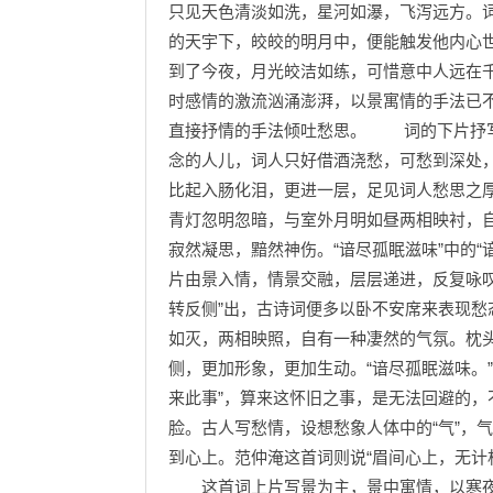
只见天色清淡如洗，星河如瀑，飞泻远方。词
的天宇下，皎皎的明月中，便能触发他内心
到了今夜，月光皎洁如练，可惜意中人远在
时感情的激流汹涌澎湃，以景寓情的手法已
直接抒情的手法倾吐愁思。 词的下片抒写
念的人儿，词人只好借酒浇愁，可愁到深处
比起入肠化泪，更进一层，足见词人愁思之
青灯忽明忽暗，与室外月明如昼两相映衬，
寂然凝思，黯然神伤。“谙尽孤眠滋味”中的“
片由景入情，情景交融，层层递进，反复咏
转反侧”出，古诗词便多以卧不安席来表现愁
如灭，两相映照，自有一种凄然的气氛。枕
侧，更加形象，更加生动。“谙尽孤眠滋味。
来此事”，算来这怀旧之事，是无法回避的
脸。古人写愁情，设想愁象人体中的“气”，
到心上。范仲淹这首词则说“眉间心上，无计
这首词上片写景为主，景中寓情，以寒夜